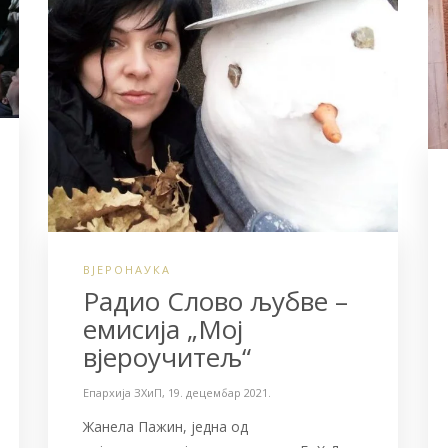
ВЈЕРОНАУКА
Радио Слово љубве –
емисија „Мој
вјероучитељ“
Епархија ЗХиП
,
19. децембар 2021.
Жанела Пажин, једна од