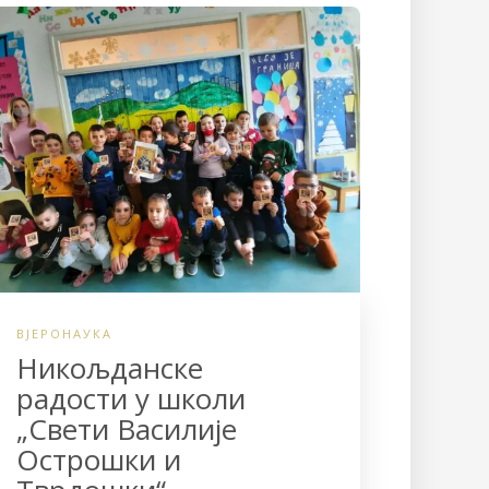
ВЈЕРОНАУКА
Никољданске
радости у школи
„Свети Василије
Острошки и