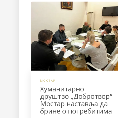
МОСТАР
Хуманитарно
друштвo „Добротвор“
Мостар наставља да
брине о потребитима