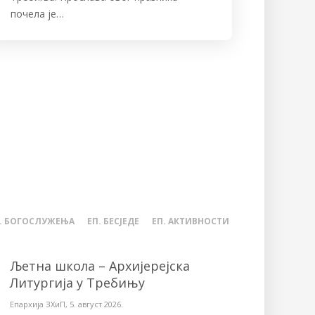
почела је…
. БОГОСЛУЖЕЊА
ЕП. БЕСЈЕДЕ
ЕП. АКТИВНОСТИ
Љетна школа – Архијерејска
Литургија у Требињу
Епархија ЗХиП
,
5. август 2026.