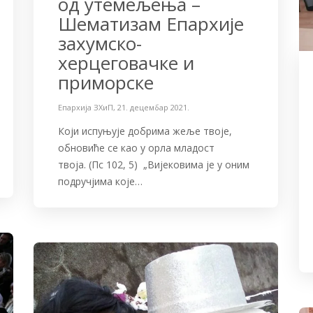
од утемељења –
Шематизам Епархије
захумско-
херцеговачке и
приморске
Епархија ЗХиП
,
21. децембар 2021.
Који испуњује добрима жеље твоје,
обновиће се као у орла младост
твоја. (Пс 102, 5) „Вијековима је у оним
подручјима које…