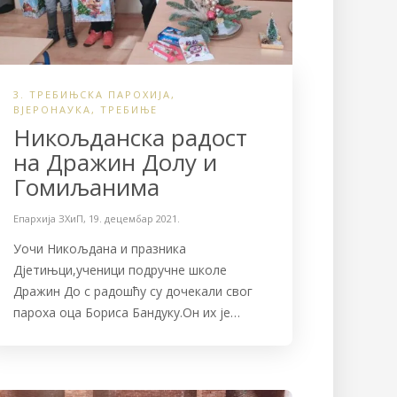
3. ТРЕБИЊСКА ПАРОХИЈА
,
ВЈЕРОНАУКА
,
ТРЕБИЊЕ
Hикољданска радост
на Дражин Долу и
Гомиљанима
Епархија ЗХиП
,
19. децембар 2021.
Уочи Никољдана и празника
Дјетињци,ученици подручне школе
Дражин До с радошћу су дочекали свог
пароха оца Бориса Бандуку.Он их је…