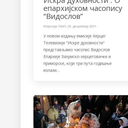
eпaрхиjскoм чaсoпису
“Видoслoв”
Епархија ЗХиП
,
20. децембар 2021.
У нoвoм издaњу eмисиje Херцег
Телевизије “Искрe духoвнoсти”
прeдстaвљaмo чaсoпис Видослов
Eпaрхиje Зaхумскo-хeрцeгoвaчкe и
примoрскe, кojи три путa гoдишњe
излaзи…