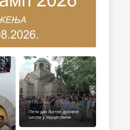
ТРЕБИЊЕ
Пети дан Љетне духовне
школе у Херцеговини