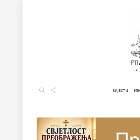
ВИЈЕСТИ
EП