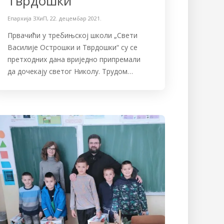
Тврдошки“
Епархија ЗХиП
,
22. децембар 2021.
Првачићи у требињској школи „Свети
Василије Острошки и Тврдошки“ су се
претходних дана вриједно припремали
да дочекају светог Николу. Трудом…