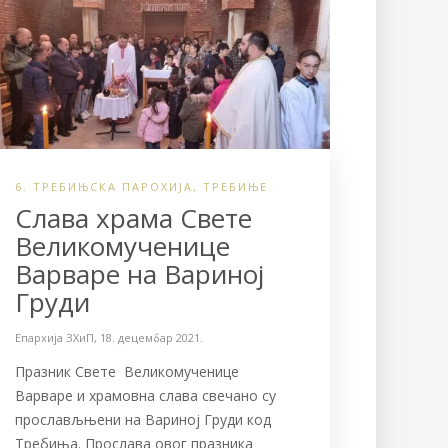
6. ТРЕБИЊСКА ПАРОХИЈА
,
ТРЕБИЊЕ
Слава храма Свете
Великомученице
Варваре на Вариној
Груди
Епархија ЗХиП
,
18. децембар 2021.
Празник Свете Великомученице
Варваре и храмовна слава свечано су
прослављњени на Вариној Груди код
Требињa. Прослава овог празника