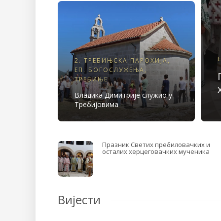
2. ТРЕБИЊСКА ПАРОХИЈА
,
ЕП. БОГОСЛУЖЕЊА
,
ТРЕБИЊЕ
Владика Димитрије служио у
Требијовима
ачких и
Четврти дан Љетне духовне школе
ученика
Вијести