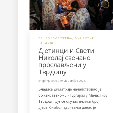
ЕП. БОГОСЛУЖЕЊА
,
МАНАСТИР
ТВРДОШ
Дјетинци и Свети
Николај свечано
прослављени у
Тврдошу
Епархија ЗХиП
,
19. децембар 2021.
Владика Димитрије началствовао је
божанственом Литургијом у Манастиру
Тврдош, гдје се окупио велики број
дјеце. Симбол даривања данас је