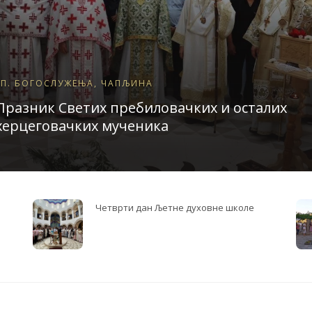
ЕП. БОГОСЛУЖЕЊА
,
ЧАПЉИНА
Празник Светих пребиловачких и осталих
херцеговачких мученика
Трећи дан Љетне духовне школе у
Херцеговини