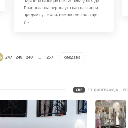
најиновативнијих наставника у БиХ Да
Православна веронаука као наставни
предмет у школи, нимало не заостаје
у…
6
247
248
249
…
257
СЉЕДЕЋЕ
СВЕ
ЕП. БИОГРАФИЈА
ЕП