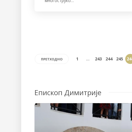
многоструко…
1
…
243
244
245
24
ПРЕТХОДНО
Епископ Димитрије