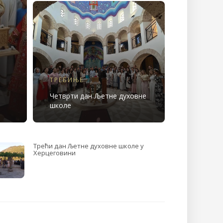
ТРЕБИЊЕ
Четврти дан Љетне духовне
школе
Љетна школа – Архијерејска Литургија у
Требињу