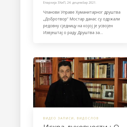
Епархија ЗХиП
,
24. децембар 2021.
Чланови Управе Хуманитарног друштва
„Добротвор“ Мостар данас су одржали
редовну сједницу на којој је усвојен
Извјештај о раду Друштва за…
ВИДЕО ЗАПИСИ
,
ВИДОСЛОВ
Искрa духoвнoсти : O