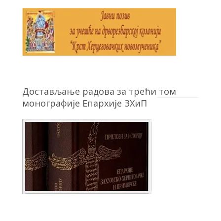
Достављање радова за трећи том
монографије Епархије ЗХиП