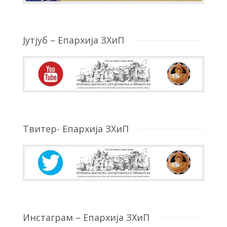
Јутјуб – Епархија ЗХиП
Твитер- Епархија ЗХиП
Инстаграм – Епархија ЗХиП