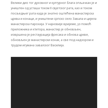
Велики дио тог духовног и културног блага опљачкан је и
уништен од усташа током II свјетског рата, као и током
посљедњег рата када је знатно оштећена манастирска
црква и конаци, и уништени српско село Завала и цијела
манастирска парохија. У најновије вријеме, уз помоћ
приложника и ктитора, манастир је обновљен,
извршена је рестаурација фресака и обнова цркве,
обновљен је манастирски конак, а све под надзором и
трудом игумана завалског Василија.