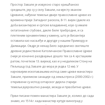
Простор Завале је извјесно старо хришћанско
средиште, јер су у селу Завали, на мјесту званом
Црквине, нађени темељи двије православне цркве из
времена прије Западног раскола, 8-11. вијек (дакле из
доба византијске и српске владавине), које су имале
октагоналне стубове, дакле биле трибродне, и са
плетеним орнаментима у камену, што је Византија
оставила као насљеђе и другдје у нашем Приморју и
Далмацији. Овдје је некад било заједничко светиште
древне јединствене Католичанске Православне Цркве
(чије је коначно раздвајање дошло тек са 4. крсташким
ратом, почетком 13. вијека), као и у недалеком Стону на
Пељешцу (од Завале до мора је једва 12 км). У
најновијим ископавањима испод саме цркве манастира
Завале, приликом санације од земљотреса (2000-2002.г.)
откривени су испод олтарског дијела старији
темељи,вјероватно раније, можда и првобитне цркве.
Први писани помен манастира Завале је, колико до сада
знамо, из 1514.г. када манастир купује виноград у