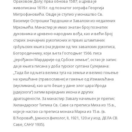
Ораховом Долу; прва обнова 1587; а црква је
живописана 1619.г. од познатог зографа Георгија
Митрофановића. Овдје је ступио у монаштво Св.
Василије Острошки Тврдошки и Завалски из недалеких
Мркоњића. Манастир је имао знатан број познатих
духовника и црквено-народних вођа, као и већи број
старих значајних рукописних и првих штампаних
србуљских књига (на једном од тих завалских рукописа,
Богородичнику, који љета Господњег 1566. писа
„јерођакон Мардарије од Србске земље“, остао је запис
да је књига писана у доба турског султана Сулејмана:
„Тада би од њега велика туга на земљи и велико гоњење
на хришћане (православне) и гажење од Измаиљћана
(муслимана), као што беше у дане злог цара Ирода
јудејскога“) затим вриједних икона и других
драгоцјености. За манастир Завалу начињен је препис
Хиландарског Типика Св. Саве са преписа Миха из 15.в.,
који је настао са преписа монаха Марка из 15.в. (в.
В.Ћоровић, Јужносл.филолог, II, 1921, 120 и у изд. ДЕЛА СВ.
Саве, САНУ 1935).