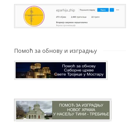
Помоћ за обнову и изградњу