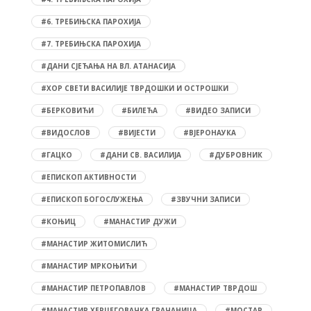
#6. ТРЕБИЊСКА ПАРОХИЈА
#7. ТРЕБИЊСКА ПАРОХИЈА
#ДАНИ СЈЕЋАЊА НА ВЛ. АТАНАСИЈА
#ХОР СВЕТИ ВАСИЛИЈЕ ТВРДОШКИ И ОСТРОШКИ
#БЕРКОВИЋИ
#БИЛЕЋА
#ВИДЕО ЗАПИСИ
#ВИДОСЛОВ
#ВИЈЕСТИ
#ВЈЕРОНАУКА
#ГАЦКО
#ДАНИ СВ. ВАСИЛИЈА
#ДУБРОВНИК
#ЕПИСКОП АКТИВНОСТИ
#ЕПИСКОП БОГОСЛУЖЕЊА
#ЗВУЧНИ ЗАПИСИ
#КОЊИЦ
#МАНАСТИР ДУЖИ
#МАНАСТИР ЖИТОМИСЛИЋ
#МАНАСТИР МРКОЊИЋИ
#МАНАСТИР ПЕТРОПАВЛОВ
#МАНАСТИР ТВРДОШ
#МАНАСТИР ХЕРЦЕГОВАЧКА ГРАЧАНИЦА
#МОСТАР