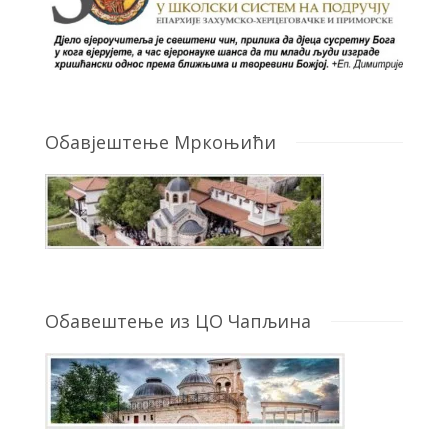
Обавјештење Мркоњићи
Обавештење из ЦО Чапљина