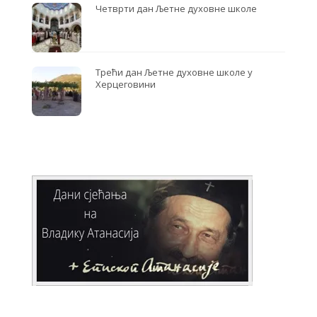
Четврти дан Љетне духовне школе
Трећи дан Љетне духовне школе у
Херцеговини