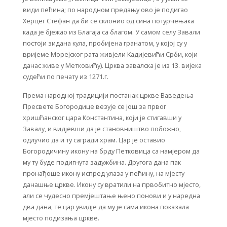
види пећина; по народном предању ово је подигао
Херцег Стефан да би се склонио од сина потурчењака
када је бјежао из Благаја са благом. У самом селу Завали
постоји зидана кула, пробијена гранатом, у којој су у
вријеме Морејског рата живјели Кадијевићи Срби, који
данас живе у Метковићу). Црква завалска је из 13. вијека
судећи по печату из 1271.г.
Према народној традицији постанак цркве Ваведења
Пресвете Богородице везује се још за првог
хришћанског цара Константина, који је стигавши у
Завалу, и видјевши да је становништво побожно,
одлучио да и ту сагради храм. Цар је оставио
Богородичину икону на брду Петковица са намјером да
му ту буде подигнута задужбина. Другога дана пак
пронађоше икону испред улаза у пећину, на мјесту
данашње цркве. Икону су вратили на првобитно мјесто,
али се чудесно премјештање њено понови и у наредна
два дана, те цар увидје да му је сама икона показала
мјесто подизања цркве.