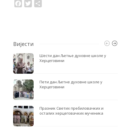
F
T
S
a
w
h
c
i
a
e
t
r
b
t
e
o
e
o
r
k
Вијести
Шести дан Љетње духовне школе у
Херцеговини
Пети дан Љетне духовне школе у
Херцеговини
Празник Светих пребиловачких и
осталих херцеговачких мученика