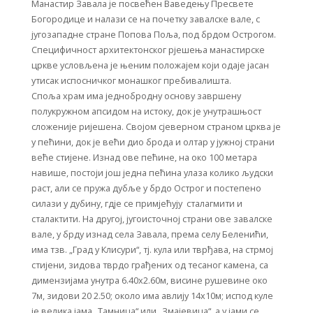
Манастир Завала је посвећен Ваведењу Пресвете
Богородице и налази се на почетку завалске вале, с
југозападне стране Попова Поља, под брдом Острогом.
Специфичност архитектонског рјешења манастирске
цркве условљена је њеним положајем који одаје јасан
утисак испосничког монашког пребивалишта.
Споља храм има једнобродну основу завршену
полукружном апсидом на истоку, док је унутрашњост
сложеније ријешена. Својом сјеверном страном црква је
у пећини, док је већи дио брода и олтар у јужној страни
веће стијене. Изнад ове пећине, на око 100 метара
навише, постоји још једна пећина улаза колико људски
раст, али се пружа дубље у брдо Острог и постепено
силази у дубину, гдје се примјећују сталагмити и
сталактити. На другој, југоисточној страни ове завалске
вале, у брду изнад села Завала, према селу Беленићи,
има тзв. „Град у Клисури“, тј. кула или тврђава, на стрмој
стијени, зидова тврдо грађених од тесаног камена, са
димензијама унутра 6.40х2.60м, висине рушевине око
7м, зидови 20 2.50; около има авлију 14х10м; испод куле
је велика јама „Тамница“ или „Змајевица“, а у јами се