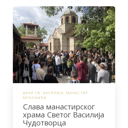
b
t
e
o
e
o
r
k
ДАНИ СВ. ВАСИЛИЈА
,
МАНАСТИР
МРКОЊИЋИ
Слава манастирског
храма Светог Василија
Чудотворца