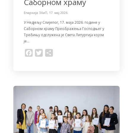
Саборном храму
Епархија ЗХиП
,
17. мај 2026.
У Недјељу Слијепог, 17. маја 2026. године у
Саборном храму Преображења Господњег у
Требињу одслужена је Света Литургија којом
је…
F
T
S
a
w
h
c
i
a
e
t
r
b
t
e
o
e
o
r
k