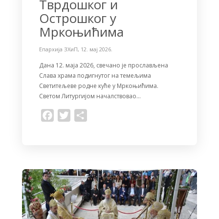
Тврдошког и
Острошког у
Мркоњићима
Епархија ЗХиП
,
12. мај 2026.
Дана 12. маја 2026, свечано је прослављена
Слава храма подигнутог на темељима
Светитељеве родне куће у Мркоњићима.
Светом Литургијом началствовао…
F
T
S
a
w
h
c
i
a
e
t
r
b
t
e
o
e
o
r
k