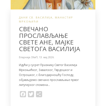
ДАНИ СВ. ВАСИЛИЈА
,
МАНАСТИР
МРКОЊИЋИ
СВЕЧАНО
ПРОСЛАВЉАЊЕ
СВЕТЕ АНЕ, МАЈКЕ
СВЕТОГА ВАСИЛИЈА
Епархија ЗХиП
,
13. мај 2026.
Идући у сусрет Празнику Светог Василија
Мркоњићког, Завалског, Тврдошког и
Острошког, с благодарношћу Господу,
објављујемо свечано прослављање првог
литугијског спомена…
F
T
S
a
w
h