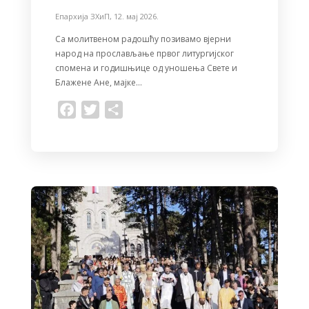
Епархија ЗХиП
,
12. мај 2026.
Са молитвеном радошћу позивамо вјерни
народ на прослављање првог литургијског
спомена и годишњице од уношења Свете и
Блажене Ане, мајке…
F
T
S
a
w
h
c
i
a
e
t
r
b
t
e
o
e
o
r
k