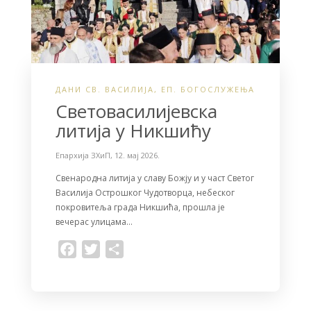
ДАНИ СВ. ВАСИЛИЈА
,
ЕП. БОГОСЛУЖЕЊА
Световасилијевска
литија у Никшићу
Епархија ЗХиП
,
12. мај 2026.
Свенародна литија у славу Божју и у част Светог
Василија Острошког Чудотворца, небеског
покровитеља града Никшића, прошла је
вечерас улицама…
F
T
S
a
w
h
c
i
a
e
t
r