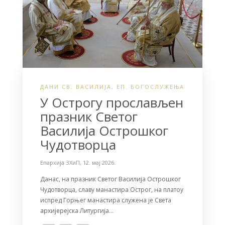
ДАНИ СВ. ВАСИЛИЈА
,
ЕП. БОГОСЛУЖЕЊА
У Острогу прослављен
празник Светог
Василија Острошког
Чудотворца
Епархија ЗХиП
,
12. мај 2026.
Данас, на празник Светог Василија Острошког
Чудотворца, славу манастира Острог, на платоу
испред Горњег манастира служена је Света
архијерејска Литургија…