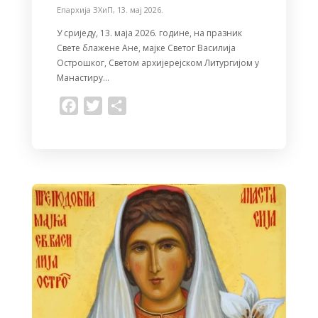
Епархија ЗХиП
,
13. мај 2026.
У сриједу, 13. маја 2026. године, на празник
Свете блажене Ане, мајке Светог Василија
Острошког, Светом архијерејском Литургијом у
Манастиру…
F
T
S
a
w
h
c
i
a
e
t
r
b
t
e
o
e
o
r
k