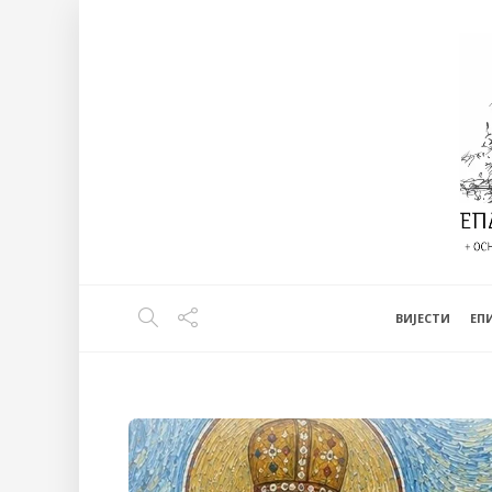
ВИЈЕСТИ
EП