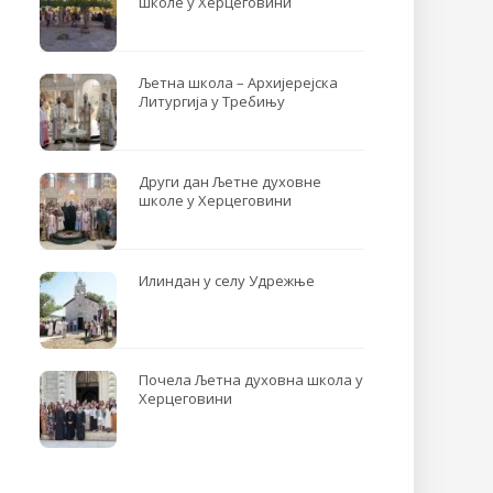
школе у Херцеговини
Љетна школа – Архијерејска
Литургија у Требињу
Други дан Љетне духовне
школе у Херцеговини
Илиндан у селу Удрежње
Почела Љетна духовна школа у
Херцеговини