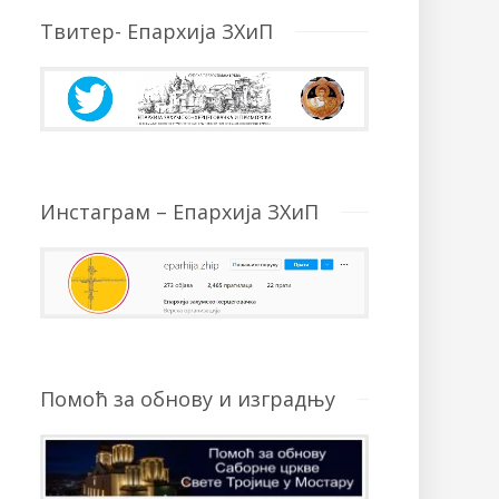
Твитер- Епархија ЗХиП
Инстаграм – Епархија ЗХиП
Помоћ за обнову и изградњу