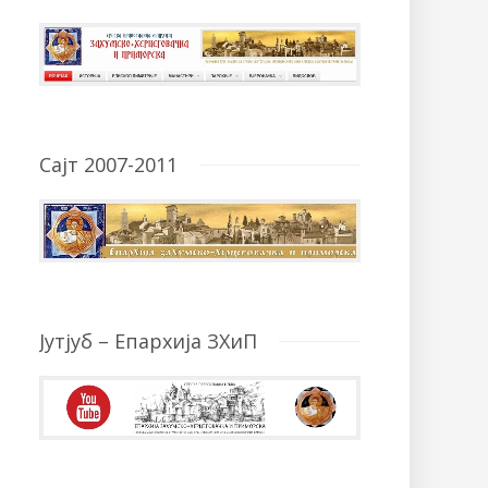
Сајт 2007-2011
Јутјуб – Епархија ЗХиП