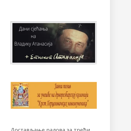
Достављање радова за трећи