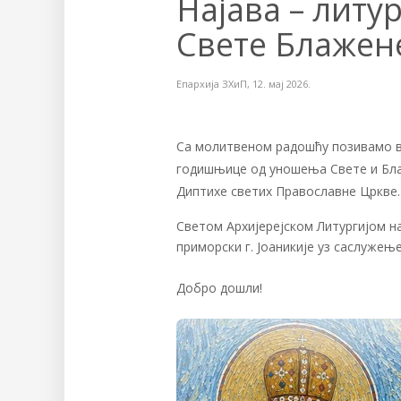
Најава – литу
Свете Блажен
Епархија ЗХиП
,
12. мај 2026.
Са молитвеном радошћу позивамо в
годишњице од уношења Свете и Блаж
Диптихе светих Православне Цркве.
Светом Архијерејском Литургијом 
приморски г. Јоаникије уз саслужење
Добро дошли!