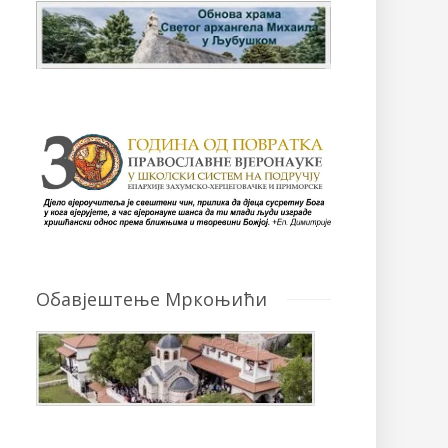
Обавјештење Мркоњићи