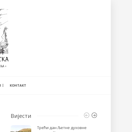
И
КОНТАКТ
Вијести
Трећи дан Љетне духовне