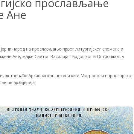
ргијско прослављање
е Ане
јерни народ на прослављање првог литургијског спомена и
ене Ане, мајке Светог Василија Тврдошког и Острошког, у
началствоваће Архиепископ цетињски и Митрополит црногорско-
 више архијереја.