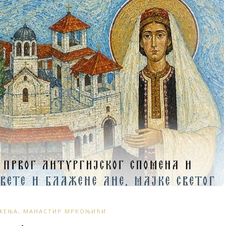
ЖЕЊА
,
МАНАСТИР МРКОЊИЋИ