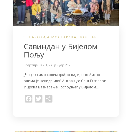
3. ПАРОХИЈА МОСТАРСКА
,
МОСТАР
Савиндан у Бијелом
Пољу
Епархија ЗХиП
,
27. јануар 2026.
„Човјек само срцем добро види, оно битно
очима је невидљиво“ Антоан де Сент Егзипери
У Цркви Вазнесења Господњег у Бијелом…
F
T
S
a
w
h
c
i
a
e
t
r
b
t
e