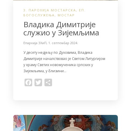
3. ПАРОХИЈА МОСТАРСКА
,
ЕП.
БОГОСЛУЖЕЊА
,
МОСТАР
Владика Димитрије
служио у Зијемљима
Епархија ЗХиП
,
1. септембар 2024.
У десету недјељу по Духовима, Владика
Димитрије началствовао је Светом Литургијом
у храму Светих новомученика српских у
Зијемљима, у близини…
F
T
S
a
w
h
c
i
a
e
t
r
b
t
e
o
e
o
r