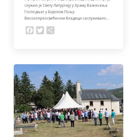
служио је Свету Литургију у Храму Вазнесења
Господњег у Бијелом Пољу.
Високопреосвећеном Владици саслуживало…
F
T
S
a
w
h
c
i
a
e
t
r
b
t
e
o
e
o
r
k