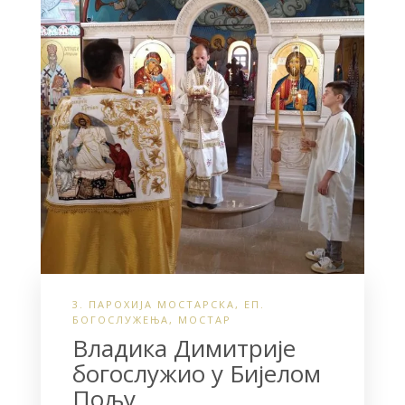
k
3. ПАРОХИЈА МОСТАРСКА
,
ЕП.
БОГОСЛУЖЕЊА
,
МОСТАР
Владика Димитрије
богослужио у Бијелом
Пољу