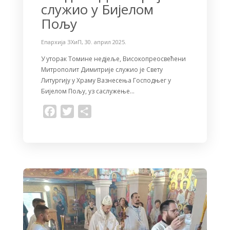
служио у Бијелом
Пољу
Епархија ЗХиП
,
30. април 2025.
У уторак Томине недјеље, Високопреосвећени
Митрополит Димитрије служио је Свету
Литургију у Храму Вазнесења Господњег у
Бијелом Пољу, уз саслужење…
F
T
S
a
w
h
c
i
a
e
t
r
b
t
e
o
e
o
r
k