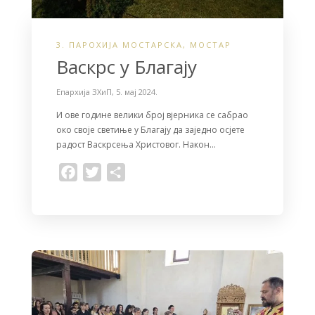
3. ПАРОХИЈА МОСТАРСКА
,
МОСТАР
Васкрс у Благају
Епархија ЗХиП
,
5. мај 2024.
И ове године велики број вјерника се сабрао
око своје светиње у Благају да заједно осјете
радост Васкрсења Христовог. Након…
F
T
S
a
w
h
c
i
a
e
t
r
b
t
e
o
e
o
r
k