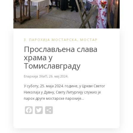
3. ПАРОХИЈА МОСТАРСКА
,
МОСТАР
Прослављена слава
храма у
Томиславграду
Епархија ЗХиП
,
26. мај 2024.
У суботу, 25. маја 2024. године, у Цркви Светог
Николаја у Дувну, Свету Литургију служиo je
парох друге мостарске парохије…
F
T
S
a
w
h
c
i
a