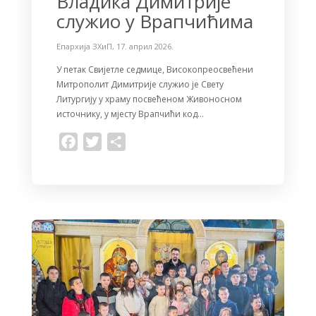
Владика Димитрије
служио у Врапчићима
Епархија ЗХиП
,
17. април 2026.
У петак Свијетле седмице, Високопреосвећени
Митрополит Димитрије служио је Свету
Литургију у храму посвећеном Живоносном
источнику, у мјесту Врапчићи код…
F
T
S
a
w
h
c
i
a
e
t
r
b
t
e
o
e
o
r
k