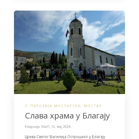
e
t
r
b
t
e
o
e
o
r
k
3. ПАРОХИЈА МОСТАРСКА
,
МОСТАР
Слава храма у Благају
Епархија ЗХиП
,
12. мај 2024.
Црква Светог Василија Острошког у Благају