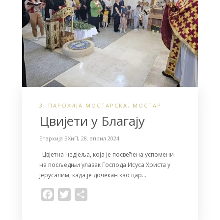
3. ПАРОХИЈА МОСТАРСКА
,
МОСТАР
Цвијети у Благају
Епархија ЗХиП
,
28. април 2024.
Цвјетна недјеља, која је посвећена успомени
на посљедњи улазак Господа Исуса Христа у
Јерусалим, када је дочекан као цар…
F
T
S
a
w
h
c
i
a