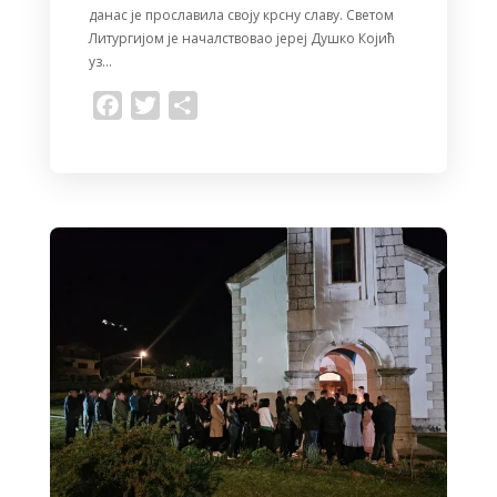
данас је прославила своју крсну славу. Светом
Литургијом је началствовао јереј Душко Којић
уз…
F
T
S
a
w
h
c
i
a
e
t
r
b
t
e
o
e
o
r
k