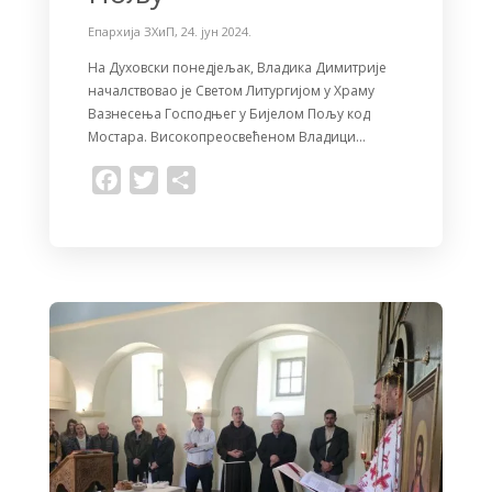
Епархија ЗХиП
,
24. јун 2024.
На Духовски понедјељак, Владика Димитрије
началствовао је Светом Литургијом у Храму
Вазнесења Господњег у Бијелом Пољу код
Мостара. Високопреосвећеном Владици…
F
T
S
a
w
h
c
i
a
e
t
r
b
t
e
o
e
o
r
k