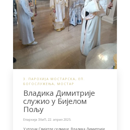
3. ПАРОХИЈА МОСТАРСКА
,
ЕП.
БОГОСЛУЖЕЊА
,
МОСТАР
Владика Димитрије
служио у Бијелом
Пољу
Епархија ЗХиП
,
22. април 2025.
У уторак Свијетле седмице, Владика Димитрије