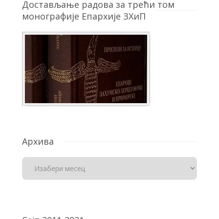
Достављање радова за трећи том
монографије Епархије ЗХиП
Архива