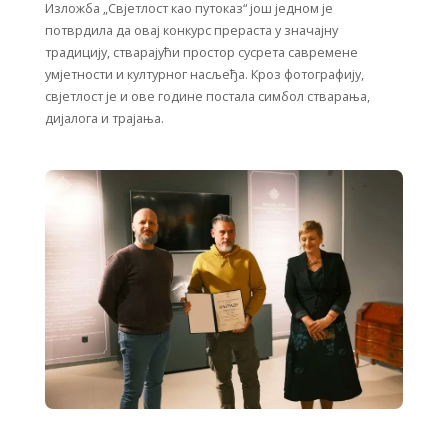
Изложба „Свјетлост као путоказ“ још једном је
потврдила да овај конкурс прераста у значајну
традицију, стварајући простор сусрета савремене
умјетности и културног насљеђа. Кроз фотографију,
свјетлост је и ове године постала симбол стварања,
дијалога и трајања.