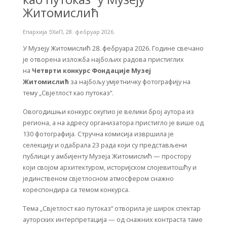
Житомислић
Епархија ЗХиП
,
28. фебруар 2026.
У Музеју Житомислић 28. фебруара 2026. Године свечано
је отворена изложба најбољих радова пристиглих
на
Четврти конкурс Фондације Музеј
Житомислић
за најбољу умјетничку фотографију на
тему „Свјетлост као путоказ“.
Овогодишњи конкурс окупио је велики број аутора из
региона, а на адресу организатора пристигло је више од
130 фотографија. Стручна комисија извршила је
селекцију и одабрала 23 рада који су представљени
публици у амбијенту Музеја Житомислић — простору
који својом архитектуром, историјском слојевитошћу и
јединственом свјетлосном атмосфером снажно
кореспондира са темом конкурса.
Тема „Свјетлост као путоказ“ отворила је широк спектар
ауторских интерпретација — од снажних контраста таме