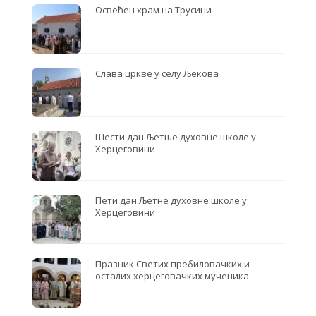
Освећен храм на Трусини
Слава цркве у селу Љекова
Шести дан Љетње духовне школе у
Херцеговини
Пети дан Љетне духовне школе у
Херцеговини
Празник Светих пребиловачких и
осталих херцеговачких мученика