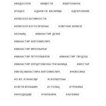
#ВИДОСЛОВ
#ВИЈЕСТИ
#ВЈЕРОНАУКА
#ГАЦКО
#ДАНИ СВ. ВАСИЛИЈА
#ДУБРОВНИК
#ЕПИСКОП АКТИВНОСТИ
#ЕПИСКОП БОГОСЛУЖЕЊА
#ЗВУЧНИ ЗАПИСИ
#КОЊИЦ
#МАНАСТИР ДУЖИ
#МАНАСТИР ЖИТОМИСЛИЋ
#МАНАСТИР МРКОЊИЋИ
#МАНАСТИР ПЕТРОПАВЛОВ
#МАНАСТИР ТВРДОШ
#МАНАСТИР ХЕРЦЕГОВАЧКА ГРАЧАНИЦА
#МОСТАР
#МУЗЕЈ МАНАСТИРА ЖИТОМИСЛИЋ
#НЕВЕСИЊЕ
#О ВЛ. АТАНАСИЈУ
#САОПШТЕЊА
#СВЕТИ ВУКАШИН
#СТОЛАЦ
#ТРЕБИЊЕ
#ФОНДАЦИЈЕ
#ЧАПЉИНА
#ЉУБИЊЕ