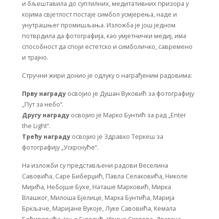
и бљештавила до суптилних, медитативних призора у
којима свјетлост постаје симбол усмјерења, наде и
унутрашњег промишљања. Изложба је још једном
потврдила да фотографија, као умјетнички медиј, има
способност да споји естетско и симболичко, савремено
и трајно.
Стручни жири донио је одлуку о награђеним радовима:
Прву награду
освојио је Душан Вуковић за фотографију
„Пут за небо“.
Другу награду
освојио је Марко Бунтић за рад „Enter
the Light“.
Трећу награду
освојио је Здравко Теркеш за
фотографију „Ускрснуће“.
На изложби су представљени радови Веселина
Савовића, Саре Биберџић, Павла Селаковића, Николе
Мијића, Небојше Бухе, Наташе Марковић, Мирка
Влашког, Милоша Бјелице, Марка Бунтића, Марија
Бркљаче, Маријане Вукоје, Луке Савовића, Кемала