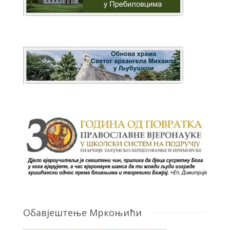
Обавјештење Мркоњићи