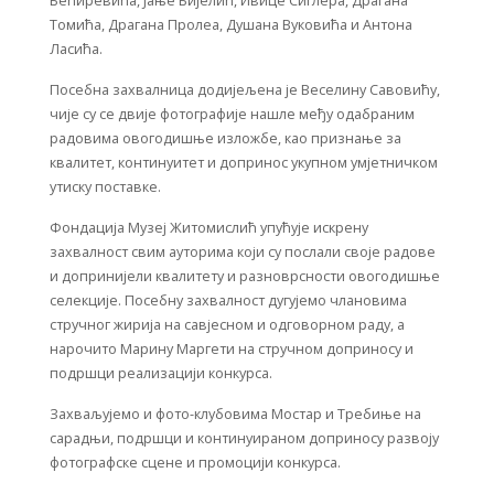
Бећиревића, Јање Бијелић, Ивице Сиглера, Драгана
Томића, Драгана Пролеа, Душана Вуковића и Антона
Ласића.
Посебна захвалница додијељена је Веселину Савовићу,
чије су се двије фотографије нашле међу одабраним
радовима овогодишње изложбе, као признање за
квалитет, континуитет и допринос укупном умјетничком
утиску поставке.
Фондација Музеј Житомислић упућује искрену
захвалност свим ауторима који су послали своје радове
и допринијели квалитету и разноврсности овогодишње
селекције. Посебну захвалност дугујемо члановима
стручног жирија на савјесном и одговорном раду, а
нарочито Марину Маргети на стручном доприносу и
подршци реализацији конкурса.
Захваљујемо и фото-клубовима Мостар и Требиње на
сарадњи, подршци и континуираном доприносу развоју
фотографске сцене и промоцији конкурса.