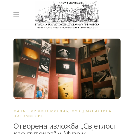
МАНАСТИР ЖИТОМИСЛИЋ
,
МУЗЕЈ МАНАСТИРА
ЖИТОМИСЛИЋ
Отворена изложба „Свјетлост
као путоказ“ у Музеју