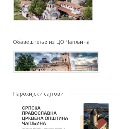
Обавештење из ЦО Чапљина
Парохијски сајтови