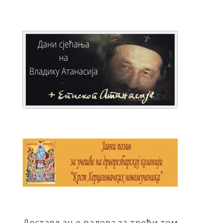
Достављање радова за трећи том