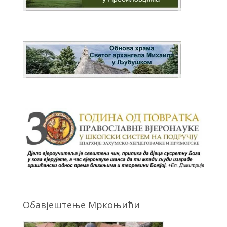
Обавјештење Мркоњићи