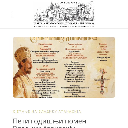
СЈЕЋАЊE НА ВЛАДИКУ АТАНАСИЈА
Пети годишњи помен