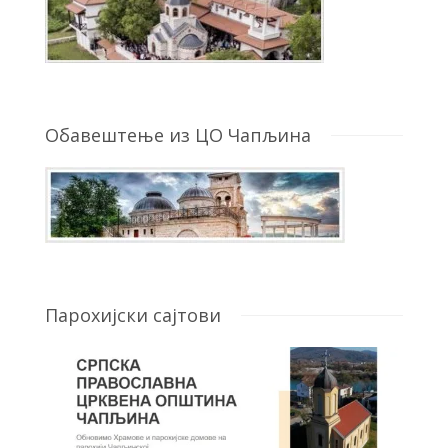
Обавештење из ЦО Чапљина
Парохијски сајтови