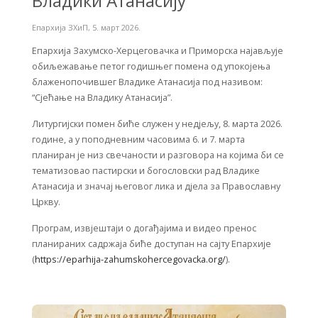
Владики Атанасију
Епархија ЗХиП
,
5. март 2026.
Епархија Захумско-Херцеговачка и Приморска најављује
обиљежавање петог годишњег помена од упокојења
блаженопочившег Владике Атанасија под називом:
“Сјећање на Владику Атанасија”.
Литургијски помен биће служен у недјељу, 8. марта 2026.
године, а у поподневним часовима 6. и 7. марта
планиран је низ свечаности и разговора на којима би се
тематизовао пастирски и богословски рад Владике
Атанасија и значај његовог лика и дјела за Православну
Цркву.
Програм, извјештаји о догађајима и видео пренос
планираних садржаја биће доступан на сајту Епархије
(
https://eparhija-zahumskohercegovacka.org/
).