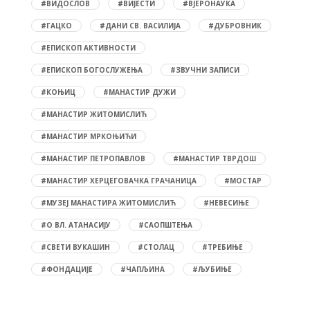
#ВИДОСЛОВ
#ВИЈЕСТИ
#ВЈЕРОНАУКА
#ГАЦКО
#ДАНИ СВ. ВАСИЛИЈА
#ДУБРОВНИК
#ЕПИСКОП АКТИВНОСТИ
#ЕПИСКОП БОГОСЛУЖЕЊА
#ЗВУЧНИ ЗАПИСИ
#КОЊИЦ
#МАНАСТИР ДУЖИ
#МАНАСТИР ЖИТОМИСЛИЋ
#МАНАСТИР МРКОЊИЋИ
#МАНАСТИР ПЕТРОПАВЛОВ
#МАНАСТИР ТВРДОШ
#МАНАСТИР ХЕРЦЕГОВАЧКА ГРАЧАНИЦА
#МОСТАР
#МУЗЕЈ МАНАСТИРА ЖИТОМИСЛИЋ
#НЕВЕСИЊЕ
#О ВЛ. АТАНАСИЈУ
#САОПШТЕЊА
#СВЕТИ ВУКАШИН
#СТОЛАЦ
#ТРЕБИЊЕ
#ФОНДАЦИЈЕ
#ЧАПЉИНА
#ЉУБИЊЕ