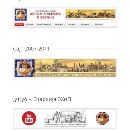
Сајт 2007-2011
Јутјуб – Епархија ЗХиП