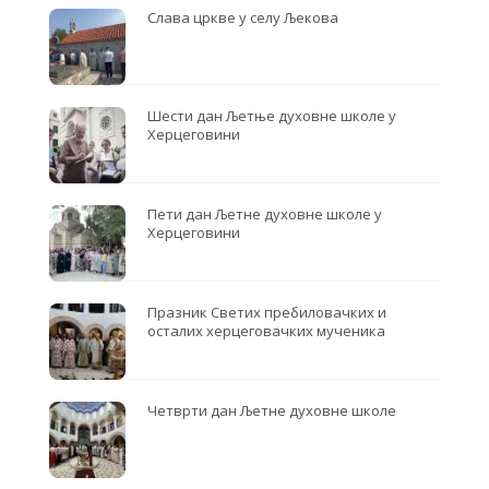
Слава цркве у селу Љекова
Шести дан Љетње духовне школе у
Херцеговини
Пети дан Љетне духовне школе у
Херцеговини
Празник Светих пребиловачких и
осталих херцеговачких мученика
Четврти дан Љетне духовне школе