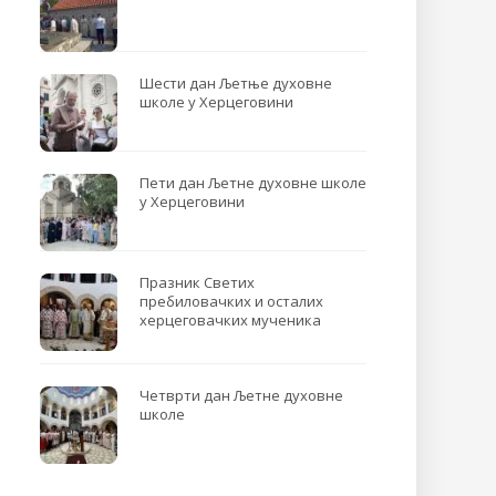
Шести дан Љетње духовне
школе у Херцеговини
Пети дан Љетне духовне школе
у Херцеговини
Празник Светих
пребиловачких и осталих
херцеговачких мученика
Четврти дан Љетне духовне
школе