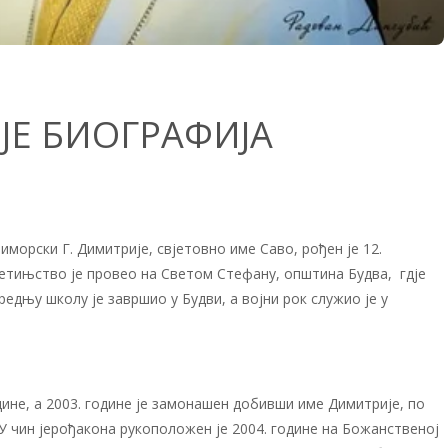
ЈЕ БИОГРАФИЈА
иморски Г. Димитрије, свјетовно име Саво, рођен je 12.
јетињство је провео на Светом Стефану, општина Будва, гдје
едњу школу је завршио у Будви, а војни рок служио је у
.
ине, а 2003. године је замонашен добивши име Димитрије, по
У чин јерођакона рукоположен је 2004. године на Божанственој