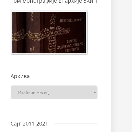
том монографије Епархије ЗХиП
Архива
Сајт 2011-2021