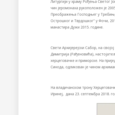
Литургији у храму Рођења Светог Ј
чин јеромонаха рукоположен је 2005
Преображења Господњег у Требињу.
Острошког и Тврдошког“ у Фочи, 20
манастира Дужи 2015. године.
Свети Архијерејски Сабор, на својој
Димитрија (Рађеновића), настојате
херцеговачке и приморске. На прије
Синода, одликован је чином архиман
На владичанском трону Херцеговачк
Иринеј, дана 23. септембра 2018. го