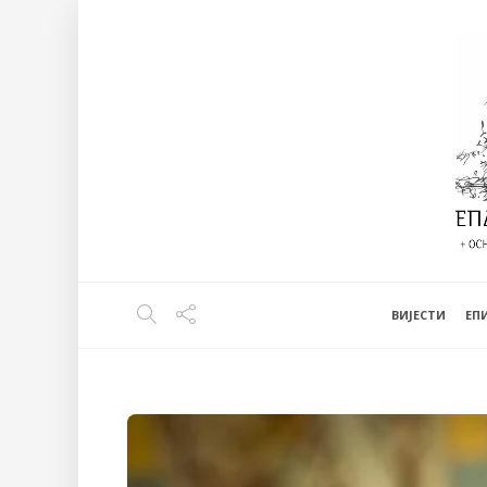
ВИЈЕСТИ
EП