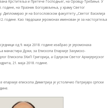
ована Крститеља и Претече Господњег, на Оровцу-Требиње. У
. године, на Празник Богојављења, у храму Светог
 Дипломирао је на Богословском факултету „Светог Василија
12. године. Као тврдошки јеромонах именован је за настојатеља
 сједници од 9. маја 2018. године изабрао је јеромонаха
ља манастира Дужи, за Епископа Епархије Захумско-
длог Епископа ЗХиП Григорија, а Одлуком Светог Архијерејског
дрита, 21. маја 2018. године.
е епархије епископа Димитрија је устоличио Патријарх српски
дине.