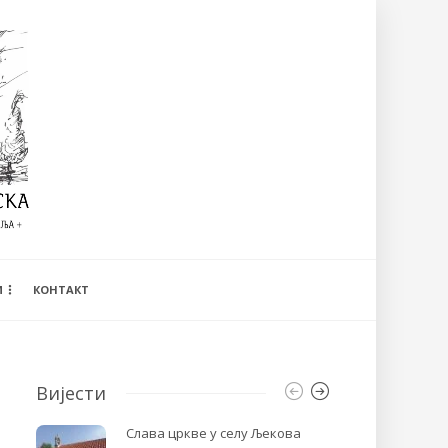
И
КОНТАКТ
Вијести
Слава цркве у селу Љекова