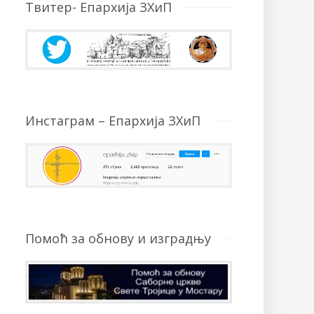
Твитер- Епархија ЗХиП
Инстаграм – Епархија ЗХиП
Помоћ за обнову и изградњу