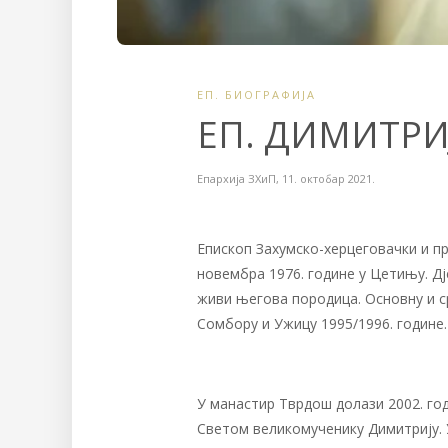
ЕП. БИОГРАФИЈА
ЕП. ДИМИТРИ
Епархија ЗХиП
,
11. октобар 2021.
Епископ Захумско-херцеговачки и пр
новембра 1976. године у Цетињу. Д
живи његова породица. Основну и ср
Сомбору и Ужицу 1995/1996. године
У манастир Тврдош долази 2002. год
Светом великомученику Димитрију. 