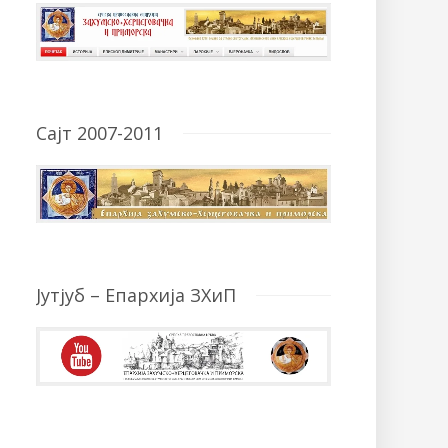
Сајт 2007-2011
Јутјуб – Епархија ЗХиП