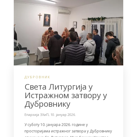
k
ДУБРОВНИК
Света Литургија у
Истражном затвору у
Дубровнику
Епархија ЗХиП
,
10. јануар 2026.
У суботу 10. јануара 2026. године у
просторијама истражног затвора у Дубровнику