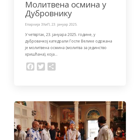
Молитвена осмина у
Дубровнику
Епархија ЗХиП
,
23. јануар 2025.
У четвртак, 23. јануара 2025. године, у
дубровачкој катедрали Госпе Велике одржана
је молитвена осмина (молитва за јединство
хришћана), која…
F
T
S
a
w
h
c
i
a
e
t
r
b
t
e
o
e
o
r
k