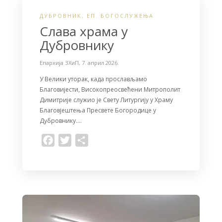
ДУБРОВНИК
,
ЕП. БОГОСЛУЖЕЊА
Слава храма у
Дубровнику
Епархија ЗХиП
,
7. април 2026.
У Велики уторак, када прослављамо
Благовијести, Високопреосвећени Митрополит
Димитрије служио је Свету Литургију у Храму
Благовјештења Пресвете Богородице у
Дубровнику….
F
T
S
a
w
h
c
i
a
e
t
r
b
t
e
o
e
o
r