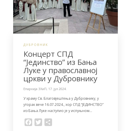
ДУБРОВНИК
Концерт СПД
“Јединство” из Бања
Луке у православној
цркви у Дубровнику
Епархија ЗХиП
,
17. јул 2024.
У храму Св. Благовјештења у Дубровнику, у
уторак вече 16.07.2024., хор СПД “ЈЕДИНСТВО”
из Бања Луке наступиo је у испуњном…
F
T
S
a
w
h