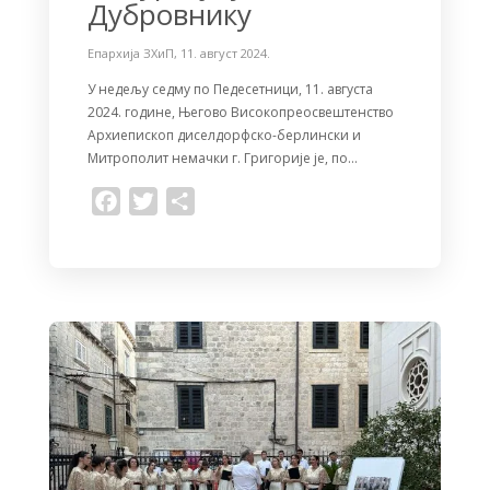
Дубровнику
Епархија ЗХиП
,
11. август 2024.
У недељу седму по Педесетници, 11. августа
2024. године, Његово Високопреосвештенство
Архиепископ диселдорфско-берлински и
Митрополит немачки г. Григорије је, по…
F
T
S
a
w
h
c
i
a
e
t
r
b
t
e
o
e
o
r
k