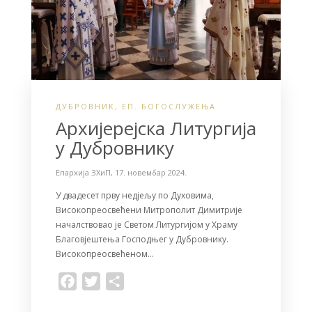
ДУБРОВНИК
,
ЕП. БОГОСЛУЖЕЊА
Архијерејска Литургија
у Дубровнику
Епархија ЗХиП
,
17. новембар 2024.
У двадесет прву недјељу по Духовима,
Високопреосвећени Митрополит Димитрије
началствовао је Светом Литургијом у Храму
Благовјештења Господњег у Дубровнику.
Високопреосвећеном…
F
T
S
a
w
h