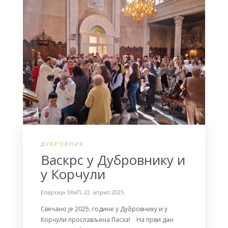
o
r
k
ДУБРОВНИК
Васкрс у Дубровнику и
у Корчули
Епархија ЗХиП
,
22. април 2025.
Свечано је 2025. године у Дубровнику и у
Корчули прослављена Пасха! На први дан