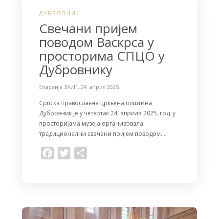
ДУБРОВНИК
Свечани пријем
поводом Васкрса у
просторима СПЦО у
Дубровнику
Епархија ЗХиП
,
24. април 2025.
Српска православна црквена општина
Дубровник је у четвртак 24. априла 2025. год. у
просторијама музеја организовала
традиционални свечани пријем поводом…
F
T
S
a
w
h
c
i
a
e
t
r
b
t
e
o
e