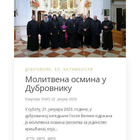
k
ДУБРОВНИК
,
ЕП. АКТИВНОСТИ
Молитвена осмина у
Дубровнику
Епархија ЗХиП
,
22. јануар 2023.
У суботу, 21. јануара 2023. године, у
дубровачкој катедрали Госпе Велике одржана
је молитвена осмина (молитва за јединство
хришћана), која…