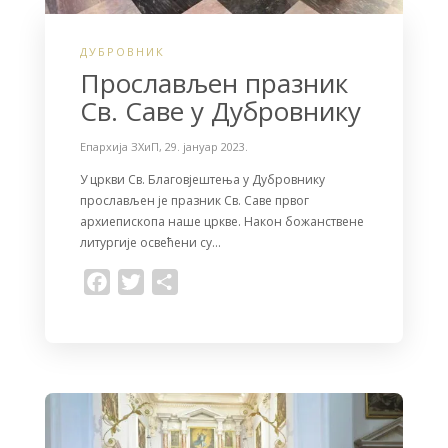
ДУБРОВНИК
Прослављен празник
Св. Саве у Дубровнику
Епархија ЗХиП
,
29. јануар 2023.
У цркви Св. Благовјештења у Дубровнику
прослављен је празник Св. Саве првог
архиепископа наше цркве. Након божанствене
литургије освећени су…
F
T
S
a
w
h
c
i
a
e
t
r
b
t
e
o
e
o
r