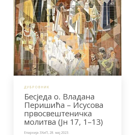
ДУБРОВНИК
Бесједа о. Владана
Перишића – Исусова
првосвештеничка
молитва (Јн 17, 1–13)
Епархија ЗХиП
,
28. мај 2023.