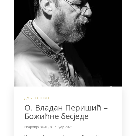
ДУБРОВНИК
О. Владан Перишић –
Божићне бесједе
Епархија ЗХиП
,
8. јануар 2023.