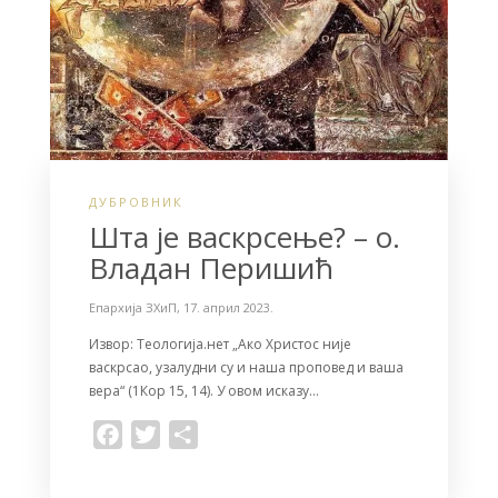
ДУБРОВНИК
Шта је васкрсење? – o.
Владан Перишић
Епархија ЗХиП
,
17. април 2023.
Извор: Теологија.нет „Ако Христос није
васкрсао, узалудни су и наша проповед и ваша
вера“ (1Кор 15, 14). У овом исказу…
F
T
S
a
w
h
c
i
a