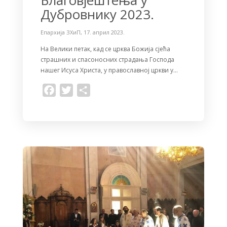
Дубровнику 2023.
Епархија ЗХиП
,
17. април 2023.
На Велики петак, кад се црква Божија сјећа
страшних и спасоносних страдања Господа
нашег Исуса Христа, у православној цркви у…
F
T
S
a
w
h
c
i
a
e
t
r
b
t
e
o
e
o
r
k