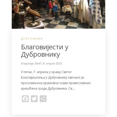
ДУБРОВНИК
Благовијести у
Дубровнику
Епархија ЗХиП
,
8. април 2023.
У петак, 7. априла у храму Светог
Благовјештења у Дубровнику свечано је
прослављена храмовна слава православних
хришћана града Дубровника. Св….
F
T
S
a
w
h
c
i
a