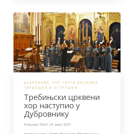
e
t
r
b
t
e
o
e
o
r
k
ДУБРОВНИК
,
ХОР СВЕТИ ВАСИЛИЈЕ
ТВРДОШКИ И ОСТРОШКИ
Требињски црквени
хор наступио у
Дубровнику
Епархија ЗХиП
,
24. март 2023.