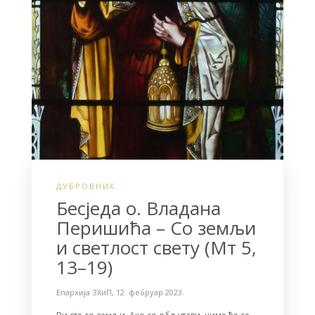
ДУБРОВНИК
Бесједа о. Владана
Перишића – Со земљи
и светлост свету (Мт 5,
13–19)
Епархија ЗХиП
,
12. фебруар 2023.