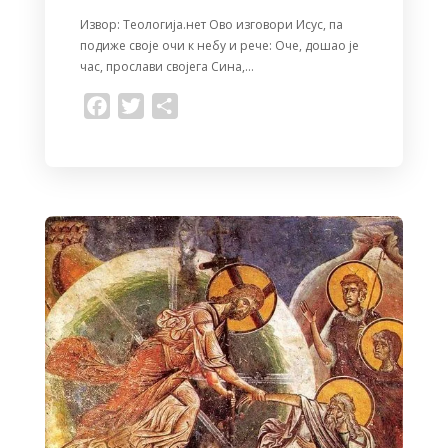
Извор: Теологија.нет Ово изговори Исус, па
подиже своје очи к небу и рече: Оче, дошао је
час, прослави својега Сина,…
F
T
S
a
w
h
c
i
a
e
t
r
b
t
e
o
e
o
r
k