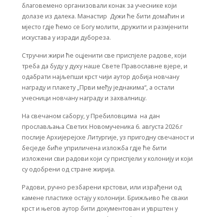
благовемено организовали конак за учеснике који
долазе из далека. Манастир Дужи ће бити домаћин и
мјесто гдје ћемо се Богу молити, дружити и размјенити
искустава у изради дубореза.
Стручни жири ће оцјенити све приспјеле радове, који
треба да буду у духу наше Свете Православне вјере, и
одабрати најљепши крст чији аутор добија новчану
награду и плакету „Први међу једнакима“, а остали
учесници новчану награду и захвалницу.
На свечаном сабору, у Пребиловцима на дан
прослављања Светих Новомученика 6. августа 2026.г
послије Архијерејске Литургије, уз пригодну свечаност и
бесједе биће уприличена изложба гдје ће бити
изложени сви радови који су приспјели у колонију и који
су одобрени од стране жирија.
Радови, ручно резбарени крстови, или израђени од
камене пластике остају у колонији. Брижљиво ће сваки
крст и његов аутор бити документован и уврштен у