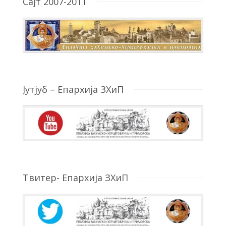
Сајт 2007-2011
Јутјуб – Епархија ЗХиП
Твитер- Епархија ЗХиП