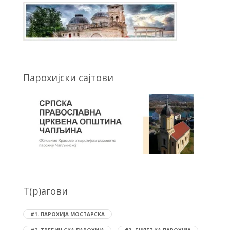
Парохијски сајтови
T(р)агови
#1. ПАРОХИЈА МОСТАРСКА