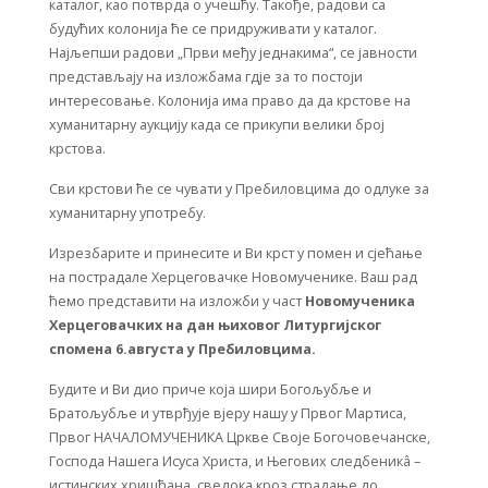
каталог, као потврда о учешћу. Такође, радови са
будућих колонија ће се придруживати у каталог.
Најљепши радови „Први међу једнакима“, се јавности
представљају на изложбама гдје за то постоји
интересовање. Колонија има право да да крстове на
хуманитарну аукцију када се прикупи велики број
крстова.
Сви крстови ће се чувати у Пребиловцима до одлуке за
хуманитарну употребу.
Изрезбарите и принесите и Ви крст у помен и сјећање
на пострадале Херцеговачке Новомученике. Ваш рад
ћемо представити на изложби у част
Новомученика
Херцеговачких на дан њиховог Литургијског
спомена 6.августа у Пребиловцима.
Будите и Ви дио приче која шири Богољубље и
Братољубље и утврђује вјеру нашу у Првог Мартиса,
Првог НАЧАЛОМУЧЕНИКА Цркве Своје Богочовечанске,
Господа Нашега Исуса Христа, и Његових следбеникâ –
истинских хришћана, сведока кроз страдање до