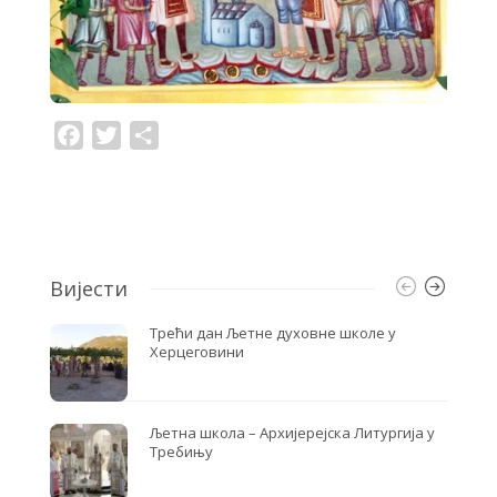
F
T
S
a
w
h
c
i
a
e
t
r
b
t
e
o
e
o
r
k
Вијести
Трећи дан Љетне духовне школе у
Херцеговини
Љетна школа – Архијерејска Литургија у
Требињу