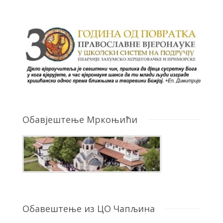
Обавјештење Мркоњићи
Обавештење из ЦО Чапљина