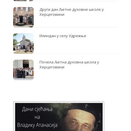
Други дан Љетне духовне школе у
Херцеговини
Илиндан у селу Удрежње
Почела Љетна духовна школа у
Херцеговини