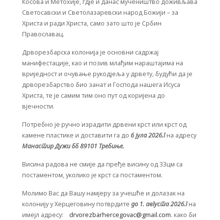
Косова и Метохије, гдје и данас мучеништво доживљава
Светосавски и Светолазаревски народ Божији – за
Христа и ради Христа, само зато што је Србин
Православац.
Дрворезбарска колонија је основни садржај
манифестације, као и позив млађим нараштајима на
вриједност и очување рукодјеља у дрвету, будући да је
дрворезбарство био занат и Господа нашега Исуса
Христа, те је самим тим оно пут од коријена до
вјечности.
Потребно је ручно израдити дрвени крст или крст од
камене пластике и доставити га до
6 јула 2026.г
на адресу
Манастир Дужи бб 89101 Требиње.
Висина радова не смије да пређе висину од 33цм са
постаментом, уколико је крст са постаментом.
Молимо Вас да Вашу намјеру за учешће и долазак на
колонију у Херцеговину потврдите
до 1. августа 2026.г
на
имејл адресу:
drvorezbarhercegovac@gmail.com
. како би