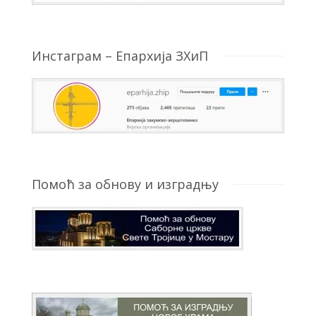
Инстаграм – Епархија ЗХиП
Помоћ за обнову и изградњу