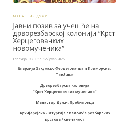
МАНАСТИР ДУЖИ
Јавни позив за учешће на
дрворезбарској колонији “Крст
Херцеговачких
новомученика”
Епархија ЗХиП
,
27. фебруар 2026.
Епархија Захумско-Херцеговачка и Приморска,
Требиње
Дрворезбарска колонија
“Крст Херцеговачких мученика”
Манастир Дужи, Пребиловци
Архијерејска Литургија / изложба резбарских
крстова / свечаност