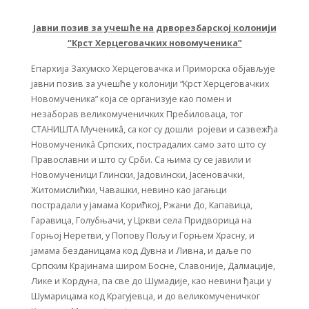
Јавни позив за учешће на дрворезбарској колонији
“Крст Херцеговачких новомученика”
Епархија Захумско Херцеговачка и Приморска објављује
јавни позив за учешће у колонији “Крст Херцеговачких
Новомученика” која се организује као помен и
незаборав великомученичких Пребиловаца, тог
СТАНИШТА Мученикâ, са ког су дошли ројеви и сазвежђа
Новомученикâ Српских, пострадалих само зато што су
Православни и што су Срби. Са њима су се јавили и
Новомученици Глински, Јадовински, Јасеновачки,
Житомислићки, Чавашки, невино као јагањци
пострадали у јамама Корићкој, Ржани До, Капавица,
Гаравица, Голубњачи, у Цркви села Придворица на
Горњој Неретви, у Попову Пољу и Горњем Храсну, и
јамама безданицама код Дувна и Ливна, и даље по
Српским Крајинама широм Босне, Славоније, Далмације,
Лике и Кордуна, па све до Шумадије, као невини ђаци у
Шумарицама код Крагујевца, и до великомученичког