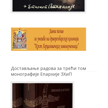
Достављање радова за трећи том
монографије Епархије ЗХиП