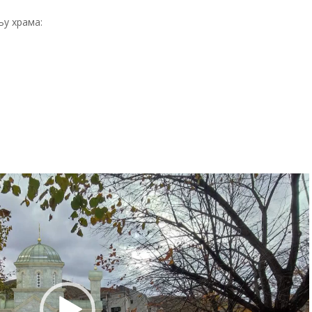
њу храма:
Прегледач
видео
записа