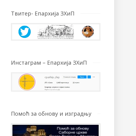
Твитер- Епархија ЗХиП
Инстаграм – Епархија ЗХиП
Помоћ за обнову и изградњу