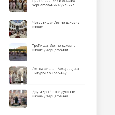
пребиловачких и осталих
херцеговачких мученика
Четврти дан Љетне духовне
школе
Трећи дан Љетне духовне
школе у Херцеговини
Љетна школа – Архијерејска
Литургија у Требињу
Други дан Љетне духовне
школе у Херцеговини