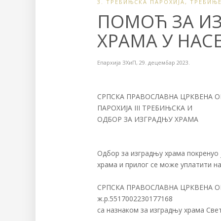
3. ТРЕБИЊСКА ПАРОХИЈА
,
ТРЕБИЊ
ПОМОЋ ЗА И
ХРАМА У НАС
Епархија ЗХиП
,
29. децембар 2023.
СРПСКА ПРАВОСЛАВНА ЦРКВЕНА 
ПАРОХИЈА III ТРЕБИЊСКА И
ОДБОР ЗА ИЗГРАДЊУ ХРАМА
Одбор за изградњу храма покренуо
храма и прилог се може уплатити на
СРПСКА ПРАВОСЛАВНА ЦРКВЕНА 
ж.р.5517002230177168
са назнаком за изградњу храма Све