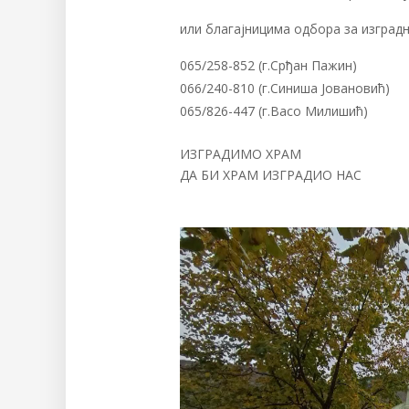
или благајницима одбора за изград
065/258-852 (г.Срђан Пажин)
066/240-810 (г.Синиша Јовановић)
065/826-447 (г.Васо Милишић)
ИЗГРАДИМО ХРАМ
ДА БИ ХРАМ ИЗГРАДИО НАС