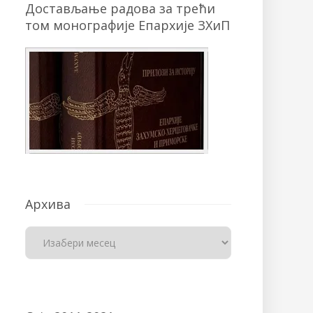
Достављање радова за трећи
том монографије Епархије ЗХиП
Архива