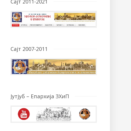
Сајт 2011-2021
Сајт 2007-2011
Јутјуб – Епархија ЗХиП