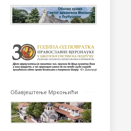
Обавјештење Мркоњићи