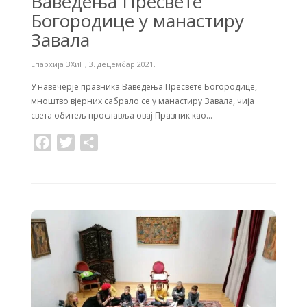
Ваведења Пресвете
Богородице у манастиру
Завала
Епархија ЗХиП
,
3. децембар 2021.
У навечерје празника Ваведења Пресвете Богородице,
мноштво вјерних сабрало се у манастиру Завала, чија
света обитељ прославља овај Празник као…
F
T
S
a
w
h
c
i
a
e
t
r
b
t
e
o
e
o
r
k