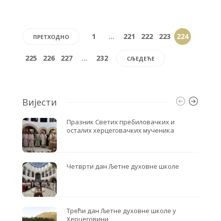
e
t
r
b
t
e
o
e
1
…
221
222
223
224
ПРЕТХОДНО
o
r
k
225
226
227
…
232
СЉЕДЕЋЕ
Вијести
Празник Светих пребиловачких и
осталих херцеговачких мученика
Четврти дан Љетне духовне школе
Трећи дан Љетне духовне школе у
Херцеговини