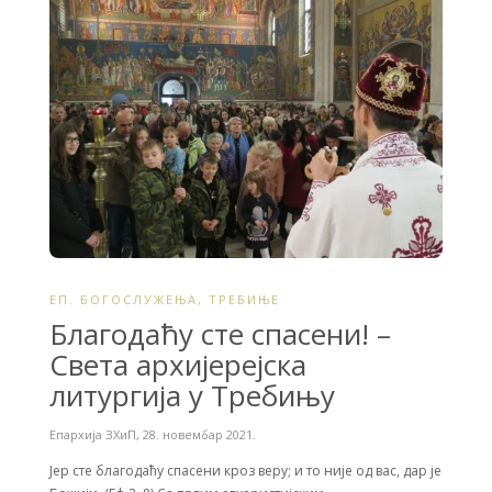
o
r
k
ЕП. БОГОСЛУЖЕЊА
,
ТРЕБИЊЕ
Благодаћу сте спасени! –
Света архијерејска
литургија у Требињу
Епархија ЗХиП
,
28. новембар 2021.
Јер сте благодаћу спасени кроз веру; и то није од вас, дар је