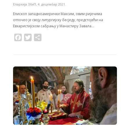
Епархија ЗХиП
,
4. децембар 2021.
Епископ западноамерички Максим, овим ријечима
отпочео је своју литургијску бесједу, предстојећи на
Евхаристијском сабрању у Манастиру Завала…
F
T
S
a
w
h
c
i
a
e
t
r
b
t
e
o
e
o
r
k