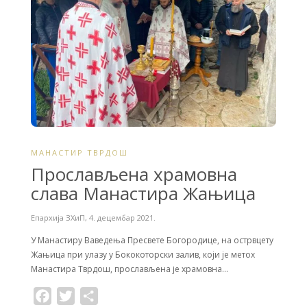
МАНАСТИР ТВРДОШ
Прослављена храмовна
слава Манастира Жањица
Епархија ЗХиП
,
4. децембар 2021.
У Манастиру Ваведења Пресвете Богородице, на острвцету
Жањица при улазу у Бококоторски залив, који је метох
Манастира Тврдош, прослављена је храмовна…
F
T
S