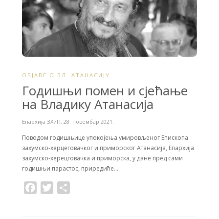
ОБЈАВЕ О ВЛ. АТАНАСИЈУ
Годишњи помен и сјећање
на Владику Атанасија
Епархија ЗХиП
,
28. новембар 2021.
Поводом годишњице упокојења умировљеног Епископа
захумско-херцеговачког и приморског Атанасија, Епархија
захумско-херецговачка и приморска, у дане пред сами
годишњи парастос, приредиће…
F
T
S
a
w
h
c
i
a