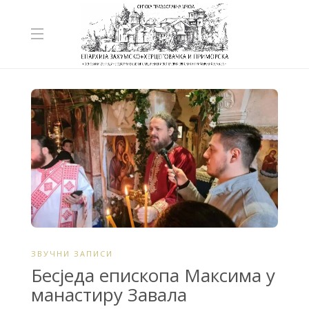
ЗВУЧНИ ЗАПИСИ
Бесједа епископа Максима у
манастиру Завала