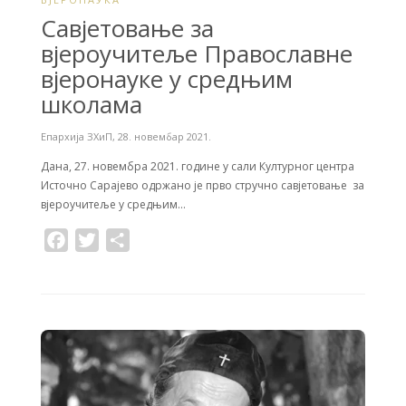
Савјетовање за
вјероучитеље Православне
вјеронауке у средњим
школама
Епархија ЗХиП
,
28. новембар 2021.
Дана, 27. новембра 2021. године у сали Културног центра
Источно Сарајево одржано је прво стручно савјетовање за
вјероучитеље у средњим…
F
T
S
a
w
h
c
i
a
e
t
r
b
t
e
o
e
o
r
k