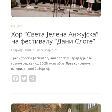
ГАЦКО
Хор “Света Јелена Анжујска”
на фестивалу “Дани Слоге”
Епархија ЗХиП
,
28. новембар 2021.
Трећи хорски фестивал “Дани Слоге” у Сарајеву је ове
године одржан од 26-28. новембра. Прве концертне
вечери, у пуној Саборној…
F
T
S
a
w
h
c
i
a
e
t
r
b
t
e
o
e