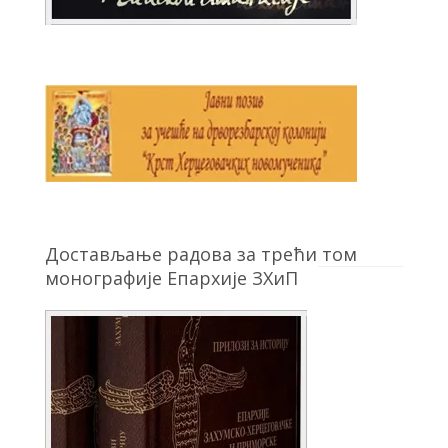
Достављање радова за трећи том
монографије Епархије ЗХиП