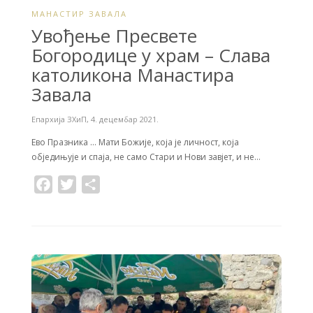
МАНАСТИР ЗАВАЛА
Увођење Пресвете
Богородице у храм – Слава
католикона Манастира
Завала
Епархија ЗХиП
,
4. децембар 2021.
Ево Празника … Мати Божије, која је личност, која
обједињује и спаја, не само Стари и Нови завјет, и не…
F
T
S
a
w
h
c
i
a
e
t
r
b
t
e
o
e
o
r
k