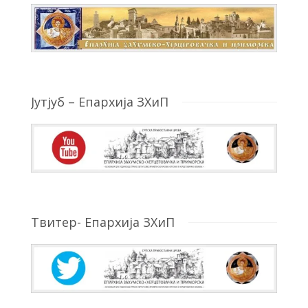
Јутјуб – Епархија ЗХиП
Твитер- Епархија ЗХиП