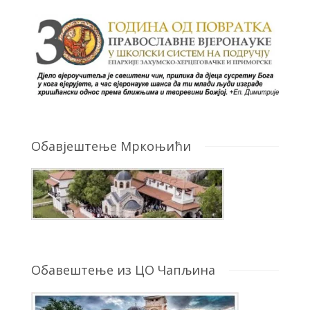
Обавјештење Мркоњићи
Обавештење из ЦО Чапљина