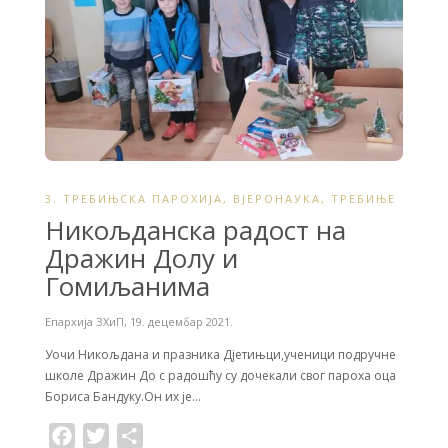
3. ТРЕБИЊСКА ПАРОХИЈА
,
ВЈЕРОНАУКА
,
ТРЕБИЊЕ
Hикољданска радост на
Дражин Долу и
Гомиљанима
Епархија ЗХиП
,
19. децембар 2021.
Уочи Никољдана и празника Дјетињци,ученици подручне
школе Дражин До с радошћу су дочекали свог пароха оца
Бориса Бандуку.Он их је…
F
T
S