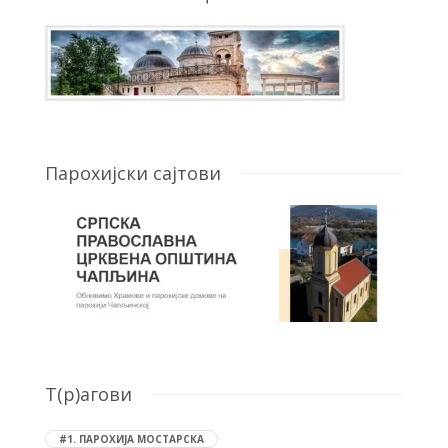
Парохијски сајтови
T(р)агови
#1. ПАРОХИЈА МОСТАРСКА