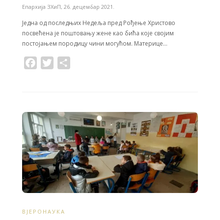
Епархија ЗХиП
,
26. децембар 2021.
Једна од последњих Недеља пред Рођење Христово
посвећена је поштовању жене као бића које својим
постојањем породицу чини могућом. Mатерице…
F
T
S
a
w
h
c
i
a
e
t
r
b
t
e
o
e
o
r
k
ВЈЕРОНАУКА