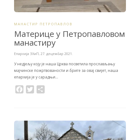
МАНАСТИР ПЕТРОПАВЛОВ
Mатерице у Петропавловом
манастиру
Епархија ЗХиП
,
27. децембар 2021.
У недјељу коју је наша Црква посветила прослављању
мајчинске пожртвованости и бриге за овај свијет, наша
епархија је у сарадњи…
F
T
S
a
w
h
c
i
a
e
t
r
b
t
e
o
e
o
r