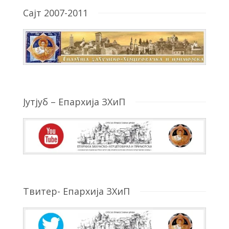
Сајт 2007-2011
Јутјуб – Епархија ЗХиП
Твитер- Епархија ЗХиП