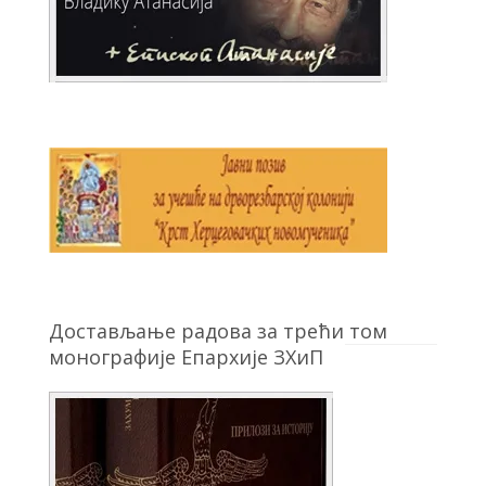
Достављање радова за трећи том
монографије Епархије ЗХиП