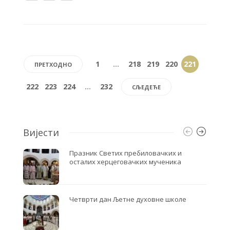
a
w
h
c
i
a
e
t
r
b
t
e
o
e
1
…
218
219
220
221
ПРЕТХОДНО
o
r
k
222
223
224
…
232
СЉЕДЕЋЕ
Вијести
Празник Светих пребиловачких и
осталих херцеговачких мученика
Четврти дан Љетне духовне школе