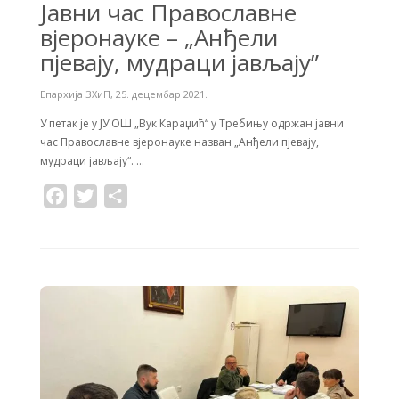
Jавни час Православне
вјеронауке – „Анђели
пјевају, мудраци јављају”
Епархија ЗХиП
,
25. децембар 2021.
У петак је у ЈУ ОШ „Вук Караџић“ у Требињу одржан јавни
час Православне вјеронауке назван „Анђели пјевају,
мудраци јављају“. …
F
T
S
a
w
h
c
i
a
e
t
r
b
t
e
o
e
o
r
k