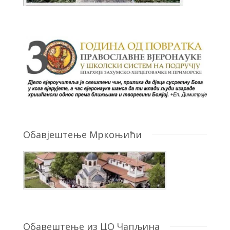
Обавјештење Мркоњићи
Обавештење из ЦО Чапљина