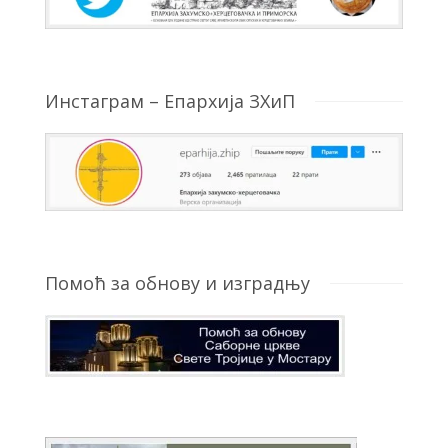
Инстаграм – Епархија ЗХиП
Помоћ за обнову и изградњу