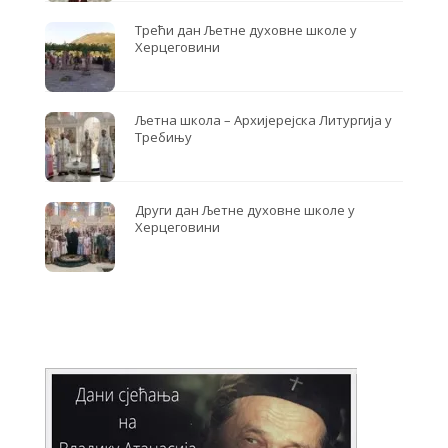
Трећи дан Љетне духовне школе у
Херцеговини
Љетна школа – Архијерејска Литургија у
Требињу
Други дан Љетне духовне школе у
Херцеговини