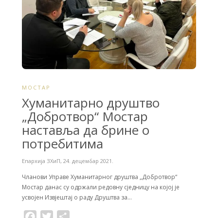
МОСТАР
Хуманитарно друштвo
„Добротвор“ Мостар
наставља да брине о
потребитима
Епархија ЗХиП
,
24. децембар 2021.
Чланови Управе Хуманитарног друштва „Добротвор“
Мостар данас су одржали редовну сједницу на којој је
усвојен Извјештај о раду Друштва за…
F
T
S