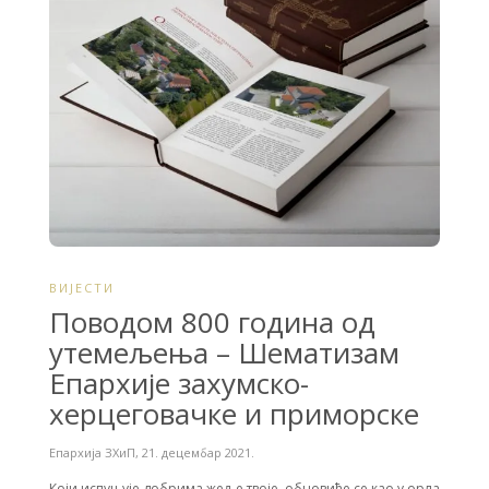
k
ВИЈЕСТИ
Поводом 800 година од
утемељења – Шематизам
Епархије захумско-
херцеговачке и приморске
Епархија ЗХиП
,
21. децембар 2021.
Који испуњује добрима жеље твоје, обновиће се као у орла