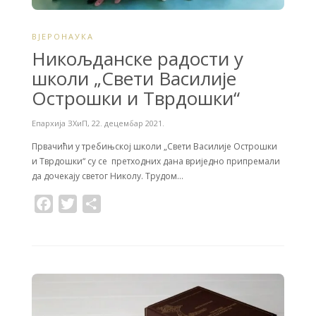
ВЈЕРОНАУКА
Никољданске радости у
школи „Свети Василије
Острошки и Тврдошки“
Епархија ЗХиП
,
22. децембар 2021.
Првачићи у требињској школи „Свети Василије Острошки
и Тврдошки“ су се претходних дана вриједно припремали
да дочекају светог Николу. Трудом…
F
T
S
a
w
h
c
i
a
e
t
r
b
t
e
o
e
o
r