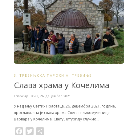
k
3. ТРЕБИЊСКА ПАРОХИЈА
,
ТРЕБИЊЕ
Слава храма у Кочелима
Епархија ЗХиП
,
26. децембар 2021.
У недјељу Светих Праотаца, 26. децембра 2021. године,
прослављена је слава храма Свете великомученице
Варваре у Кочелима. Свету Литургију служио…
F
T
S