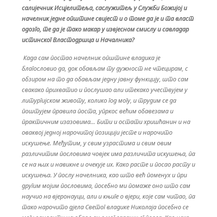
салијечник Исцјелитеља, саслужитељ у Служби Божијој и
начелник једне општине свијест и о томе да је и та власт
одозго, те да је тако макар у извјесном смислу и савладар
истинског Властодршца и Началника?
Када сам постао начелник општине владика је
благословио да, док обављам ту дужност не чтецирам, с
обзиром на то да обављам једну јавну функцију, што сам
свакако прихватио и послушао али итекако учествујем у
литургијском животу, колико год могу, и трудим се да
поштујем правила поста, упркос већим обавезама и
практичним изазовима… Бити и остати хришћанин и на
оваквој једној нарочитој позицији јесте и нарочито
искушење. Међутим, у свим узрастима и свим овим
различитим пословима човјек има различита искушења, па
се на њих и навикне и очекује их. Како расте и посао расту и
искушења. У послу начелника, као што већ поменух и при
другим мојим пословима, посебно ми помаже оно што сам
научио на вјеронауци, али и књиге о вјери, које сам читао, па
тако нарочито дјела Светог владике Николаја посебно се