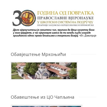
Обавјештење Мркоњићи
Обавештење из ЦО Чапљина