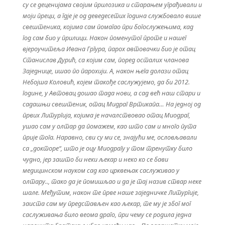
су се деценијама својим прилозика и старањем уграђивали и
моји преци, а гдје је од деведесетих година службовало више
свештеника, којима сам помагао при богослужењима, кад
год сам био у прилици. Након поменутог проте и нашег
вјероучитеља Ивана Гргура, парох автовачки био је отац
Станислав Дурић, са којим сам, поред осталих чланова
Заједнице, ишао по парохији. А, након њега долази отац
Небојша Коловић, којем такође саслужујемо, да би 2012.
године, у Автовац дошао тада нови, а сад већ наш стари и
садашњи свештеник, отац Мидраг Вртикапа… На једној од
првих Литургија, којима је началствовао отац Миодраг,
ушао сам у олтар да помажем, као што сам и много пута
прије тога. Наравно, сви су ми се, знајући ме, ословљавали
са „докторе“, што је оцу Миодрагу у том тренутку било
чудно, јер зашто би неки љекар и неко ко се бави
медицинском науком сад као црквењак саслуживао у
олтару.., тако да је помишљао и да је тај назив ствар неке
шале. Међутим, након те прве наше заједничке Литургије,
заиста сам му представљен као љекар, те му је због мог
саслуживања било веома драго, при чему се родила једна