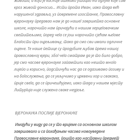
живота, а који је касније итекако утицао на одлуке које сам
кроз живот доносио… Исти прота Иван, иако тада већ
нарушеног здравља, уз повремене изостанке, Православну
вјеронауку предавао нам је до нашег завршетка основне
школе, нарочито нам причајући о нашим херцеговачким
светитељима, поред чега се још нарочито сјећам његове
благости при оцјељивању, тако да смо сви имали одличне
оцјене. Те наше петице су продубиле љубав према нашој
православној вјери, због чега сматрам да је то било добро,
јер смо часове вјеронауке запамтили као нешто много
лијепо и корисно, подстичући нас да се одазивамо позиву и
на богослужења, да се укључимо у црквени хор и свакако,
прије свега, да се причешћујемо, иако тада у нашем мјесту
Литургија није служена сваке недјеље.
ВЈЕРОНАУКА ПОСЛИЈЕ ВЈЕРОНАУКЕ
Имајући у виду да се у то вријеме са основном школом
завршавало и са похађањем часова новоуведене
Православне вјеронауке, пошто као наставни предмет