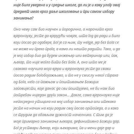
није била уведена и у средње школе, да ли је и каву улогу овај
предмет имао кроз даље школовање и при самом избору
занимања?
Оно чему сам био научен и породично, а нарочито кроз
вјеронауку, јесте да вјерујући човјек, шта год да ради и било
који посао да одабере, Бог је са њим, ту негдје, јер без Бога се
не може ни преко прага, а камо ли нешто радити. Тако, и да
је мој избор био да будем инжењер или ветеринар или, пак,
љекар, то није могло бити без Бога. А, оно што ме је
свакако научила моја вјера и вјеронаука јесте да сваки
посао радим богобојажљиво, и то не у смислу неког страха
од Бога, него са пажњом и поштивањем Божијих
заповијести, које данас да сви поштујемо, не би нам био
потребан ниједан други закон… Дакле, сама вјеронаука није
непосредно утицала на мој избор занимања али итекако
јесте на начин на који радим свој посао ортопеда, а и како
се трудим да обављам дужност начелника. С тим да је
моје примарно занимање љекара, дефинитивно Божији дар.
Бог је уствари Љекар, који љекарима, па и мени даје дар и