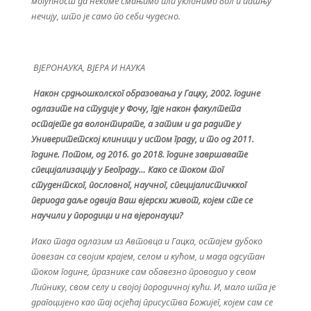
могућност да некоме смањимо или уклонимо бол и патњу
нечију, што је само по себи чудесно.
ВЈЕРОНАУКА, ВЈЕРА И НАУКА
Након срдњошколског образовања у Гацку, 2002. године
одлазите на студије у Фочу, гдје након факултета
остајете да волонтирате, а затим и да радите у
Универитетској клиници у истом граду, и то од 2011.
године. Потом, од 2016. до 2018. године завршавате
специјализацију у Београду… Како се током тог
студентског, пословног, научног, специјалистичкког
периода даље одвија Ваш вјерски живот, којем сте се
научили у породици и на вјеронауци?
Иако тада одлазим из Автовца и Гацка, остајем дубоко
повезан са својим крајем, селом и кућом, и мада одсутан
током године, празнике сам обавезно проводио у свом
Липнику, свом селу и својој породичној кући. И, мало шта је
драгоцијено као тај осјећај присуства Божијег, којем сам се