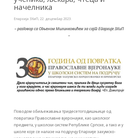
начелника
Епархија ЗХиП
,
22. децембар 2023.
– разговор са Огњеном Милинковићем за сајт Епархије ЗХиП
–
Поводом обиљежавања тридесетогодишњице од
повратака Православне вјеронауке, као школског
предмета, у школски систем Републике Српске, а тако и у
школе које се налазе на подручју Епархије захумско-