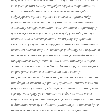
могу односити на обављање мог садашњег посла. Као неко
ко је у извјесном смислу надређен људима и одговоран за
њих, као највећи изазов доживљавам очување добрих
међуљудских односа, односа са колегама, односа међу
различитим половима.., и тај живот се итекако може
живјети у складу са хришћанским животом. Најважније је
да се човјек не погорди и да у свом добру не заборави да
помогне онима којима је лоше. Нисам увијек у прилици
свакоме да угодим али се трудим да никога не оштетим и
помогнем колико могу… Уз позиције, увећавају се и искушења
али и умножавају непријатељи. Готов је немогуће немати
непријатеље. Њих је имао и наш Свети Василије, о чијем
животу сам читао, као и Свети Нектарије, о којем недавно
гледах филм, какав је живот имао али и какве је
непријатеље имао. Против непријатеља се боримо али не
треба да их мрзимо, а један мој пријатељ, монах рекао ми
је да за непријатеље треба и да се молимо,
и то на првом
мјесту, а на крају да се молимо за себе.
Као што рекох,
вјера и вјеронаука, иако можда није непосредно утицала на
избор онога чиме ћу се бавити,
утицала је на то како ћу се
тиме бавити, односно на начин на који радим свој