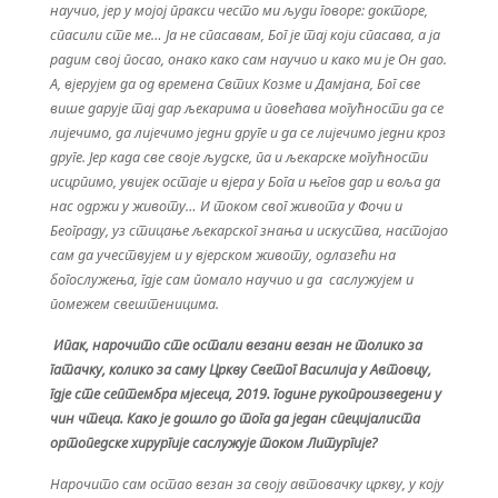
научио, јер у мојој пракси често ми људи говоре: докторе,
спасили сте ме… Ја не спасавам, Бог је тај који спасава, а ја
радим свој посао, онако како сам научио и како ми је Он дао.
А, вјерујем да од времена Свтих Козме и Дамјана, Бог све
више дарује тај дар љекарима и повећава могућности да се
лијечимо, да лијечимо једни друге и да се лијечимо једни кроз
друге. Јер када све своје људске, па и љекарске могућности
исцрпимо, увијек остаје и вјера у Бога и његов дар и воља да
нас одржи у животу… И током свог живота у Фочи и
Београду, уз стицање љекарског знања и искуства, настојао
сам да учествујем и у вјерском животу, одлазећи на
богослужења, гдје сам помало научио и да саслужујем и
помежем свештеницима.
Ипак, нарочито сте остали везани везан не толико за
гатачку, колико за саму Цркву Светог Василија у Автовцу,
гдје сте септембра мјесеца, 2019. године рукопроизведени у
чин чтеца. Како је дошло до тога да један специјалиста
ортопедске хирургије саслужује током Литургије?
Нарочито сам остао везан за своју автовачку цркву, у коју