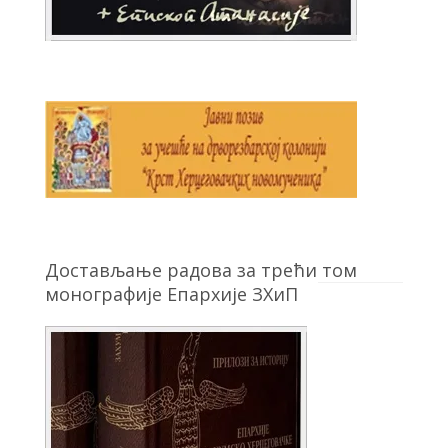
Достављање радова за трећи том
монографије Епархије ЗХиП