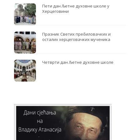
Пети дан Љетне духовне школе у
Херцеговини
Празник Светих пребиловачких и
осталих херцеговачких мученика
Четврти дан Љетне духовне школе