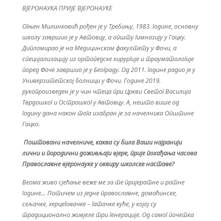
ВЈЕРОНАУКА ПРИЈЕ ВЈЕРОНАУКЕ
Огњен Милинковић рођен је у Требињу, 1983. године, основну
школу завршио је у Автовцу, а општу гимназију у Гацку.
Дипломирао је на Медицинском факултету у Фочи, а
специјализацију из ортопедске хирургије и трауматологије
поред Фоче завршио је у Београду. Од 2011. године радио је у
Универзитетској болници у Фочи. Године 2019.
рукопроизведен је у чин чтеца при Цркви Светог Василија
Тврдошког и Острошког у Автовцу. А, нешто више од
годину дана након тога изабран је за начелника Општине
Гацко.
Поштовани начелниче, каква су била Ваши најранији
лични и породични доживљаји вјере, прије похађања часова
Православне вјеронауке у оквиру школске наставе?
Веома живо сјећање веже ме за те пријератне и ратне
године… Потичем из једне православне, домаћинске,
сељачке, херцеговачке – гатачке куће, у којој су
традиционално живјеле три генерације. Од самог почетка