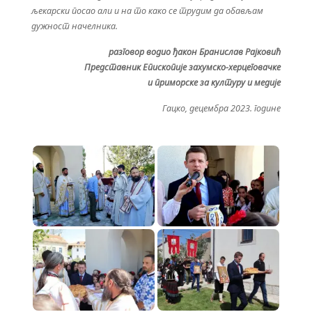
љекарски посао али и на то како се трудим да обављам
дужност начелника.
разговор водио ђакон Бранислав Рајковић
Представник Епископије захумско-херцеговачке
и приморске за културу и медије
Гацко, децембра 2023. године