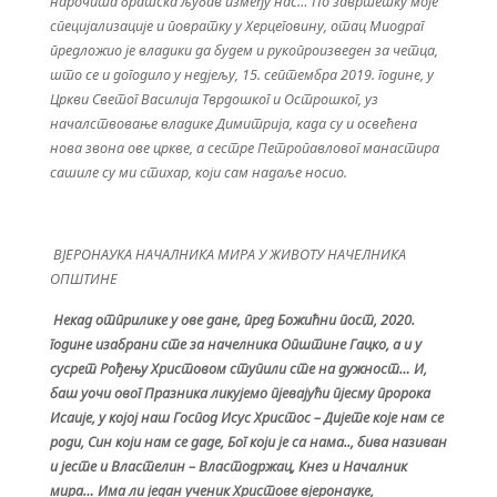
нарочита братска љубав између нас… По завршетку моје
специјализације и повратку у Херцеговину, отац Миодраг
предложио је владики да будем и рукопроизведен за четца,
што се и догодило у недјељу, 15. септембра 2019. године, у
Цркви Светог Василија Тврдошког и Острошког, уз
началствовање владике Димитрија, када су и освећена
нова звона ове цркве, а сестре Петропавловог манастира
сашиле су ми стихар, који сам надаље носио.
ВЈЕРОНАУКА НАЧАЛНИКА МИРА У ЖИВОТУ НАЧЕЛНИКА
ОПШТИНЕ
Некад отприлике у ове дане, пред Божићни пост, 2020.
године изабрани сте за начелника Општине Гацко, а
и у
сусрет Рођењу Христовом ступили сте на дужност… И,
баш уочи овог Празника ликујемо пјевајући пјесму пророка
Исаије, у којој наш Господ Исус Христос – Дијете које нам се
роди, Син који нам се даде, Бог који је са нама.., бива називан
и јесте и Властелин – Властодржац, Кнез и Началник
мира… Има ли један ученик Христове вјеронауке,