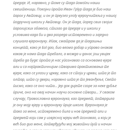
предаје. И, наравно, у томе су тада помогли наши
свештеници. Покојни прота Иван Гргур тада је био наш
парох у Автовцу, и он је преузео улогу вјероучитеља у нашој
подручној школи у Автовцу. Он је тада, поред свих својих
парохијских обавеза, стизао да предаје и у школи у
условима када би и два разреда истовремено и заједно
слушала вјеронауку. Ипак, сматрам да је тадашњи
концепт, како је Бог дао, био веома добар и управо онакав
какав је нама тада требало, а можда и данас још увијек
треба да буде: прота је нас упознавао са основама вјере
али и са најпрактичнијим стварима практиковања те
вјере, како се улази у цркву, како се стоји у цркви, шта је то
олтар, шта су двери, наравно шта је то Јеванђеље, Свето
писмо, како се оно чита… Јер док дијете сазре за неке дубље
приче, оно на овај начин научи основне ствари… У сваком
случају, Православна вјеронаука, као предмет, потврдила
је ону моју вјеру и вјеронауку прије школе. Вјеронаука је
тако за мене, истовремено била и нов предмет али и
предмет који сам у извјесној мјери већ познавао, и који је
већ био дио мене, потврђујући мој животни пут и начин