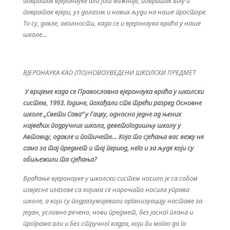
повратак вјеронауке али још важније, повратак Богу и
повратак вјери, уз долазак и нових људи на наше просторе.
То су, дакле, околности, када се и вјеронаука враћа у наше
школе…
ВЈЕРОНАУКА КАО (ПО)НОВОУВЕДЕНИ ШКОЛСКИ ПРЕДМЕТ
У вријеме када се Православна вјеронаука враћа у школски
систем, 1993. године, похађали сте трећи разред Основне
школе „Свети Сава“ у Гацку, односно једне од њених
највећих подручних школа, деветогодишњу школу у
Автовцу, одакле и потичете… Која то сјећања вас вежу не
само за тај предмет и тај период, него и за људе који су
обиљежили та сјећања?
Враћање вјеронауке у школски систем носило је са собом
извјесне изазове са којима се нарочито носила управа
школе, а који су подразумијевали организуацију наставе за
један, условно речено, нови предмет, без јасног плана и
програма али и без стручног кадра, који би могао да га