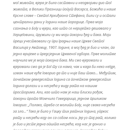
мог живота, вјера је била саставни и неодвојиви дио тог
живота, а Велики Празници попут Васкрса, Божића и наше
Крсне славе – Светог Архиђаона Стефана, били су и остали
централни дани у години наше породице. Прва моја
сазнања о Богу и вјери, као што се неријетко дешавало у
Херцеговини, пружили су ми моји покојни ђед и бака. Моји
преци учествовали су при градњи наше Цркве Светог
Василија у Автовцу, 1907. године, а мој ђед је био и члан, па
једно вријеме и предсједник Црквеног одбора. Прве молитве
научила ме је моја покојна бака. Ми смо вјеровали и
вјеровали смо да је Бог ту са нама, чак и када би неко негдје,
изван наше куће говорио да то и није баш тако… Међутим,
почетком деведесетих година са почетком деведесетих
година долази и и несрећа у виду рата на нашим
просторима. Али, као што нам је наш блиски рођак,
покојни прота Момчило Говедарица, једном приликом
говорио: „Полако, треба се молити Богу, није свака несрећа
за зло…“ Тако је
било у Гацку тих ратних година, упркос
рату и несрећи коју он са собом носи. Јер уз тај рат, колико
је био и јесте једна општа несрећа, код нас је донио и