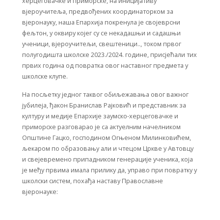
херцеговачке и приморске, на иницијативу
вјероучитеља, предвођених координаторком за
вјеронауку, наша Епархија покренула је својеврсни
фељтон, у оквиру којег су се некадашњи и садашњи
ученици, вјероучитељи, свештеници.., током првог
полугодишта школске 2023./2024. године, присјећали тих
првих година од повратка овог наставног предмета у
школске клупе.
На посљетку једног таквог обиљежавања овог важног
јубилеја, ђакон Бранислав Рајковић и представник за
културу и медије Епархије заумско-херцеговачке и
приморске разговарао је са актуелним начелником
Општине Гацко, господином Огњеном Милинковићем,
љекаром по образовању али и чтецом Цркве у Автовцу
и свејевремено припадником генерације ученика, која
је међу првима имала прилику да, управо при повратку у
школски систем, похађа наставу Православне
вјеронауке: