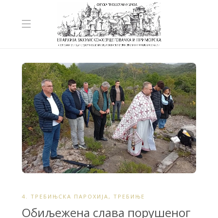
4. ТРЕБИЊСКА ПАРОХИЈА
,
ТРЕБИЊЕ
Обиљежена слава порушеног