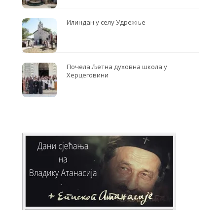
Илиндан у селу Удрежње
Почела Љетна духовна школа у
Херцеговини