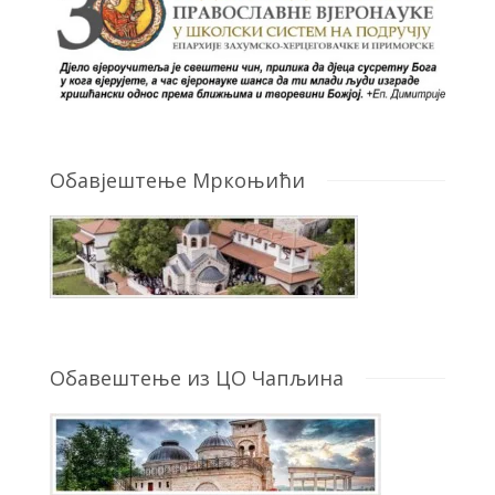
Обавјештење Мркоњићи
Обавештење из ЦО Чапљина