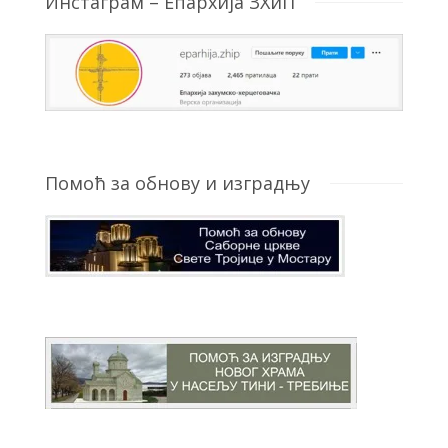
Инстаграм – Епархија ЗХиП
Помоћ за обнову и изградњу