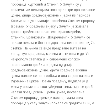
породице Куртовић и Станић. У Зачули су у
различитим периодима постојале три православне
цркве. Двије средњовјековне и једна из периода
Краљевине Југославије посвећена Светом пророку
Јеремији. У Средњем вијеку у Зачули је живјела
српска требињска властела: Красомирићи,
Станићи, Бранковићи, Добречевићи. У Зачули се
налази велика и богато украшена некропола од 74.
стећка. На њима се виде представе витеза на
коњу, турнира, лова, мачева и штитова и др. Уз
некрополу стећака је и савремено српско-
православно гробље и једна од двије
средњовјековне цркве. Друга средњовјековна
црква налази се ван гробља и она се још назива и
Удовичина црква. Према предању, подигла ју је
жена у спомен на свог убијеног сина, чији се гроб
налази пред црквом. Трећа црква, посвећена
Светом пророку Јеремији (крсној слави свих
породица у селу Зачули) почела се градити 1936, а