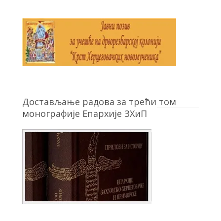
Достављање радова за трећи том
монографије Епархије ЗХиП