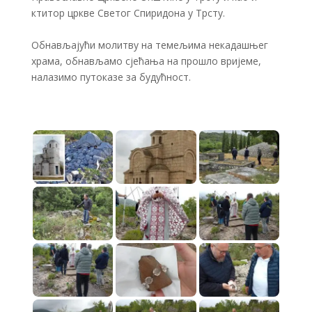
ктитор цркве Светог Спиридона у Трсту.
Обнављајући молитву на темељима некадашњег
храма, обнављамо сјећања на прошло вријеме,
налазимо путоказе за будућност.