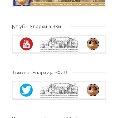
Јутјуб – Епархија ЗХиП
Твитер- Епархија ЗХиП