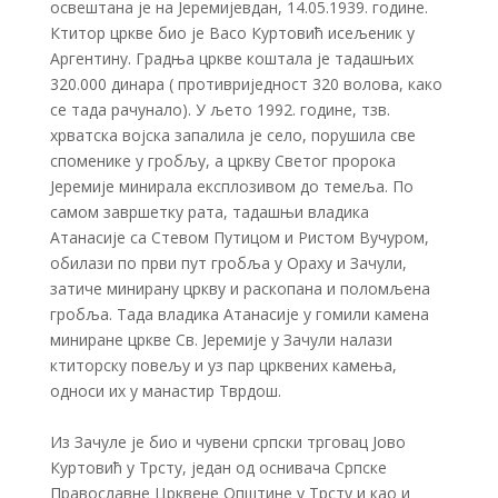
освештана је на Јеремијевдан, 14.05.1939. године.
Ктитор цркве био је Васо Куртовић исељеник у
Аргентину. Градња цркве коштала је тадашњих
320.000 динара ( противриједност 320 волова, како
се тада рачунало). У љето 1992. године, тзв.
хрватска војска запалила је село, порушила све
споменике у гробљу, а цркву Светог пророка
Јеремије минирала експлозивом до темеља. По
самом завршетку рата, тадашњи владика
Атанасије са Стевом Путицом и Ристом Вучуром,
обилази по први пут гробља у Ораху и Зачули,
затиче минирану цркву и раскопана и поломљена
гробља. Тада владика Атанасије у гомили камена
миниране цркве Св. Јеремије у Зачули налази
ктиторску повељу и уз пар црквених камења,
односи их у манастир Тврдош.
Из Зачуле је био и чувени српски трговац Јово
Куртовић у Трсту, један од оснивача Српске
Православне Црквене Општине у Трсту и као и