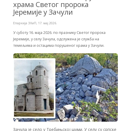
храма Светог пророка
Јеремије у Зачули
Епархија ЗХиП
,
17. мај 2026.
У суботу 16. маја 2026. по празнику Светог пророка
Јеремије, у селу Зачула, одслужена је служба на
темељима и остацима порушеног храма у Зачули.
Зачула је село у Требињској шуми. У селу су српске