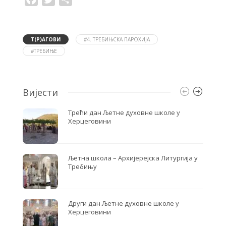
a
w
h
c
i
a
e
t
r
b
t
e
o
e
Т(Р)АГОВИ
#4. ТРЕБИЊСКА ПАРОХИЈА
o
r
#ТРЕБИЊЕ
k
Вијести
Трећи дан Љетне духовне школе у
Херцеговини
Љетна школа – Архијерејска Литургија у
Требињу
Други дан Љетне духовне школе у
Херцеговини