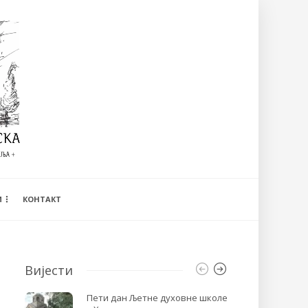
И
КОНТАКТ
Вијести
Пети дан Љетне духовне школе