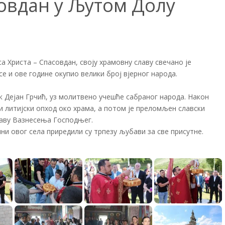
овдан у Љутом Долу
 Христа – Спасовдан, своју храмовну славу свечано је
се и ове године окупио велики број вјерног народа.
к Дејан Грчић, уз молитвено учешће сабраног народа. Након
ни литијски опход око храма, а потом је преломљен славски
лаву Вазнесења Господњег.
и овог села приредили су трпезу љубави за све присутне.