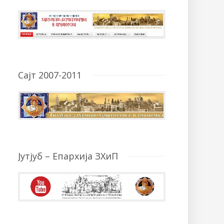
Сајт 2007-2011
Јутјуб – Епархија ЗХиП