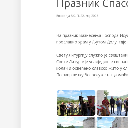
Празник Спас
Епархија ЗХиП
,
22. мај 2026.
На празник Вазнесења Господа Исуса
прославио храм у Љутом Долу, гдје 
Свету Литургију служио је свештени
Свете Литургије услиједио је свеча
колач и освећено славско жито у с
По завршетку богослужења, домаћин