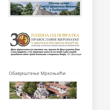
Обавјештење Мркоњићи