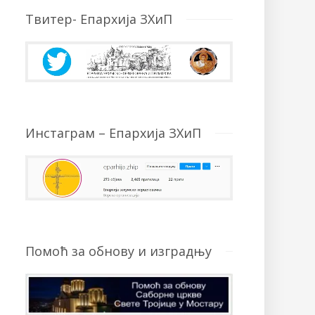
Твитер- Епархија ЗХиП
Инстаграм – Епархија ЗХиП
Помоћ за обнову и изградњу