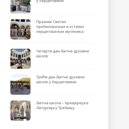
у Херцеговини
Празник Светих
пребиловачких и осталих
херцеговачких мученика
Четврти дан Љетне духовне
школе
Трећи дан Љетне духовне
школе у Херцеговини
Љетна школа – Архијерејска
Литургија у Требињу