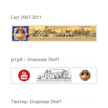
Сајт 2007-2011
Јутјуб – Епархија ЗХиП
Твитер- Епархија ЗХиП