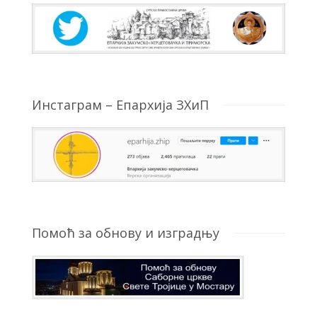
Инстаграм – Епархија ЗХиП
Помоћ за обнову и изградњу