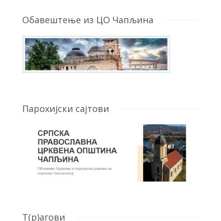
Обавештење из ЦО Чапљина
Парохијски сајтови
T(р)агови