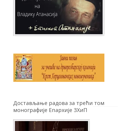
Достављање радова за трећи том
монографије Епархије ЗХиП