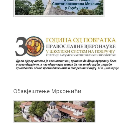
Обавјештење Мркоњићи