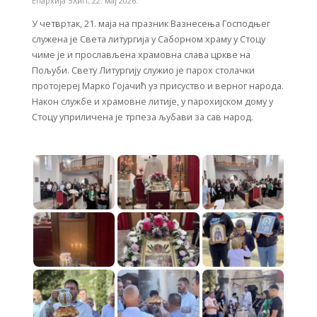
Епархија ЗХиП
,
22. мај 2026.
У четвртак, 21. маја на празник Вазнесења Господњег
служена је Света литургија у Саборном храму у Стоцу
чиме је и прослављена храмовна слава цркве на
Пољуби. Свету Литургију служио је парох столачки
протојереј Марко Гојачић уз присуство и верног народа.
Након службе и храмовне литије, у парохијском дому у
Стоцу уприличена је трпеза љубави за сав народ.