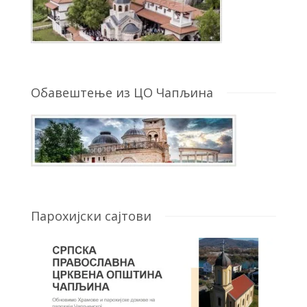
Обавештење из ЦО Чапљина
Парохијски сајтови