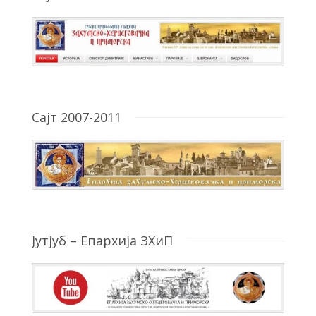
Сајт 2007-2011
Јутјуб – Епархија ЗХиП