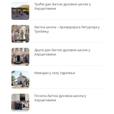
Трећи дан Љетне духовне школе у
Херцеговини
Љетна школа – Архијерејска Литургија у
Требињу
Други дан Љетне духовне школе у
Херцеговини
Илиндан у селу Удрежње
Почела Љетна духовна школа у
Херцеговини