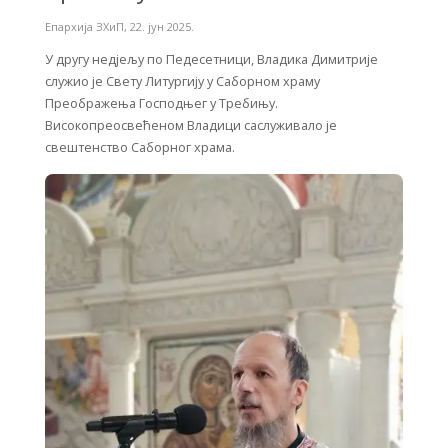
Епархија ЗХиП
,
22. јун 2025.
У другу недјељу по Педесетници, Владика Димитрије
служио је Свету Литургију у Саборном храму
Преображења Господњег у Требињу.
Високопреосвећеном Владици саслуживало је
свештенство Саборног храма.