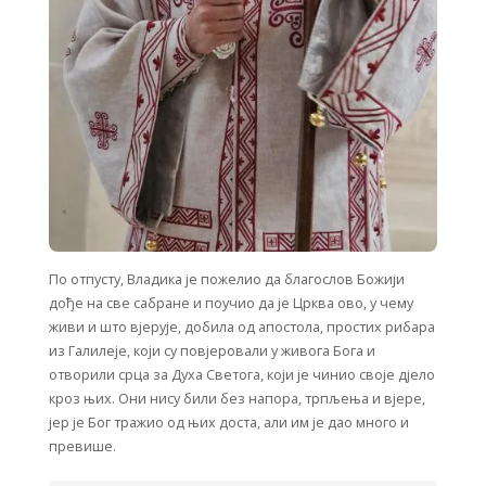
По отпусту, Владика је пожелио да благослов Божији
дође на све сабране и поучио да је Црква ово, у чему
живи и што вјерује, добила од апостола, простих рибара
из Галилеје, који су повјеровали у живога Бога и
отворили срца за Духа Светога, који је чинио своје дјело
кроз њих. Они нису били без напора, трпљења и вјере,
јер је Бог тражио од њих доста, али им је дао много и
превише.