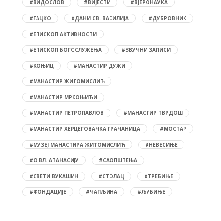
#ВИДОСЛОВ
#ВИЈЕСТИ
#ВЈЕРОНАУКА
#ГАЦКО
#ДАНИ СВ. ВАСИЛИЈА
#ДУБРОВНИК
#ЕПИСКОП АКТИВНОСТИ
#ЕПИСКОП БОГОСЛУЖЕЊА
#ЗВУЧНИ ЗАПИСИ
#КОЊИЦ
#МАНАСТИР ДУЖИ
#МАНАСТИР ЖИТОМИСЛИЋ
#МАНАСТИР МРКОЊИЋИ
#МАНАСТИР ПЕТРОПАВЛОВ
#МАНАСТИР ТВРДОШ
#МАНАСТИР ХЕРЦЕГОВАЧКА ГРАЧАНИЦА
#МОСТАР
#МУЗЕЈ МАНАСТИРА ЖИТОМИСЛИЋ
#НЕВЕСИЊЕ
#О ВЛ. АТАНАСИЈУ
#САОПШТЕЊА
#СВЕТИ ВУКАШИН
#СТОЛАЦ
#ТРЕБИЊЕ
#ФОНДАЦИЈЕ
#ЧАПЉИНА
#ЉУБИЊЕ