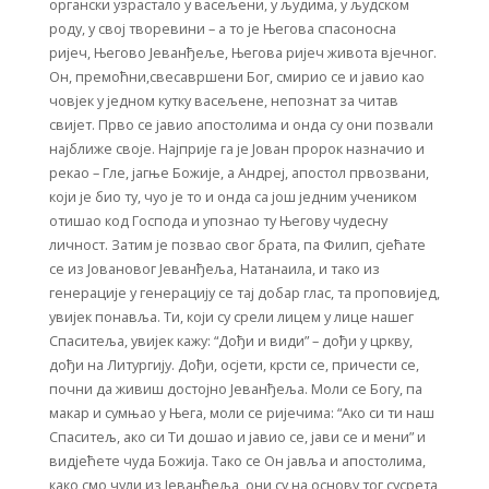
органски узрастало у васељени, у људима, у људском
роду, у свој творевини – а то је Његова спасоносна
ријеч, Његово Јеванђеље, Његова ријеч живота вјечног.
Он, премоћни,свесавршени Бог, смирио се и јавио као
човјек у једном кутку васељене, непознат за читав
свијет. Прво се јавио апостолима и онда су они позвали
најближе своје. Најприје га је Јован пророк назначио и
рекао – Гле, јагње Божије, а Андреј, апостол првозвани,
који је био ту, чуо је то и онда са још једним учеником
отишао код Господа и упознао ту Његову чудесну
личност. Затим је позвао свог брата, па Филип, сјећате
се из Јовановог Јеванђеља, Натанаила, и тако из
генерације у генерацију се тај добар глас, та проповијед,
увијек понавља. Ти, који су срели лицем у лице нашег
Спаситеља, увијек кажу: “Дођи и види” – дођи у цркву,
дођи на Литургију. Дођи, осјети, крсти се, причести се,
почни да живиш достојно Јеванђеља. Моли се Богу, па
макар и сумњао у Њега, моли се ријечима: “Ако си ти наш
Спаситељ, ако си Ти дошао и јавио се, јави се и мени” и
видјећете чуда Божија. Тако се Он јавља и апостолима,
како смо чули из Јеванђеља, они су на основу тог сусрета