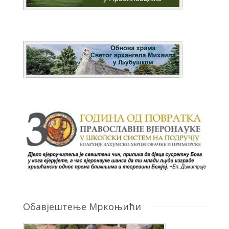
Обавјештење Мркоњићи