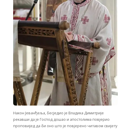
Након Јеванђеља, бесједио је Владика Димитрије
рекавши да је Господ дошао и апостолима повјерио
проповијед да би оно што је повјерено читавом свијету