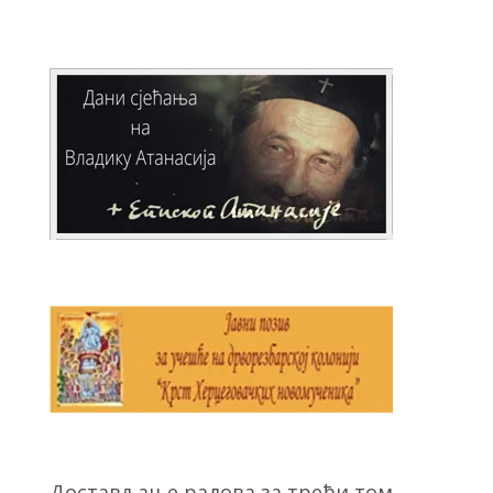
Достављање радова за трећи том