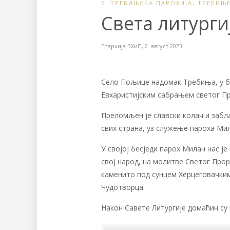
6. ТРЕБИЊСКА ПАРОХИЈА
,
ТРЕБИЊ
Света литурги
Епархија ЗХиП
,
2. август 2023.
Село Пољице надомак Требиња, у бл
Евхаристијским сабрањем светог Пр
Преломљен је славски колач и забл
свих страна, уз служење пароха Ми
У својој бесједи парох Милан нас је
свој народ, на молитве Светог Проро
каменито под сунцем Херцеговачким
Чудотворца.
Након Савете Литургије домаћин су