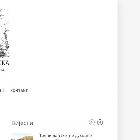
И
КОНТАКТ
Вијести
Трећи дан Љетне духовне