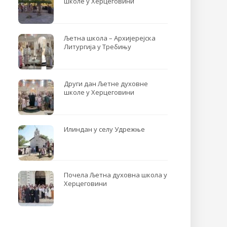
школе у Херцеговини
Љетна школа – Архијерејска
Литургија у Требињу
Други дан Љетне духовне
школе у Херцеговини
Илиндан у селу Удрежње
Почела Љетна духовна школа у
Херцеговини