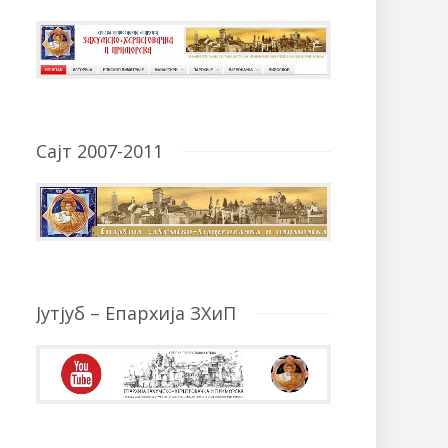
Сајт 2007-2011
Јутјуб – Епархија ЗХиП