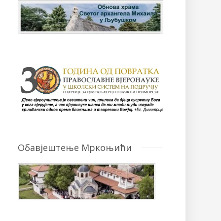
Обавјештење Мркоњићи