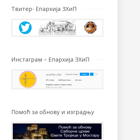
Твитер- Епархија ЗХиП
Инстаграм – Епархија ЗХиП
Помоћ за обнову и изградњу