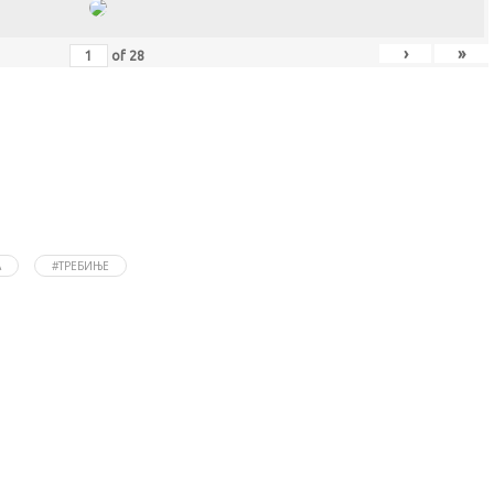
›
»
of
28
А
#ТРЕБИЊЕ