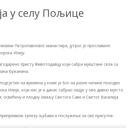
Е
ја у селу Пољице
изини Петропавловог манастира, јутрос је прославило
орока Илију.
агодарено Христу Животодавцу који сабра мјештане села са
лана Бужанина.
 подсјетио на времена у коме је Бог на разне начине походио
ка Илије, који нас је и данас сабрао овдје у ово дивно мјесто
, освећену и плодну земљу Светога Саве и Светог Василија
 припремили трпезу љубави и послужење за све присутне.