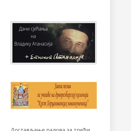
Достављање радова за трећи