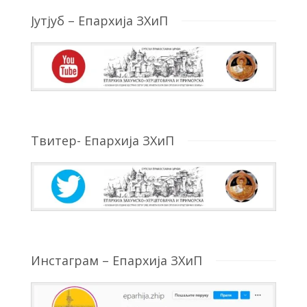
Јутјуб – Епархија ЗХиП
Твитер- Епархија ЗХиП
Инстаграм – Епархија ЗХиП