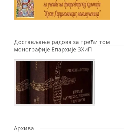
Достављање радова за трећи том
монографије Епархије ЗХиП
Архива