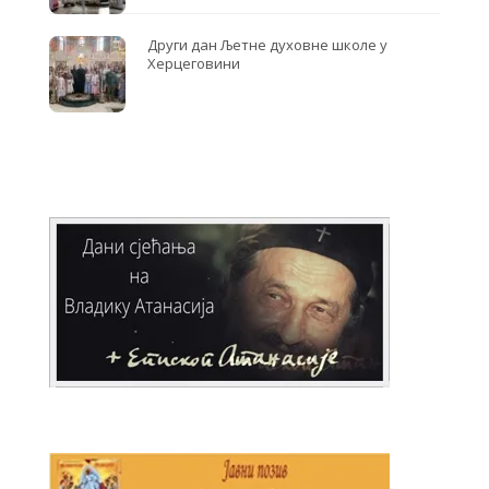
Други дан Љетне духовне школе у
Херцеговини