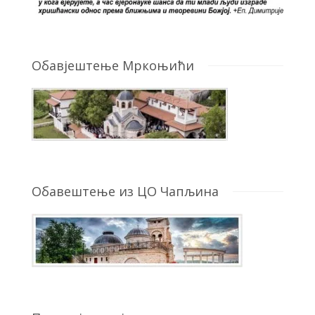
Обавјештење Мркоњићи
Обавештење из ЦО Чапљина