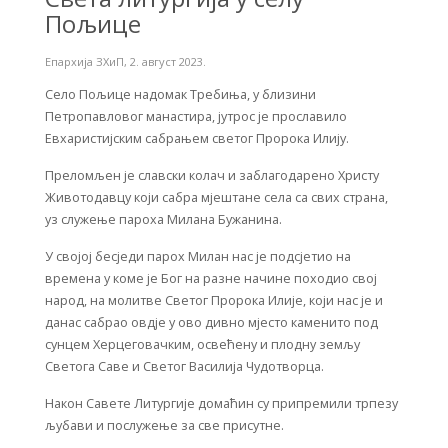
Пољице
Епархија ЗХиП
,
2. август 2023.
Село Пољице надомак Требиња, у близини
Петропавловог манастира, јутрос је прославило
Евхаристијским сабрањем светог Пророка Илију.
Преломљен је славски колач и заблагодарено Христу
Животодавцу који сабра мјештане села са свих страна,
уз служење пароха Милана Бужанина.
У својој бесједи парох Милан нас је подсјетио на
времена у коме је Бог на разне начине походио свој
народ, на молитве Светог Пророка Илије, који нас је и
данас сабрао овдје у ово дивно мјесто каменито под
сунцем Херцеговачким, освећену и плодну земљу
Светога Саве и Светог Василија Чудотворца.
Након Савете Литургије домаћин су припремили трпезу
љубави и послужење за све присутне.