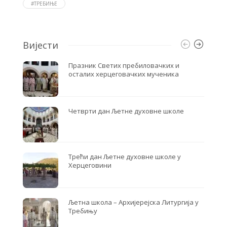
o
r
#ТРЕБИЊЕ
k
Вијести
Празник Светих пребиловачких и
осталих херцеговачких мученика
Четврти дан Љетне духовне школе
Трећи дан Љетне духовне школе у
Херцеговини
Љетна школа – Архијерејска Литургија у
Требињу