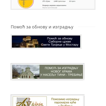
Помоћ за обнову и изградњу