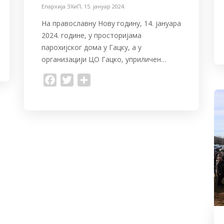
Епархија ЗХиП
,
15. јануар 2024.
На православну Нову годину, 14. јануара
2024. године, у просторијама
парохијског дома у Гацку, а у
организацији ЦО Гацко, уприличен…
F
T
S
a
w
h
c
i
a
e
t
r
b
t
e
o
e
o
r
k