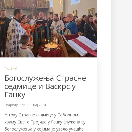
ГАЦКО
Богослужења Страсне
седмице и Васкрс у
Гацку
Епархија ЗХиП
,
5. мај 2024.
У току Страсне седмице у Саборном
храму Свете Тројице у Гацку служена су
богослужења у којима је узело учешће