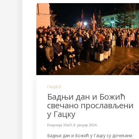
b
t
e
o
e
o
r
k
ГАЦКО
Бадњи дан и Божић
свечано прослављени
у Гацку
Епархија ЗХиП
,
8. јануар 2024.
Бадњи дан и Божић у Гацку су дочекани