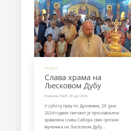
ГАЦКО
Слава храма на
Љесковом Дубу
Епархија ЗХиП
,
29. јун 2024.
У суботу прву по Духовима, 29. јуна
2024.године свечано је прослављена
храмовна слава Сабора свих српских
мученика на Љесковом Дубу….