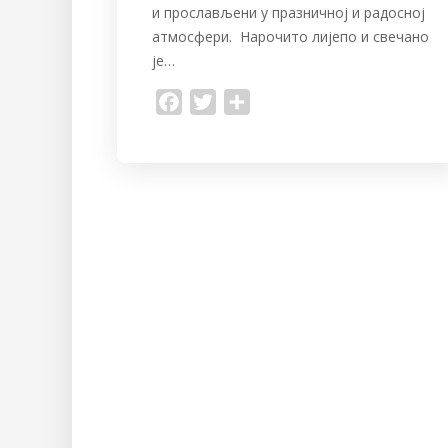
и прослављени у празничној и радосној
атмосфери. Нарочито лијепо и свечано
је…
F
T
S
a
w
h
c
i
a
e
t
r
b
t
e
o
e
o
r
k