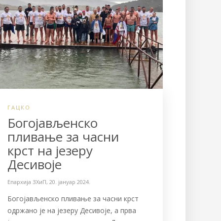
ГАЦКО
Богојављенско
пливање за часни
крст на језеру
Десивоје
Епархија ЗХиП
,
20. јануар 2024.
Богојављенско пливање за часни крст
одржано је на језеру Десивоје, а прва