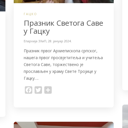
ГАЦКО
Празник Светога Саве
у Гацку
Епархија ЗХиП
,
28. јануар 2024.
Празник првог Архиепископа српског,
нашега првог просвјетитеља и учитеља
Светога Саве, торжествено је
прослављен у храму Свете Тројице у
Гацку….
F
T
S
a
w
h
c
i
a
e
t
r
b
t
e
o
e