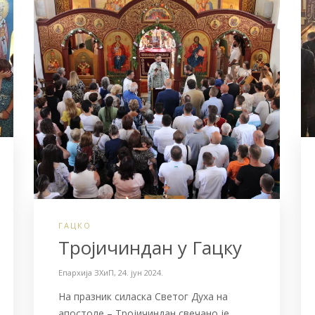
ГАЦКО
Тројичиндан у Гацку
Епархија ЗХиП
,
24. јун 2024.
На празник силаска Светог Духа на
апостоле – Тројичиндан свечано је