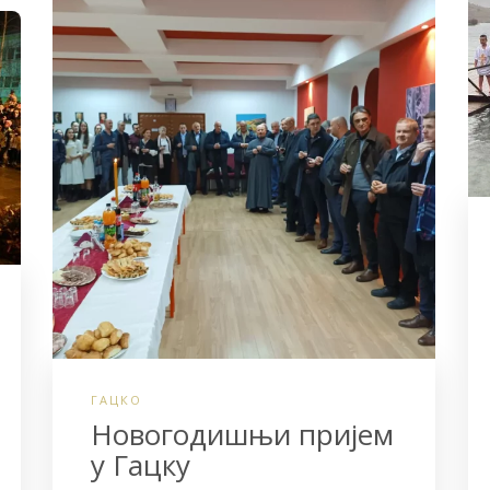
o
r
k
ГАЦКО
Новогодишњи пријем
у Гацку