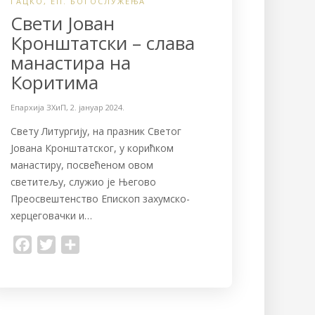
ГАЦКО
,
ЕП. БОГОСЛУЖЕЊА
Свети Јован
Кронштатски – слава
манастира на
Коритима
Епархија ЗХиП
,
2. јануар 2024.
Свету Литургију, на празник Светог
Јована Кронштатског, у корићком
манастиру, посвећеном oвом
светитељу, служио је Његово
Преосвештенство Епископ захумско-
херцеговачки и…
F
T
S
a
w
h
c
i
a
e
t
r