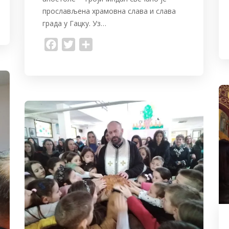
прослављена храмовна слава и слава
града у Гацку. Уз…
F
T
S
a
w
h
c
i
a
e
t
r
b
t
e
o
e
o
r
k