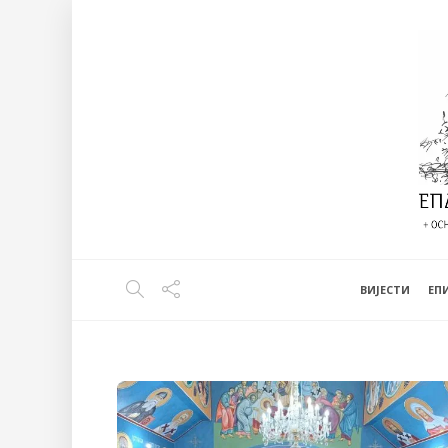
ВИЈЕСТИ
EП