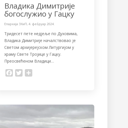
Владика Димитрије
богослужио у Гацку
Епархија ЗХиП
,
4. фебруар 2024.
Тридесет пете недјеље по Духовима,
Владика Димитрије началствовао је
Светом архијерејском Литургијом у
храму Свете Тројице у Гацку.
Преосвећеном Владици…
F
T
S
a
w
h
c
i
a
e
t
r
b
t
e
o
e
o
r
k