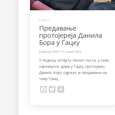
ГАЦКО
Предавање
протојереја Данила
Бора у Гацку
Епархија ЗХиП
,
15. април 2024.
У Недељу четврту Часног поста, у сали
парохијског дома у Гацку, протојереј
Данило Боро одржао је предавање на
тему “Овај…
F
T
S
a
w
h
c
i
a
e
t
r