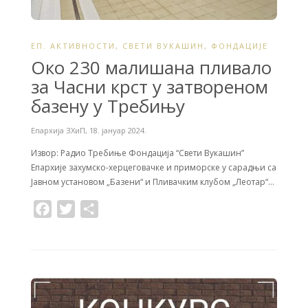
ЕП. АКТИВНОСТИ
,
СВЕТИ ВУКАШИН
,
ФОНДАЦИЈЕ
Око 230 малишана пливало
за Часни крст у затвореном
базену у Требињу
Епархија ЗХиП
,
18. јануар 2024.
Извор: Радио Требиње Фондација “Свети Вукашин”
Епархије захумско-херцеговачке и приморске у сарадњи са
Јавном установом „Базени“ и Пливачким клубом „Леотар“…
F
T
S
a
w
h
c
i
a
e
t
r
b
t
e
o
e