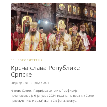
b
t
e
o
e
o
r
k
ЕП. БОГОСЛУЖЕЊА
Крсна слава Републике
Српске
Епархија ЗХиП
,
9. јануар 2024.
Његова Светост Патријарх српски г. Порфирије
началствовао је 9. јануара 2024. године, на празник Светог
првомученика и архиђакона Стефана, крсну…