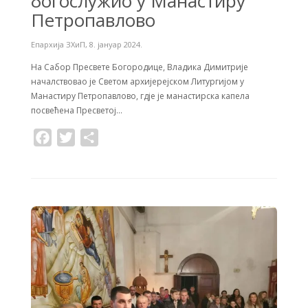
богослужио у Манастиру
Петропавлово
Епархија ЗХиП
,
8. јануар 2024.
На Сабор Пресвете Богородице, Владика Димитрије
началствовао је Светом архијерејском Литургијом у
Манастиру Петропавлово, гдје је манастирска капела
посвећена Пресветој…
F
T
S
a
w
h
c
i
a
e
t
r
b
t
e
o
e
o
r
k