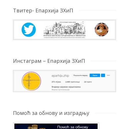
Твитер- Епархија ЗХиП
Инстаграм – Епархија ЗХиП
Помоћ за обнову и изградњу