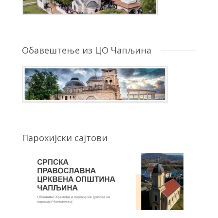
Обавештење из ЦО Чапљина
Парохијски сајтови