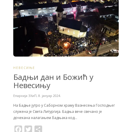
o
e
o
r
k
НЕВЕСИЊЕ
Бадњи дан и Божић у
Невесињу
Епархија ЗХиП
,
8. јануар 2024.
На Бадње јутро у Саборном храму Вазнесења Господњег
служена је Света Литургија. Бадњa вече свечано је
дочекана налагањем бадњака код…
F
T
S