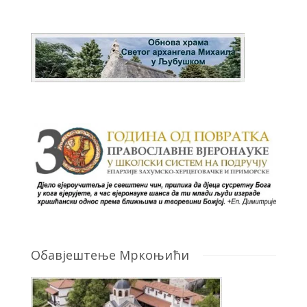
Обавјештење Мркоњићи