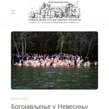
НЕВЕСИЊЕ
Богојављење у Невесињу