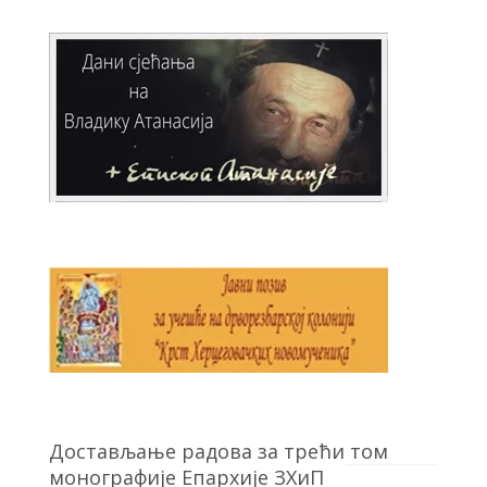
Достављање радова за трећи том
монографије Епархије ЗХиП