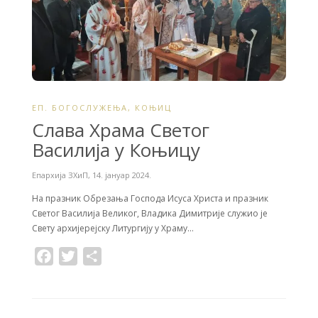
o
r
k
ЕП. БОГОСЛУЖЕЊА
,
КОЊИЦ
Слава Храма Светог
Василија у Коњицу
Епархија ЗХиП
,
14. јануар 2024.
На празник Обрезања Господа Исуса Христа и празник
Светог Василија Великог, Владика Димитрије служио је
Свету архијерејску Литургију у Храму…
F
T
S
a
w
h
c
i
a
e
t
r