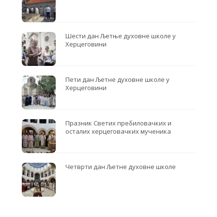
Шести дан Љетње духовне школе у
Херцеговини
Пети дан Љетне духовне школе у
Херцеговини
Празник Светих пребиловачких и
осталих херцеговачких мученика
Четврти дан Љетне духовне школе