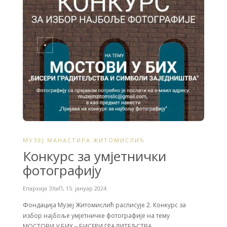
o
r
k
МУЗЕЈ МАНАСТИРА ЖИТОМИСЛИЋ
Конкурс за умјетнички
фотографију
Епархија ЗХиП
,
15. јануар 2024.
Фондација Музеј Житомислић расписује 2. Конкурс за
избор најбоље умјетничке фотографије на тему
МОСТОВИ У БИХ – БИСЕРИ ГРАДИТЕЉСТВА…