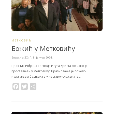
МЕТКОВИЋ
Божић у Метковићу
Епархија ЗХиП
,
8. јануар 2024.
Празник Рођења Господа Исуса Христа свечано је
прослављен у Метковићу. Празновање је почело
налагањем бадњака а у наставку служена је…
F
T
S
a
w
h
c
i
a
e
t
r
b
t
e