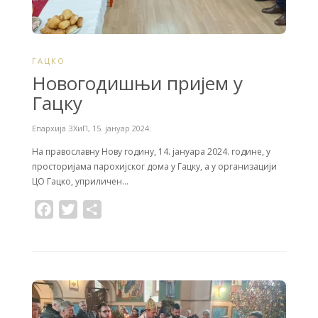
ГАЦКО
Новогодишњи пријем у
Гацку
Епархија ЗХиП
,
15. јануар 2024.
На православну Нову годину, 14. јануара 2024. године, у
просторијама парохијског дома у Гацку, а у организацији
ЦО Гацко, уприличен…
F
T
S
a
w
h
c
i
a
e
t
r
b
t
e
o
e