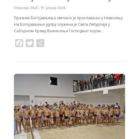
Епархија ЗХиП
,
19. јануар 2024.
Празник Богојављења свечано је прослављен у Невесињу.
На Богојављење ујутру служена је Света Литургија у
Саборном Храму Вазнесења Господњег којом…
F
T
S
a
w
h
c
i
a
e
t
r
b
t
e
o
e
o
r
k