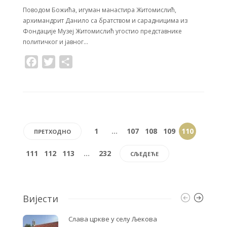
Поводом Божића, игуман манастира Житомислић,
архимандрит Данило са братством и сарадницима из
Фондације Музеј Житомислић угостио представнике
политичког и јавног…
F
T
S
a
w
h
c
i
a
e
t
r
b
t
e
o
e
1
…
107
108
109
110
ПРЕТХОДНО
o
r
111
k
112
113
…
232
СЉЕДЕЋЕ
Вијести
Слава цркве у селу Љекова