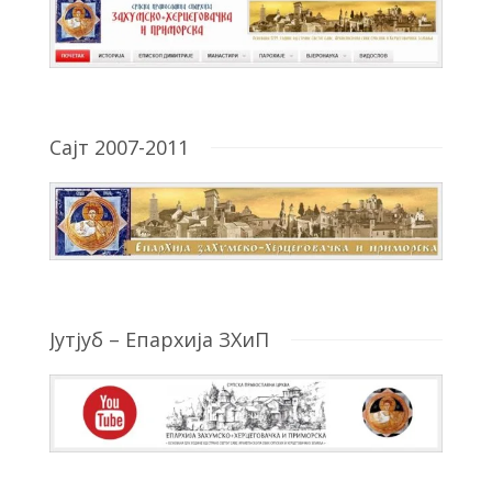
Сајт 2007-2011
Јутјуб – Епархија ЗХиП