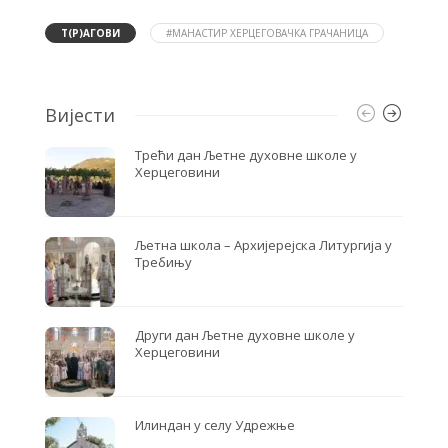
e
t
r
b
t
e
o
e
Т(Р)АГОВИ
#МАНАСТИР ХЕРЦЕГОВАЧКА ГРАЧАНИЦА
o
r
k
Вијести
Трећи дан Љетне духовне школе у
Херцеговини
Љетна школа – Архијерејска Литургија у
Требињу
Други дан Љетне духовне школе у
Херцеговини
Илиндан у селу Удрежње