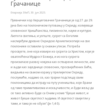
Грачанице
Епархија ЗХиП
,
30. јун 2025.
Пјевнички хор Херцеговачке Грачанице је од 27. до 29.
јуна био на поклоничком путовању у Охриду, колијевци
словенског Хришћанства, писмености, науке и културе.
Љепота светиња, и уопште, сусрет са богатим
наслијеђем древне Охридске Архиепископије на све
поклонике оставили су снажан утисак. Потреба
просвјете, оне која извире из сусрета са Христом, који је
оваплоћена Мудрост Божија, и из кога сусрета
произилазе развој човјека као остварене личности, али
и људи као заједнице словесних, просвијећених бића,
видљива на сваком кораку у прелијепом Охриду,
послужиће, надамо се, као трајни подстицај свим
поклоницима да истрају на путу учеништва, које брани
од таме примитивизма и искључивости, и буди жељу да
се тако активно буде са Оним у коме “бјеше живот, и
живот бјеше свјетлост људима. И свјетлост свијетли у
тами, и тама је не обузе”.(Јн 1,4-5).