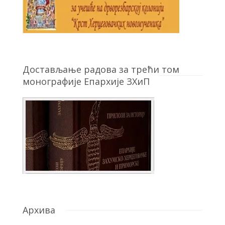
Достављање радова за трећи том
монографије Епархије ЗХиП
Архива