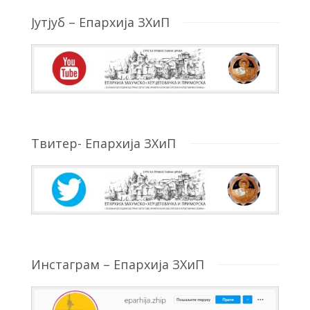
Јутјуб – Епархија ЗХиП
Твитер- Епархија ЗХиП
Инстаграм – Епархија ЗХиП