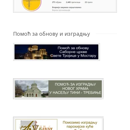
Помоћ за обнову и изградњу