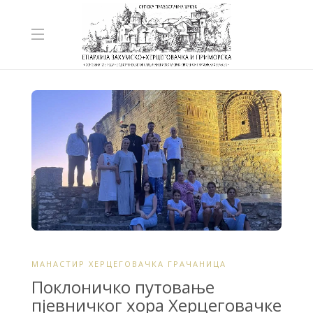
МАНАСТИР ХЕРЦЕГОВАЧКА ГРАЧАНИЦА
Поклоничко путовање
пјевничког хора Херцеговачке