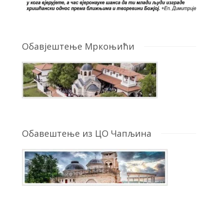
Обавјештење Мркоњићи
Обавештење из ЦО Чапљина