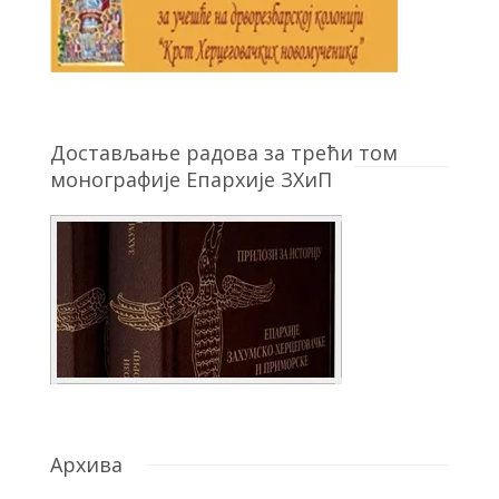
Достављање радова за трећи том
монографије Епархије ЗХиП
Архива