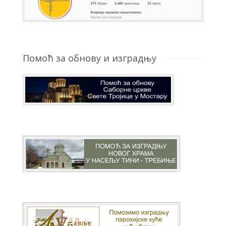
Помоћ за обнову и изградњу