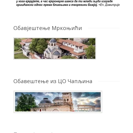
Обавјештење Мркоњићи
Обавештење из ЦО Чапљина