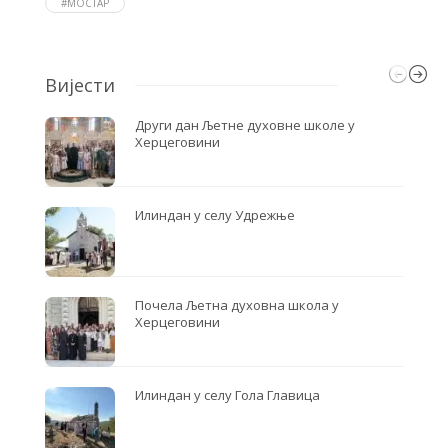
#МОСТАР
k
Вијести
Други дан Љетне духовне школе у
Херцеговини
Илиндан у селу Удрежње
Почела Љетна духовна школа у
Херцеговини
Илиндан у селу Гола Главица