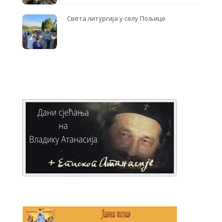
Света литургија у селу Пољице