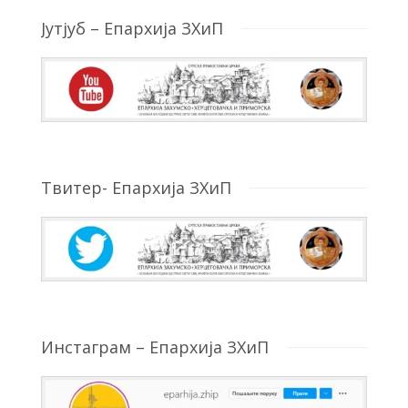
Јутјуб – Епархија ЗХиП
Твитер- Епархија ЗХиП
Инстаграм – Епархија ЗХиП