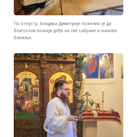
По отпусту, Владика Димитрије пожелио је да
благослов Божији дође на све сабране и њихове
ближње.