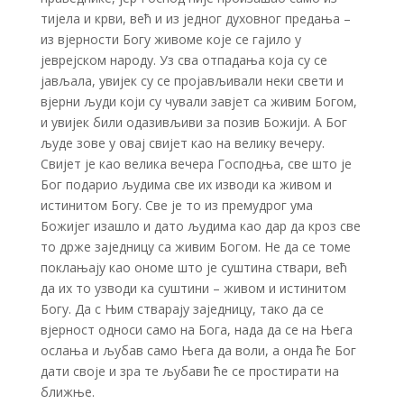
тијела и крви, већ и из једног духовног предања –
из вјерности Богу живоме које се гајило у
јеврејском народу. Уз сва отпадања која су се
јављала, увијек су се пројављивали неки свети и
вјерни људи који су чували завјет са живим Богом,
и увијек били одазивљиви за позив Божији. А Бог
људе зове у овај свијет као на велику вечеру.
Свијет је као велика вечера Господња, све што је
Бог подарио људима све их изводи ка живом и
истинитом Богу. Све је то из премудрог ума
Божијег изашло и дато људима као дар да кроз све
то држе заједницу са живим Богом. Не да се томе
поклањају као ономе што је суштина ствари, већ
да их то узводи ка суштини – живом и истинитом
Богу. Да с Њим стварају заједницу, тако да се
вјерност односи само на Бога, нада да се на Њега
ослања и љубав само Њега да воли, а онда ће Бог
дати своје и зра те љубави ће се простирати на
ближње.