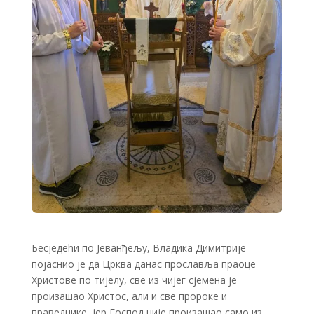
Бесједећи по Јеванђељу, Владика Димитрије
појаснио је да Црква данас прославља праоце
Христове по тијелу, све из чијег сјемена је
произашао Христос, али и све пророке и
праведнике, јер Господ није произашао само из