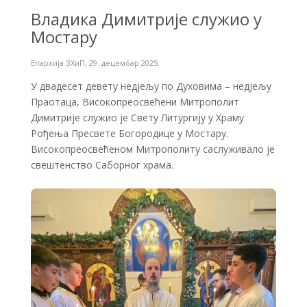
Владика Димитрије служио у
Мостару
Епархија ЗХиП
,
29. децембар 2025.
У двадесет девету недјељу по Духовима – недјељу
Праотаца, Високопреосвећени Митрополит
Димитрије служио је Свету Литургију у Храму
Рођења Пресвете Богородице у Мостару.
Високопреосвећеном Митрополиту саслуживало је
свештенство Саборног храма.