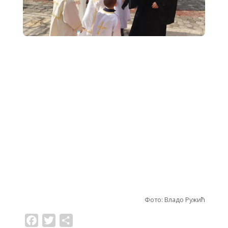
Фото: Владо Ружић
F
T
S
a
w
h