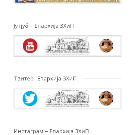
Јутјуб – Епархија ЗХиП
Твитер- Епархија ЗХиП
Инстаграм – Епархија ЗХиП