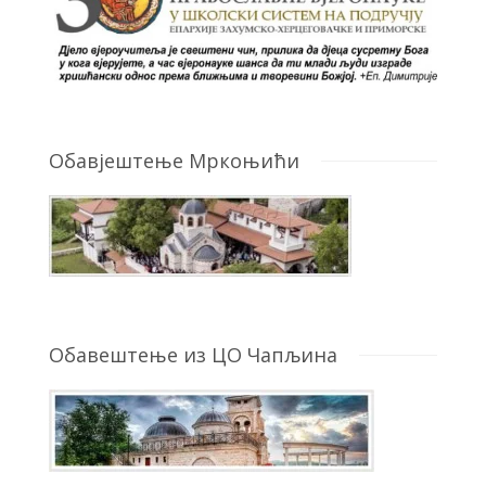
Обавјештење Мркоњићи
Обавештење из ЦО Чапљина