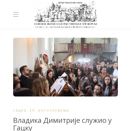
ГАЦКО
,
ЕП. БОГОСЛУЖЕЊА
Владика Димитрије служио у
Гацку