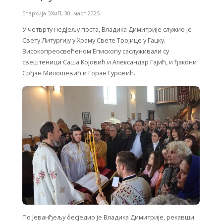
Епархија ЗХиП
,
30. март 2025.
У четврту недјељу поста, Владика Димитрије служио је
Свету Литургију у Храму Свете Тројице у Гацку.
Високопреосвећеном Епископу саслуживали су
свештеници Саша Којовић и Александар Гајић, и ђакони
Срђан Милошевић и Горан Гуровић.
По Јеванђељу бесједио је Владика Димитрије, рекавши