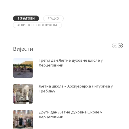
c
i
a
e
t
r
b
t
e
o
e
Т(Р)АГОВИ
#ГАЦКО
o
r
#ЕПИСКОП БОГОСЛУЖЕЊА
k
Вијести
Трећи дан Љетне духовне школе у
Херцеговини
Љетна школа – Архијерејска Литургија у
Требињу
Други дан Љетне духовне школе у
Херцеговини