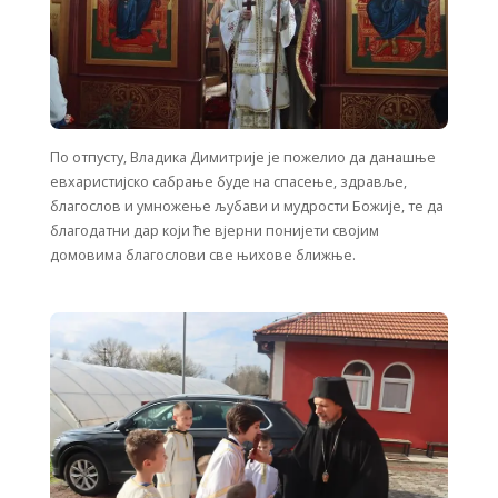
По отпусту, Владика Димитрије је пожелио да данашње
евхаристијско сабрање буде на спасење, здравље,
благослов и умножење љубави и мудрости Божије, те да
благодатни дар који ће вјерни понијети својим
домовима благослови све њихове ближње.