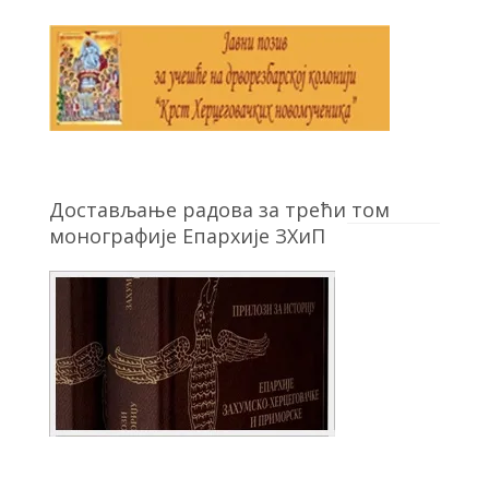
Достављање радова за трећи том
монографије Епархије ЗХиП