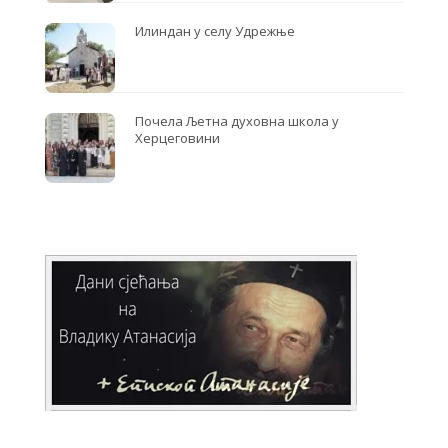
Илиндан у селу Удрежње
Почела Љетна духовна школа у
Херцеговини