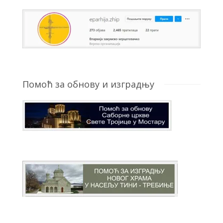
Помоћ за обнову и изградњу