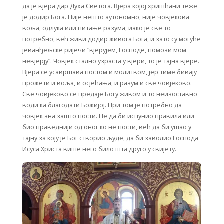
да је вјера дар Духа Светога. Вјера којој хришћани теже
је додир Бога. Није нешто аутономно, није човјекова
воља, одлука или питање разума, иако је све то
потребно, већ живи додир живога Бога, и зато су могуће
јеванђељске ријечи “вјерујем, Господе, помози мом
невјерју”. Човјек стално узраста у вјери, то је тајна вјере.
Вјера се усавршава постом и молитвом, јер тиме бивају
прожети и воља, и осјећања, и разум и све човјеково.
Све човјеково се предаје Богу живом и то неизоставно
води ка благодати Божијој. При том је потребно да
човјек зна зашто пости. Не да би испунио правила или
био праведнији од оног ко не пости, већ да би ушао у
тајну за коју је Бог створио људе, да би заволио Господа
Исуса Христа више него било шта друго у свијету.