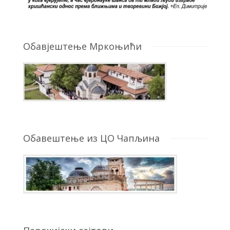
Обавјештење Мркоњићи
Обавештење из ЦО Чапљина