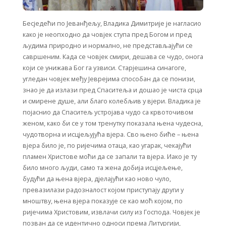
Бесједећи по Јеванђељу, Владика Димитрије је нагласио
како је неопходно да човјек ступа пред Богом и пред
људима природно и нормално, не представљајући се
савршеним. Кадa се човјек смири, дешава се чудо, онога
који се унижава Бог га узвиси. Старјешина синагоге,
угледан човјек међу Јеврејима способан да се понизи,
знао је да излази пред Спаситеља и дошао је чиста срца
и смирене душе, али благо колебљив у вјери. Владика је
појаснио да Спаситељ устројава чудо са крвоточивом
женом, како би се у том тренутку показала њена чудесна,
чудотворна и исцјељујућа вјера. Сво њено биће – њена
вјера било је, по ријечима отаца, као угарак, чекајући
пламен Христове моћи да се запали та вјера. Иако је ту
било много људи, само та жена добија исцјељење,
будући да њена вјера, дјелајући као ново чуло,
превазилази радозналост којом приступају други у
мноштву, њена вјера показује се као моћ којом, по
ријечима Христовим, извлачи силу из Господа. Човјек је
позван да се идентично односи према Литургији,