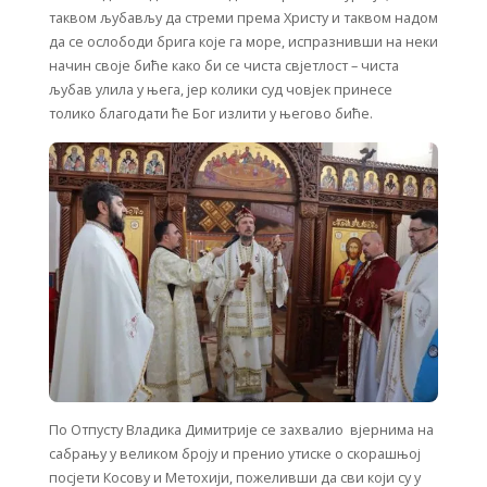
таквом љубављу да стреми према Христу и таквом надом
да се ослободи брига које га море, испразнивши на неки
начин своје биће како би се чиста свјетлост – чиста
љубав улила у њега, јер колики суд човјек принесе
толико благодати ће Бог излити у његово биће.
По Отпусту Владика Димитрије се захвалио вјернима на
сабрању у великом броју и пренио утиске о скорашњој
посјети Косову и Метохији, пожеливши да сви који су у