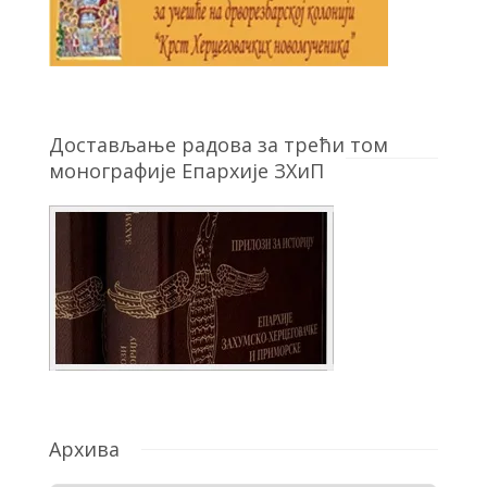
Достављање радова за трећи том
монографије Епархије ЗХиП
Архива