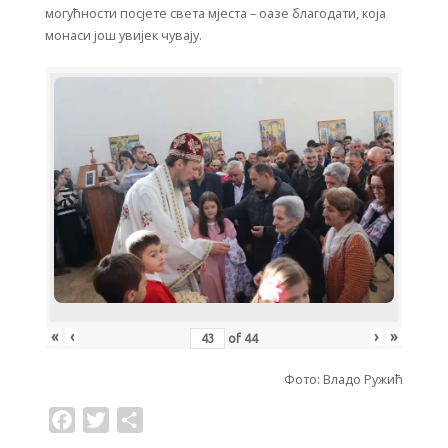
могућности посјете света мјеста – оазе благодати, која
монаси још увијек чувају.
«
‹
›
»
of
44
Фото: Владо Ружић
F
T
S
a
w
h