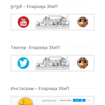
Јутјуб – Епархија ЗХиП
Твитер- Епархија ЗХиП
Инстаграм – Епархија ЗХиП