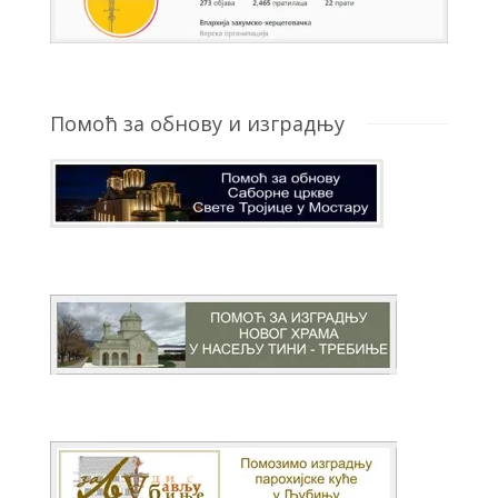
Помоћ за обнову и изградњу