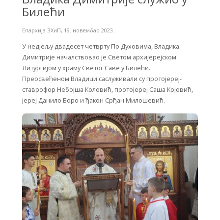
Билећи
Епархија ЗХиП
,
19. новембар 2023.
У недјељу двадесет четврту По Духовима, Владика
Димитрије началствовао је Светом архијерејском
Литургијом у храму Светог Саве у Билећи.
Преосвећеном Владици саслуживали су протојереј-
ставрофор Небојша Коловић, протојереј Саша Којовић,
јереј Данило Боро и ђакон Срђан Милошевић.