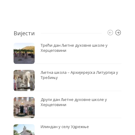
c
i
a
e
t
r
b
t
e
o
e
o
r
k
Вијести
Трећи дан Љетне духовне школе у
Херцеговини
Љетна школа – Архијерејска Литургија у
Требињу
Други дан Љетне духовне школе у
Херцеговини
Илиндан у селу Удрежње