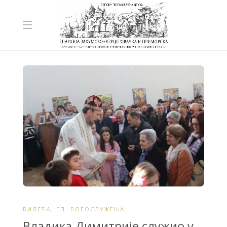
БИЛЕЋА
,
ЕП. БОГОСЛУЖЕЊА
Владика Димитрије служио у