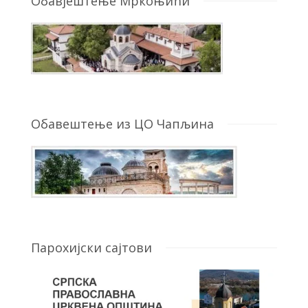
Обавјештење Мркоњићи
Обавештење из ЦО Чапљина
Парохијски сајтови