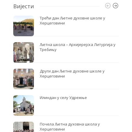
Вијести
Трећи дан Љетне духовне школе у
Херцеговини
Љетна школа – Архијерејска Литургија у
Требињу
Други дан Љетне духовне школе у
Херцеговини
Илиндан у селу Удрежње
Почела Љетна духовна школа у
Херцеговини