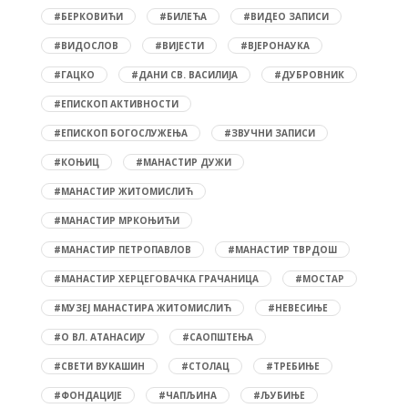
#БЕРКОВИЋИ
#БИЛЕЋА
#ВИДЕО ЗАПИСИ
#ВИДОСЛОВ
#ВИЈЕСТИ
#ВЈЕРОНАУКА
#ГАЦКО
#ДАНИ СВ. ВАСИЛИЈА
#ДУБРОВНИК
#ЕПИСКОП АКТИВНОСТИ
#ЕПИСКОП БОГОСЛУЖЕЊА
#ЗВУЧНИ ЗАПИСИ
#КОЊИЦ
#МАНАСТИР ДУЖИ
#МАНАСТИР ЖИТОМИСЛИЋ
#МАНАСТИР МРКОЊИЋИ
#МАНАСТИР ПЕТРОПАВЛОВ
#МАНАСТИР ТВРДОШ
#МАНАСТИР ХЕРЦЕГОВАЧКА ГРАЧАНИЦА
#МОСТАР
#МУЗЕЈ МАНАСТИРА ЖИТОМИСЛИЋ
#НЕВЕСИЊЕ
#О ВЛ. АТАНАСИЈУ
#САОПШТЕЊА
#СВЕТИ ВУКАШИН
#СТОЛАЦ
#ТРЕБИЊЕ
#ФОНДАЦИЈЕ
#ЧАПЉИНА
#ЉУБИЊЕ