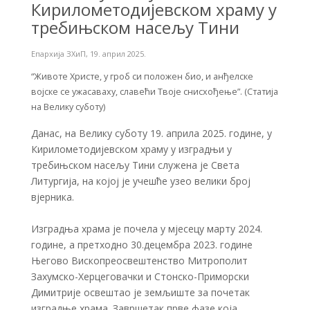
Кирилометодијевском храму у
требињском насељу Тини
Епархија ЗХиП
,
19. април 2025.
“Животе Христе, у гроб си положен био, и анђелске
војске се ужасаваху, славећи Твоје снисхођење”. (Статија
на Велику суботу)
Данас, на Велику суботу 19. априла 2025. године, у
Кирилометодијевском храму у изградњи у
требињском насељу Тини служена је Света
Литургија, на којој је учешће узео велики број
вјерника.
Изградња храма је почела у мјесецу марту 2024.
године, а претходно 30.децембра 2023. године
Његово Вископреосвештенство Митрополит
Захумско-Херцеговачки и Стонско-Приморски
Димитрије освештао је земљиште за почетак
изградње храма. Завршетак прве фазе која