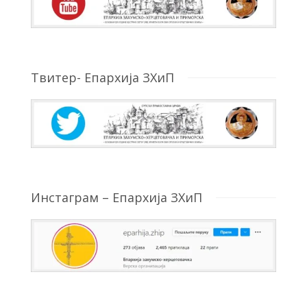
Твитер- Епархија ЗХиП
Инстаграм – Епархија ЗХиП