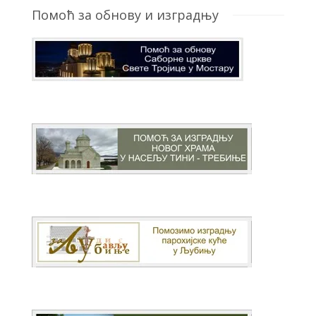
Помоћ за обнову и изградњу