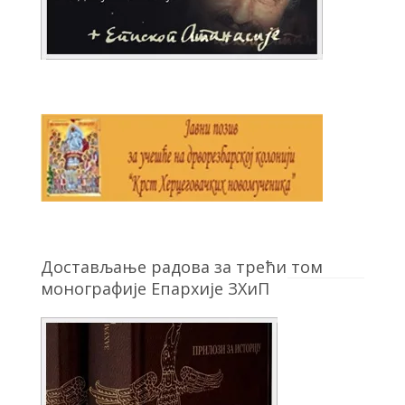
Достављање радова за трећи том
монографије Епархије ЗХиП