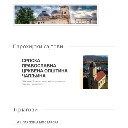
Парохијски сајтови
T(р)агови
#1. ПАРОХИЈА МОСТАРСКА