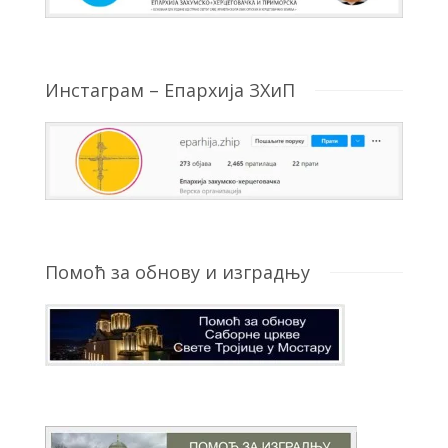
Инстаграм – Епархија ЗХиП
Помоћ за обнову и изградњу