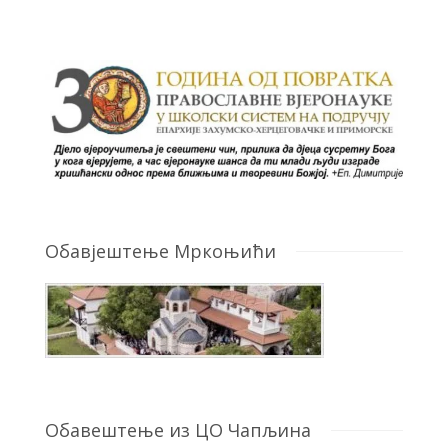
Обавјештење Мркоњићи
Обавештење из ЦО Чапљина