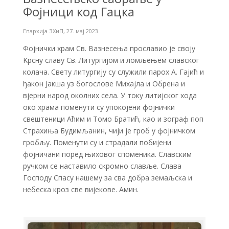
Фојници код Гацка
Епархија ЗХиП
,
27. мај 2023.
Фојнички храм Св. Вазнесења прославио је своју
Kрсну славу Св. Литургијом и ломљењем славског
колача. Свету литургију су служили парох А. Гајић и
ђакон Јакша уз богослове Михајла и Обрена и
вјерни народ околних села. У току литијског хода
око храма поменути су упокојени фојнички
свештеници Аћим и Томо Братић, као и зограф поп
Страхиња Будимљанин, чији је гроб у фојничком
гробљу. Поменути су и страдали побијени
фојничани поред њиховог споменика. Славским
ручком се наставило скромно славље. Слава
Господу Спасу нашему за сва добра земаљска и
небеска кроз све вијекове. Амин.