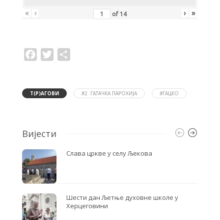
«
‹
›
»
of
14
F
T
S
a
w
h
c
i
a
e
t
r
b
t
e
o
e
Т(Р)АГОВИ
#2. ГАТАЧКА ПАРОХИЈА
#ГАЦКО
o
r
k
Вијести
Слава цркве у селу Љекова
Шести дан Љетње духовне школе у
Херцеговини