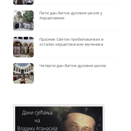
Пети дан Љетне духовне школе у
Херцеговини
Празник Светих пребиловачких и
осталих херцеговачких мученика
Четврти дан Љетне духовне школе