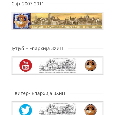
Сајт 2007-2011
Јутјуб – Епархија ЗХиП
Твитер- Епархија ЗХиП