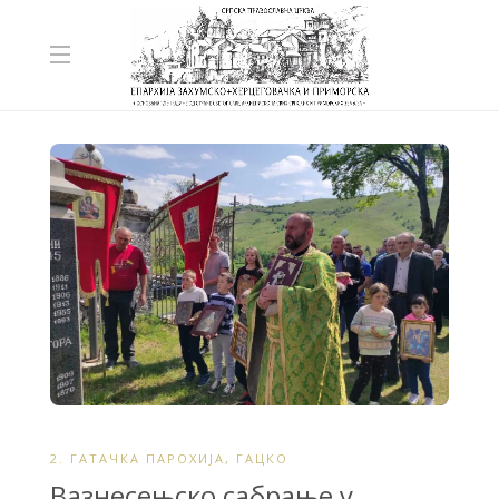
2. ГАТАЧКА ПАРОХИЈА
,
ГАЦКО
Вазнесењско сабрање у