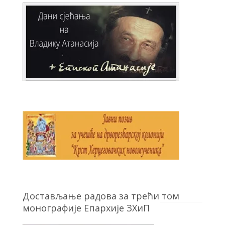
Достављање радова за трећи том
монографије Епархије ЗХиП