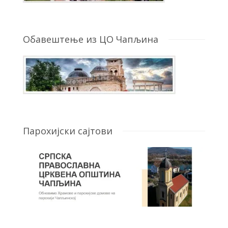
Обавештење из ЦО Чапљина
Парохијски сајтови