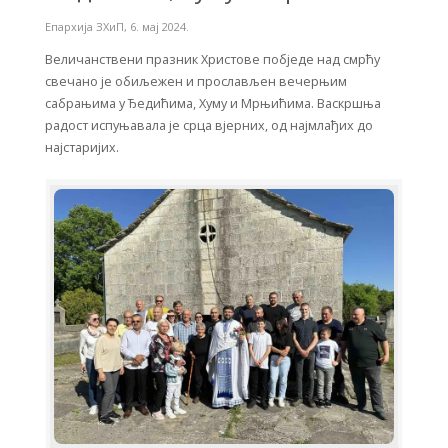
Епархија ЗХиП
,
6. мај 2024.
Величанствени празник Христове побједе над смрћу
свечано је обиљежен и прослављен вечерњим
сабрањима у Ђедићима, Хуму и Мрњићима. Васкршња
радост испуњавала је срца вјерних, од најмлађих до
најстаријих.