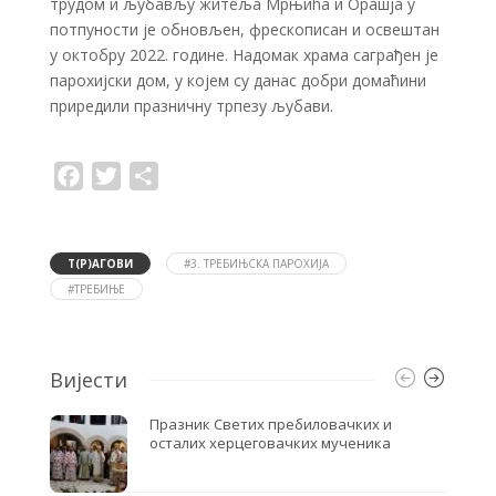
трудом и љубављу житеља Мрњића и Орашја у
потпуности је обновљен, фрескописан и освештан
у октобру 2022. године. Надомак храма саграђен је
парохијски дом, у којем су данас добри домаћини
приредили празничну трпезу љубави.
F
T
S
a
w
h
c
i
a
e
t
r
b
t
e
o
e
Т(Р)АГОВИ
#3. ТРЕБИЊСКА ПАРОХИЈА
o
r
#ТРЕБИЊЕ
k
Вијести
Празник Светих пребиловачких и
осталих херцеговачких мученика