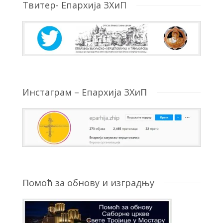
Твитер- Епархија ЗХиП
Инстаграм – Епархија ЗХиП
Помоћ за обнову и изградњу