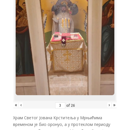
«
‹
›
»
of
26
Храм Светог Јована Крститеља у Мрњићима
временом је био оронуо, а у протеклом периоду