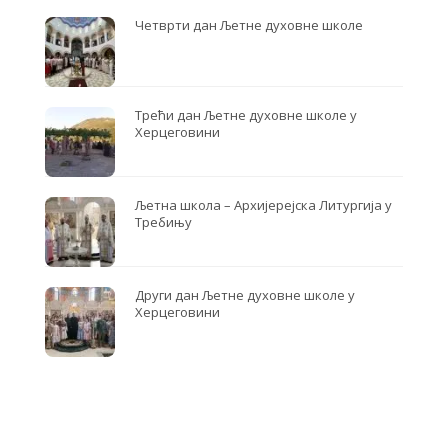
Четврти дан Љетне духовне школе
Трећи дан Љетне духовне школе у
Херцеговини
Љетна школа – Архијерејска Литургија у
Требињу
Други дан Љетне духовне школе у
Херцеговини