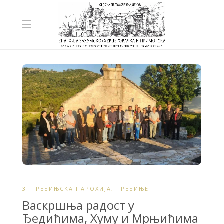
3. ТРЕБИЊСКА ПАРОХИЈА
,
ТРЕБИЊЕ
Васкршња радост у
Ђедићима, Хуму и Мрњићима