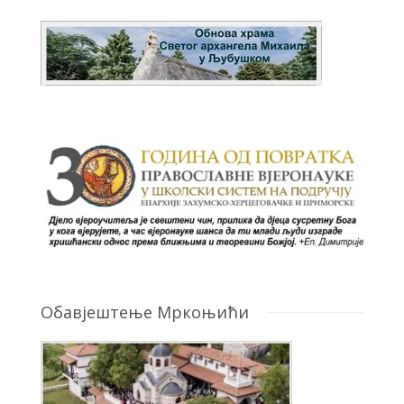
Обавјештење Мркоњићи