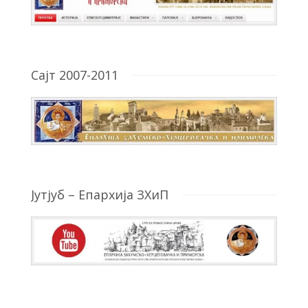
Сајт 2007-2011
Јутјуб – Епархија ЗХиП