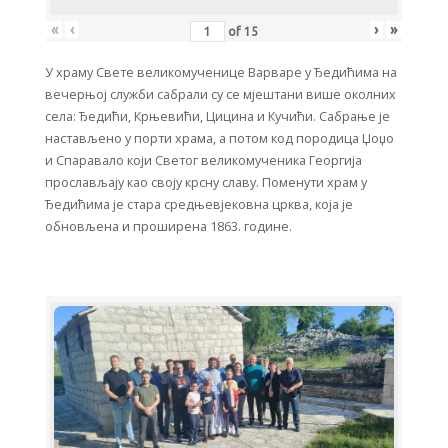
«
‹
›
»
of
15
У храму Свете великомученице Варваре у Ђедићима на
вечерњој служби сабрали су се мјештани више околних
села: Ђедићи, Крњевићи, Цицина и Кучићи. Сабрање је
настављено у порти храма, а потом код породица Џоџо
и Спаравало који Светог великомученика Георгија
прослављају као своју крсну славу. Поменути храм у
Ђедићима је стара средњевјековна црква, која је
обновљена и проширена 1863. године.