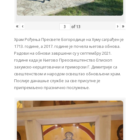
«
‹
›
»
of
13
Храм Рођења Пресвете Богородице на Хуму саграђен је
1713. године, а 2017. године је почела његова обнова.
Радови на обнови завршени су у септембру 2021.
године када је Његово Преосвештенство Епископ
захумско-херцеговачки и приморски Г. Димитрије са
свештенством и народом освештао обновљени храм.
Послије данашње службе за све присутне је
припремљено празнично послужење.