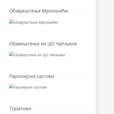
Обавјештење Мркоњићи
Обавештење из ЦО Чапљина
Парохијски сајтови
T(р)агови