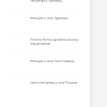
Литургија у Требињу
Илиндан у селу Удрежње
Почела Љетна духовна школа у
Херцеговини
Илиндан у селу Гола Главица
Света литургија у селу Пољице