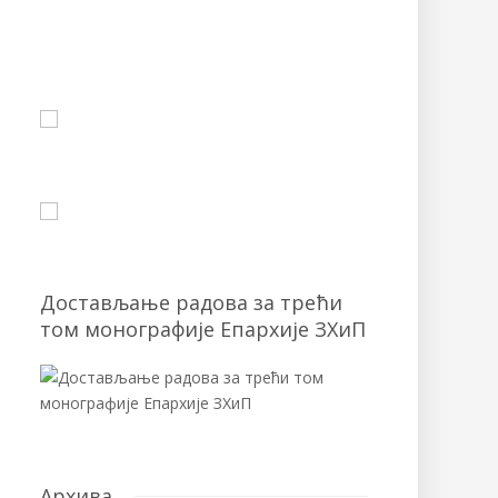
Достављање радова за трећи
том монографије Епархије ЗХиП
Архива