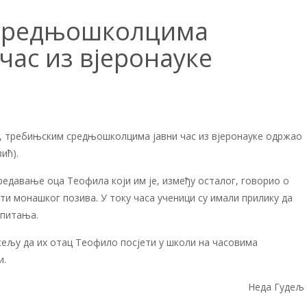
средњошколцима
час из вјеронауке
, требињским средњошколцима јавни час из вјеронауке одржао
ић).
едавање оца Теофила који им је, између осталог, говорио о
ти монашког позива. У току часа ученици су имали прилику да
 питања.
 жељу да их отац Теофило посјети у школи на часовима
и.
Неда Гудељ