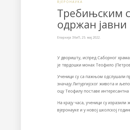
ВЈЕРОНАУКА
Требињским 
одржан јавни 
Епархија ЗХиП
,
25. мај 2022.
У дворишту, испред Саборног храма
је тврдошки монах Теофило (Петров
Ученици су са пажњом одслушали пр
значају Литургијског живота и љепо
оцу Теофилу поставе интересантна
На крају часа, ученици су изразили
вјеронауке и у новој школској годин