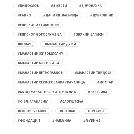
#ВИДОСЛОВ
#ВИЈЕСТИ
#ВЈЕРОНАУКА
#ГАЦКО
#ДАНИ СВ. ВАСИЛИЈА
#ДУБРОВНИК
#ЕПИСКОП АКТИВНОСТИ
#ЕПИСКОП БОГОСЛУЖЕЊА
#ЗВУЧНИ ЗАПИСИ
#КОЊИЦ
#МАНАСТИР ДУЖИ
#МАНАСТИР ЖИТОМИСЛИЋ
#МАНАСТИР МРКОЊИЋИ
#МАНАСТИР ПЕТРОПАВЛОВ
#МАНАСТИР ТВРДОШ
#МАНАСТИР ХЕРЦЕГОВАЧКА ГРАЧАНИЦА
#МОСТАР
#МУЗЕЈ МАНАСТИРА ЖИТОМИСЛИЋ
#НЕВЕСИЊЕ
#О ВЛ. АТАНАСИЈУ
#САОПШТЕЊА
#СВЕТИ ВУКАШИН
#СТОЛАЦ
#ТРЕБИЊЕ
#ФОНДАЦИЈЕ
#ЧАПЉИНА
#ЉУБИЊЕ