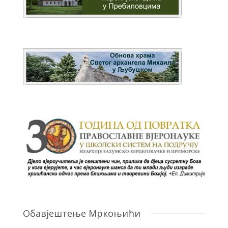
Обавјештење Мркоњићи