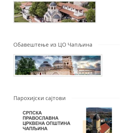
Обавештење из ЦО Чапљина
Парохијски сајтови