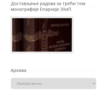
Достављање радова за трећи том
монографије Епархије ЗХиП
Архива