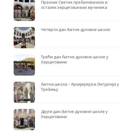
Празник Светих пребиловачких и
осталих херцеговачких мученика
Четврти дан Љетне духовне школе
Трећи дан Љетне духовне школе у
Херцеговини
Љетна школа – Архијерејска Литургија у
Требињу
Други дан Љетне духовне школе у
Херцеговини