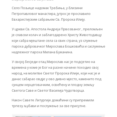
Село Пољице надомак Требиња, у близини
Петропавловог манастира, јутрос је прославило
Евхаристијским сабрањем Св. Пророка Илију.
У цркви Св. Апостола Андреја Првозваног , преломљен
је славски колач и заблагодарено Христу Животодавцу
који сабра мјештане села са свих страна, уз служење
пароха дубровачког Мирослава Бошковића и саслужење
надлежног пароха Милана Бужанина.
У својој бесједи отац Мирослав нас је подсјетио на
времена у коме је Бог на разне начине походио свој
народ, на молитве Светог Пророка Илије, који нас је и
данас сабарао овдје у ово дивно мјесто, каменито под
сунцем херцеговачким, освећену и плодну земљу
Светога Саве и Светог Василија Чудотворца.
Након Савете Литургије домаћини су припремили
трпезу љубави и послужење за све присутне.