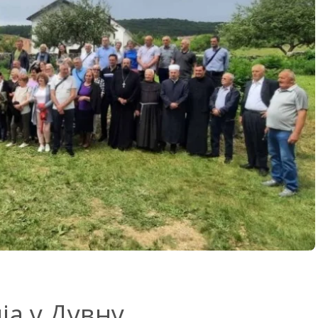
ја у Дувну