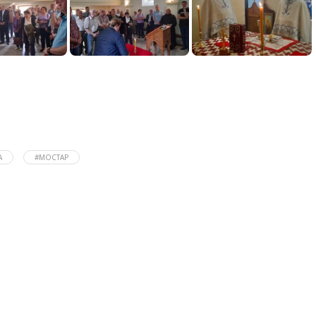
А
#МОСТАР