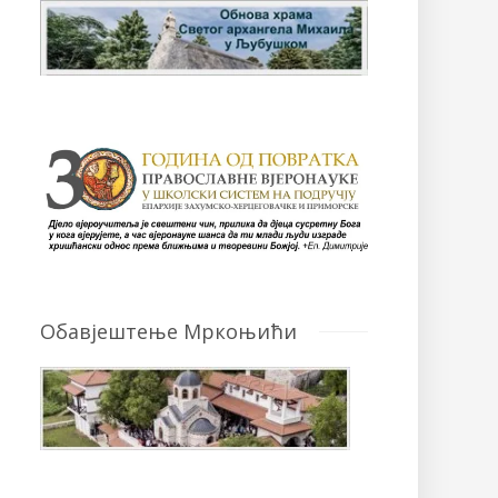
Обавјештење Мркоњићи