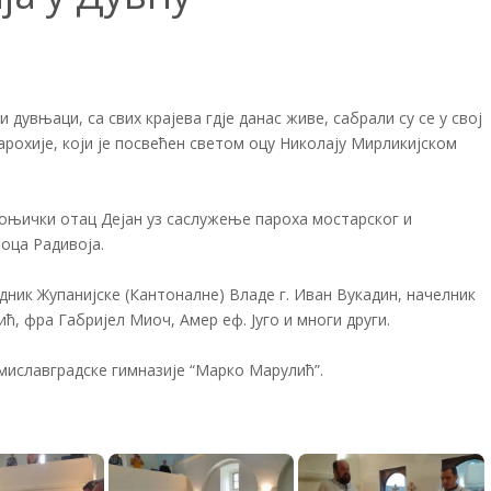
ни дувњаци, са свих крајева гдје данас живе, сабрали су се у свој
арохије, који је посвећен светом оцу Николају Мирликијском
коњички отац Дејан уз саслужење пароха мостарског и
 оца Радивоја.
едник Жупанијске (Кантоналне) Владе г. Иван Вукадин, начелник
ћ, фра Габријел Миоч, Амер еф. Југо и многи други.
омиславградске гимназије “Марко Марулић”.