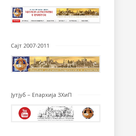
Сајт 2007-2011
Јутјуб – Епархија ЗХиП