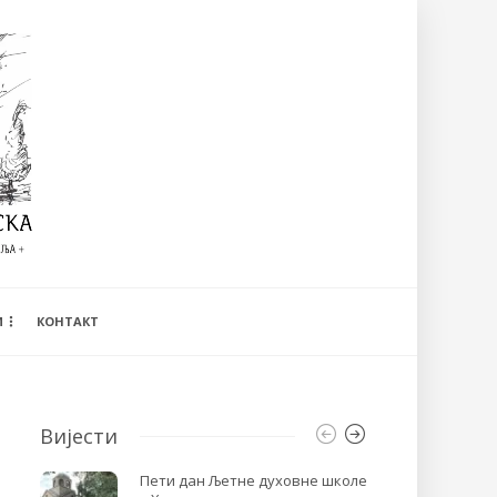
И
КОНТАКТ
Вијести
Пети дан Љетне духовне школе