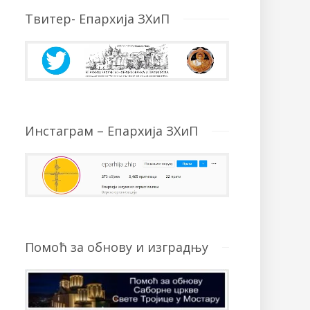
Твитер- Епархија ЗХиП
Инстаграм – Епархија ЗХиП
Помоћ за обнову и изградњу