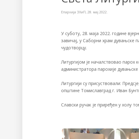
Епархија ЗХиП
,
28. мај 2022.
У суботу, 28. маја 2022. године вјер
завичај, у Саборни храм дувањске п
чудотворцу.
Литургијом је началствовао парох 
администратора парохије дувањске
Литургији су присуствовали: Предсј
општине Томиславград г. Иван Бунти
Славски ручак је приређен у холу т