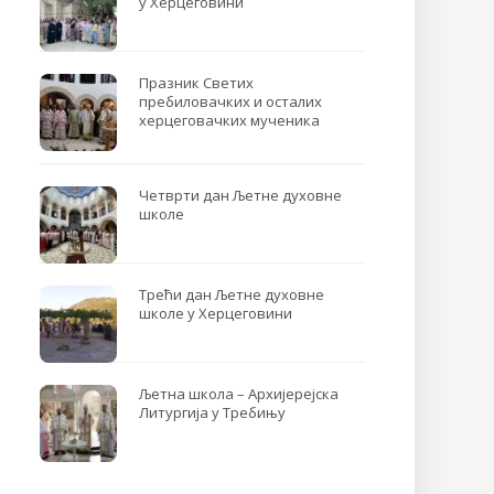
у Херцеговини
Празник Светих
пребиловачких и осталих
херцеговачких мученика
Четврти дан Љетне духовне
школе
Трећи дан Љетне духовне
школе у Херцеговини
Љетна школа – Архијерејска
Литургија у Требињу