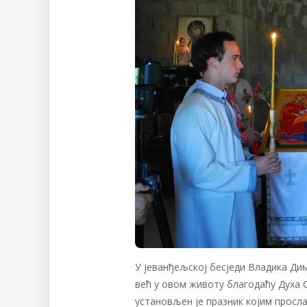
У јеванђељској бесједи Владика Дим
већ у овом животу благодаћу Духа
установљен је празник којим просла