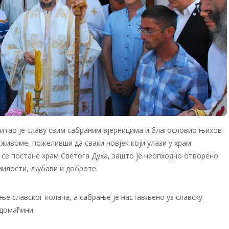
итао је славу свим сабраним вјерницима и благословио њихов
 живоме, пожеливши да сваки човјек који улази у храм
 се постане храм Светога Духа, зашто је неопходно отворено
милости, љубави и доброте.
ње славског колача, а сабрање је настављено уз славску
 домаћини.