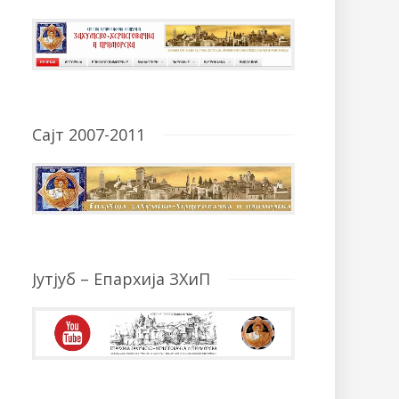
Сајт 2007-2011
Јутјуб – Епархија ЗХиП