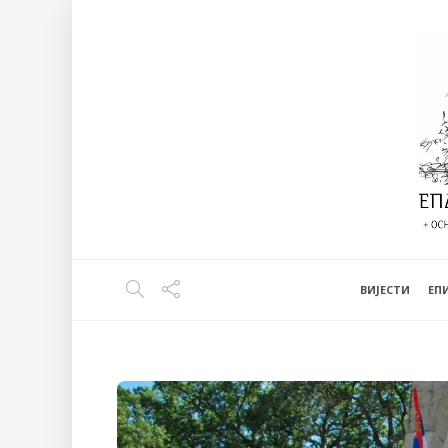
ВИЈЕСТИ
EП