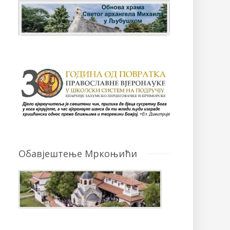
Обавјештење Мркоњићи