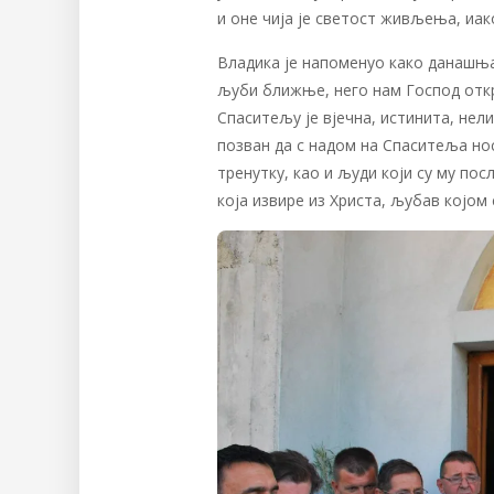
и оне чија је светост живљења, иак
Владика је напоменуо како данашња
љуби ближње, него нам Господ откр
Спаситељу је вјечна, истинита, нел
позван да с надом на Спаситеља носи
тренутку, као и људи који су му пос
која извире из Христа, љубав којом