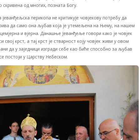
о скривена од многих, позната Богу.
 јеванђељска перикопа не критикује човјекову потребу да
ива да само она љубав која је утемељена на Њему, на нашем
ицемјерна и вјерна. Данашње Јеванђеље говори како је човјек
 свој крст, а тај крст је стварност коју човјек живи у овом
лани да у заједници изгради себе као биће способно за љубав
 се постоји у Царству Небеском.