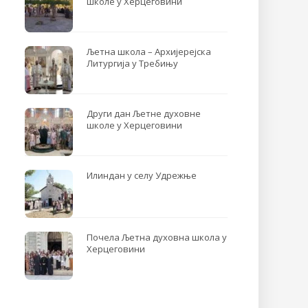
школе у Херцеговини
Љетна школа – Архијерејска
Литургија у Требињу
Други дан Љетне духовне
школе у Херцеговини
Илиндан у селу Удрежње
Почела Љетна духовна школа у
Херцеговини