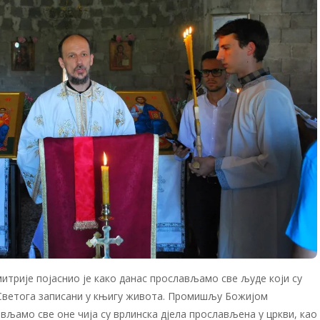
итрије појаснио је како данас прослављамо све људе који су
 Светога записани у књигу живота. Промишљу Божијом
вљамо све оне чија су врлинска дјела прослављена у цркви, као