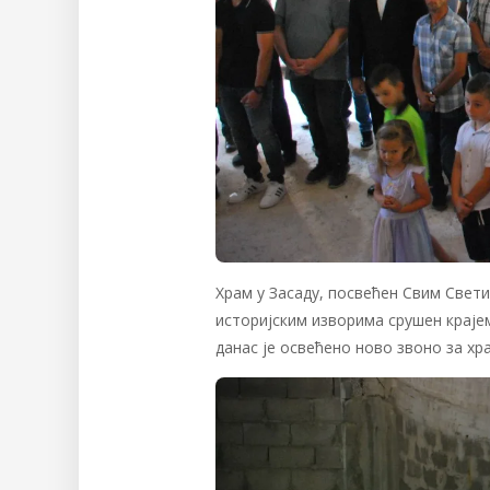
Храм у Засаду, посвећен Свим Свети
историјским изворима срушен крајем
данас је освећено ново звоно за хр