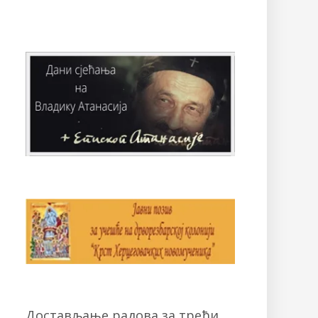
Достављање радова за трећи