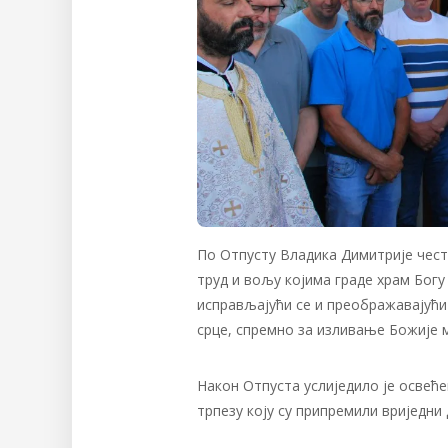
По Отпусту Владика Димитрије чест
труд и вољу којима граде храм Богу
исправљајући се и преображавајући
срце, спремно за изливање Божије 
Након Отпуста услиједило је освеће
трпезу коју су припремили вриједни