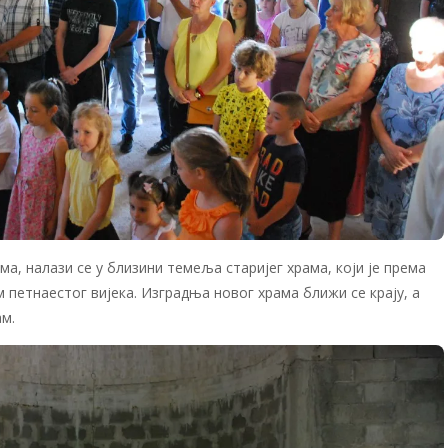
ма, налази се у близини темеља старијег храма, који је према
 петнаестог вијека. Изградња новог храма ближи се крају, а
ам.