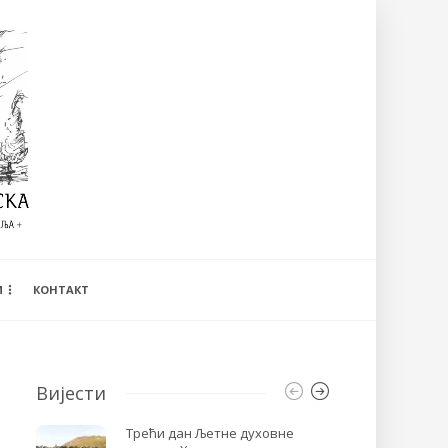
И
КОНТАКТ
Вијести
Трећи дан Љетне духовне