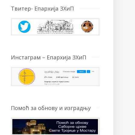
Твитер- Епархија ЗХиП
Инстаграм – Епархија ЗХиП
Помоћ за обнову и изградњу