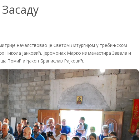
 Засаду
митрије началствовао је Светом Литургијом у требињском
ох Никола Јанковић, јеромонах Марко из манастира Завала и
ша Томић и ђакон Бранислав Рајковић.