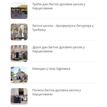
Трећи дан Љетне духовне школе у
Херцеговини
Љетна школа – Архијерејска Литургија у
Требињу
Други дан Љетне духовне школе у
Херцеговини
Илиндан у селу Удрежње
Почела Љетна духовна школа у
Херцеговини