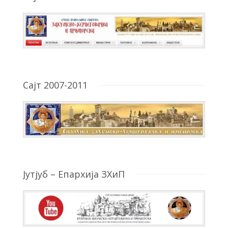
Сајт 2007-2011
Јутјуб – Епархија ЗХиП