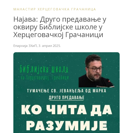
МАНАСТИР ХЕРЦЕГОВАЧКА ГРАЧАНИЦА
Најава: Друго предавање у
оквиру Библијске школе у
Херцеговачкој Грачаници
Епархија ЗХиП
,
3. април 2025.