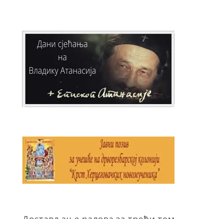
Достављање радова за трећи том