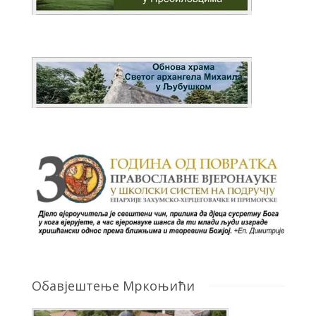
Обавјештење Мркоњићи