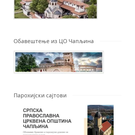
Обавештење из ЦО Чапљина
Парохијски сајтови