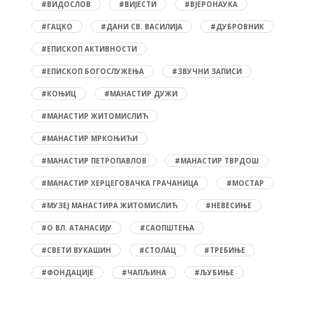
#ВИДОСЛОВ
#ВИЈЕСТИ
#ВЈЕРОНАУКА
#ГАЦКО
#ДАНИ СВ. ВАСИЛИЈА
#ДУБРОВНИК
#ЕПИСКОП АКТИВНОСТИ
#ЕПИСКОП БОГОСЛУЖЕЊА
#ЗВУЧНИ ЗАПИСИ
#КОЊИЦ
#МАНАСТИР ДУЖИ
#МАНАСТИР ЖИТОМИСЛИЋ
#МАНАСТИР МРКОЊИЋИ
#МАНАСТИР ПЕТРОПАВЛОВ
#МАНАСТИР ТВРДОШ
#МАНАСТИР ХЕРЦЕГОВАЧКА ГРАЧАНИЦА
#МОСТАР
#МУЗЕЈ МАНАСТИРА ЖИТОМИСЛИЋ
#НЕВЕСИЊЕ
#О ВЛ. АТАНАСИЈУ
#САОПШТЕЊА
#СВЕТИ ВУКАШИН
#СТОЛАЦ
#ТРЕБИЊЕ
#ФОНДАЦИЈЕ
#ЧАПЉИНА
#ЉУБИЊЕ