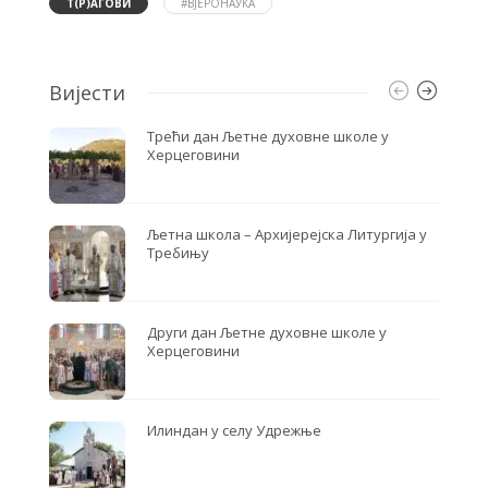
o
e
Т(Р)АГОВИ
#ВЈЕРОНАУКА
o
r
k
Вијести
Трећи дан Љетне духовне школе у
Херцеговини
Љетна школа – Архијерејска Литургија у
Требињу
Други дан Љетне духовне школе у
Херцеговини
Илиндан у селу Удрежње