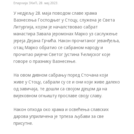
Епархија ЗХиП
,
28. мај 2023.
У недјељу 28. маја поводом славе храма
Вазнесења Господњег у Стоцу, служена је Света
Литургија, којом је началствовао сабрат
манастира Завала јеромонах Марко уз саслужење
јереја Дејана Грчића. Након прочитаног јеванђеља,
отац Марко обратио се сабраном народу и
прочитао ријечи Светог Јустина Ћелијског које
говоре о празнику Вазнесење.
На овом дивном сабрању поред Сточана који
живе у Стоцу, сабрали су се и они који живе далеко
од завичаја, те дошли са својом дјецом да на
вијековном огњишту прославе своју славу.
Након опхода око храма и освећења славских
дарова уприличена је трпеза љубави за све
присутне.