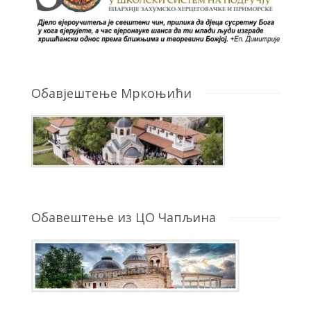
Обавјештење Мркоњићи
Обавештење из ЦО Чапљина