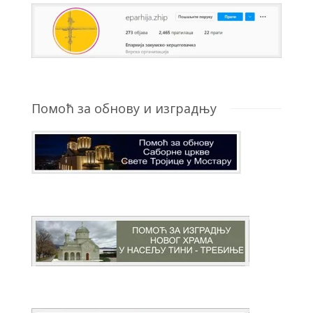
Помоћ за обнову и изградњу