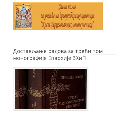
Достављање радова за трећи том
монографије Епархије ЗХиП