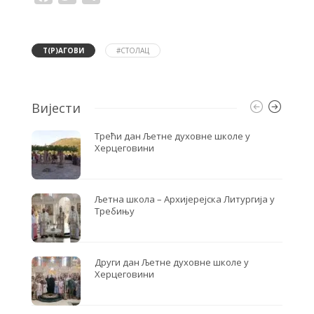
a
w
h
c
i
a
e
t
r
b
t
e
o
e
Т(Р)АГОВИ
#СТОЛАЦ
o
r
k
Вијести
Трећи дан Љетне духовне школе у
Херцеговини
Љетна школа – Архијерејска Литургија у
Требињу
Други дан Љетне духовне школе у
Херцеговини