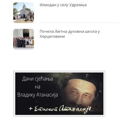
Илиндан у селу Удрежње
Почела Љетна духовна школа у
Херцеговини