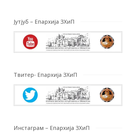
Јутјуб – Епархија ЗХиП
Твитер- Епархија ЗХиП
Инстаграм – Епархија ЗХиП