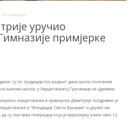
Н
,
ФОНДАЦИЈЕ
трије уручио
Гимназије примјерке
 данас су по традицији посљедњег дана школе положили
носи њихова школа, у Херцеговачкој Грачаници на Црквини.
ахумско-херцеговачки и приморски Димитрије поздравио је
херцеговачке и “Фондације Свети Вукашин” и уручио им
 да су они прва генерација која је вјеронауку учила свих 12