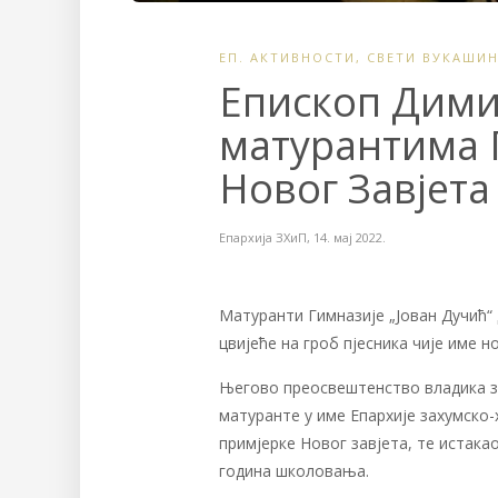
ЕП. АКТИВНОСТИ
,
СВЕТИ ВУКАШИ
Епископ Дими
матурантима 
Новог Завјета
Епархија ЗХиП
,
14. мај 2022.
Матуранти Гимназије „Јован Дучић“
цвијеће на гроб пјесника чије име 
Његово преосвештенство владика з
матуранте у име Епархије захумско-
примјерке Новог завјета, те истакао
година школовања.