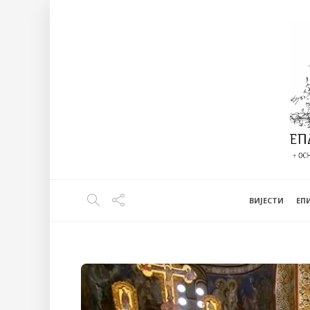
ВИЈЕСТИ
EП