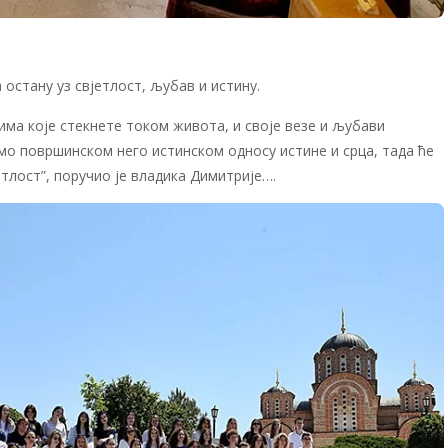
остану уз свјетлост, љубав и истину.
има које стекнете током живота, и своје везе и љубави
мо површинском него истинском односу истине и срца, тада ће
тлост”, поручио је владика Димитрије….