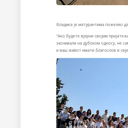
Владика је матурантима пожелио да 
“Ако будете вјерни својим пријатељ
заснивали на дубоком односу, не са
и ваш живот имати благослов и свје