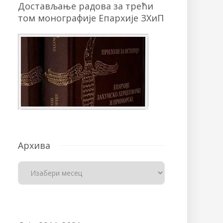
Достављање радова за трећи
том монографије Епархије ЗХиП
Архива