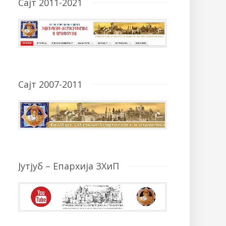
Сајт 2011-2021
Сајт 2007-2011
Јутјуб – Епархија ЗХиП