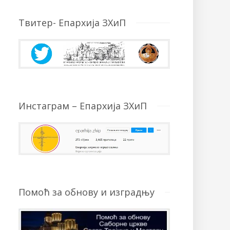
Твитер- Епархија ЗХиП
Инстаграм – Епархија ЗХиП
Помоћ за обнову и изградњу