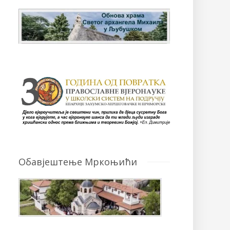
Обавјештење Мркоњићи