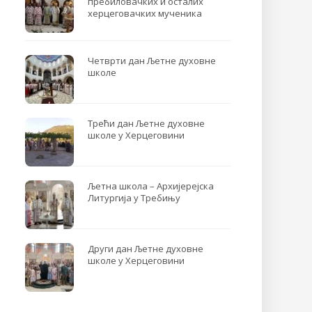
пребиловачких и осталих
херцеговачких мученика
Четврти дан Љетне духовне
школе
Трећи дан Љетне духовне
школе у Херцеговини
Љетна школа – Архијерејска
Литургија у Требињу
Други дан Љетне духовне
школе у Херцеговини