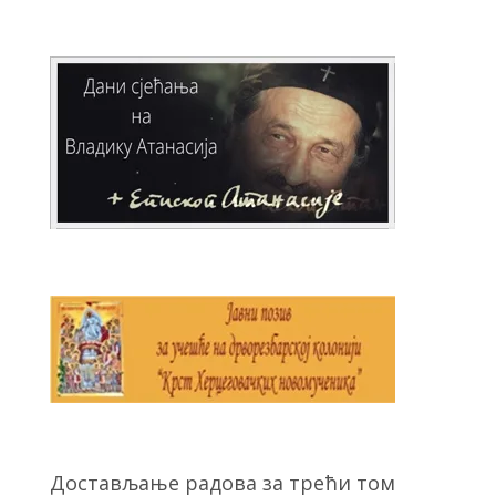
Достављање радова за трећи том