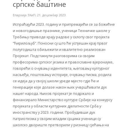
српске баштине
Епархија ЗХиП
,
21. децембар 2023.
Испраћајући 2023. годину и припремајићи се за божићне
и новогодишње празнике, ученици Техничке школе у
Требињу приводе крају радове у склопу свог пројекта
“Ћирилољуб”. Поносни су што ће успјешан крај првог
полугодишта обиљежити и квалитетно реализован
Пројекат. Подстакнути разговорима са својим
професорима српског језика и православне вјеронауке,
говорећи о очувању идентитета, његовању културног
насљеђа, поштовању историје, очувању писма, родила
се идеја да у својој школи уреде мјесто гдје ће и
генерације које долазе након њих учвршћивати дух
нашег народа. Њихов пројекат је подржало и
финансирало Министарство културе Србије на конкурсу
пројеката у области културних дјелатности Срба у
иностранству у 2023. години. Пробудивши дух
патриотизма у својим младим срцима ученици су
школско двориште претворили у ризницу сјећања на