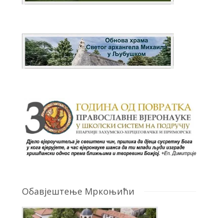
Обавјештење Мркоњићи