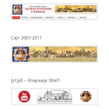
Сајт 2007-2011
Јутјуб – Епархија ЗХиП