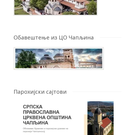
Обавештење из ЦО Чапљина
Парохијски сајтови