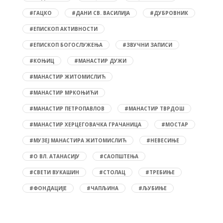
#ГАЦКО
#ДАНИ СВ. ВАСИЛИЈА
#ДУБРОВНИК
#ЕПИСКОП АКТИВНОСТИ
#ЕПИСКОП БОГОСЛУЖЕЊА
#ЗВУЧНИ ЗАПИСИ
#КОЊИЦ
#МАНАСТИР ДУЖИ
#МАНАСТИР ЖИТОМИСЛИЋ
#МАНАСТИР МРКОЊИЋИ
#МАНАСТИР ПЕТРОПАВЛОВ
#МАНАСТИР ТВРДОШ
#МАНАСТИР ХЕРЦЕГОВАЧКА ГРАЧАНИЦА
#МОСТАР
#МУЗЕЈ МАНАСТИРА ЖИТОМИСЛИЋ
#НЕВЕСИЊЕ
#О ВЛ. АТАНАСИЈУ
#САОПШТЕЊА
#СВЕТИ ВУКАШИН
#СТОЛАЦ
#ТРЕБИЊЕ
#ФОНДАЦИЈЕ
#ЧАПЉИНА
#ЉУБИЊЕ