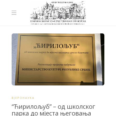
ВЈЕРОНАУКА
“Ћирилољуб” – од школског
парка до мјеста његовања