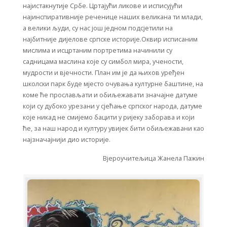
најистакнутије Србе. Цртајући ликове и исписујући
најинспиративније реченице наших великана ти млади,
а велики људи, су нас још једном подсјетили на
најбитније дијелове српске историје.Оквир исписаним
мислима и исцртаним портретима начинили су
садницама маслина које су симбол мира, учености,
мудрости и вјечности. План им је да њихов уређен
школски парк буде мјесто очувања културне баштине, на
коме ће прослављати и обиљежавати значајне датуме
који су дубоко урезани у сјећањe српског народа, датуме
које никад не смијемо бацити у ријеку заборава и који
ће, за наш народ и културу увијек бити обиљежавани као
најзначајнији дио историје.
Вјероучитељица Жанела Пажин