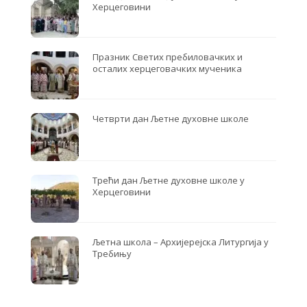
Херцеговини
Празник Светих пребиловачких и
осталих херцеговачких мученика
Четврти дан Љетне духовне школе
Трећи дан Љетне духовне школе у
Херцеговини
Љетна школа – Архијерејска Литургија у
Требињу