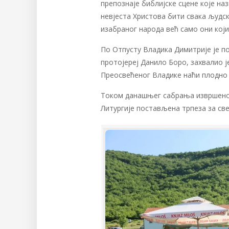
препознаје библијске сцене које назн
невјеста Христова бити свака људс
изабраног народа већ само они кој
По Отпусту Владика Димитрије је п
протојереј Данило Боро, захвалио ј
Преосвећеног Владике наћи плодно 
Током данашњег сабрања извршено ј
Литургије постављена трпеза за св