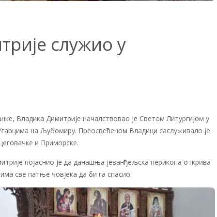
трије служио у
анке, Владика Димитрије началствовао је Светом Литургијом у
 Угарцима на Љубомиру. Преосвећеном Владици саслуживало је
цеговачке и Приморске.
митрије појаснио је да данашња јеванђељска перикопа открива
има све патње човјека да би га спасио.