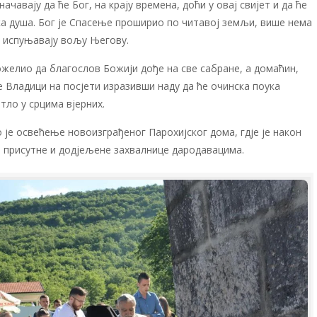
ачавају да ће Бог, на крају времена, доћи у овај свијет и да ће
ка душа. Бог је Спасење проширио по читавој земљи, више нема
и испуњавају вољу Његову.
ожелио да благослов Божији дође на све сабране, а домаћин,
е Владици на посјети изразивши наду да ће очинска поука
тло у срцима вјерних.
е освећење новоизграђеног Парохијског дома, гдје је након
е присутне и додјељене захвалнице дародавацима.