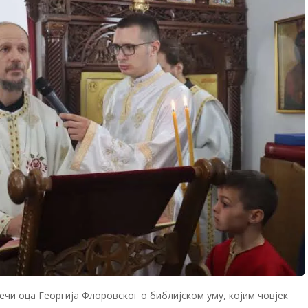
јечи оца Георгија Флоровског о библијском уму, којим човјек