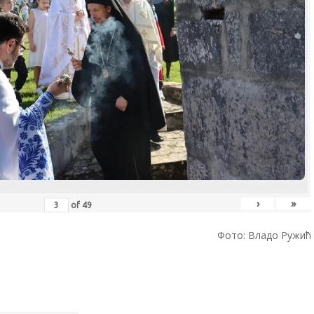
›
»
of
49
Фото: Владо Ружић