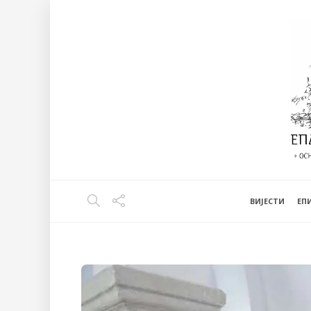
ВИЈЕСТИ
EП