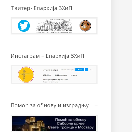
Твитер- Епархија ЗХиП
Инстаграм – Епархија ЗХиП
Помоћ за обнову и изградњу