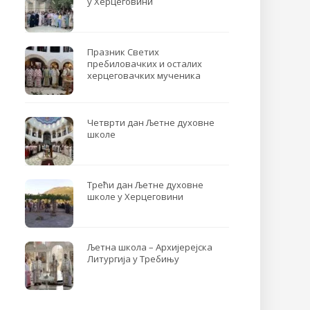
у Херцеговини
Празник Светих
пребиловачких и осталих
херцеговачких мученика
Четврти дан Љетне духовне
школе
Трећи дан Љетне духовне
школе у Херцеговини
Љетна школа – Архијерејска
Литургија у Требињу