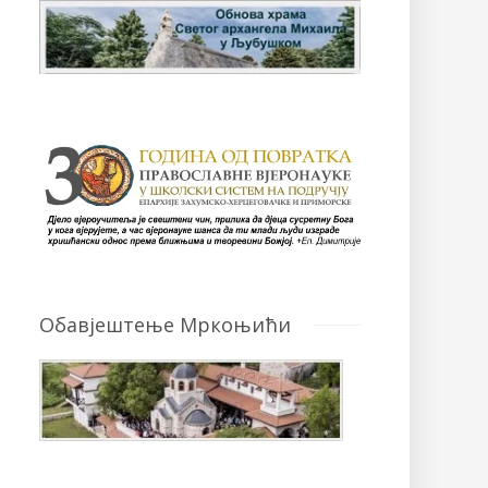
Обавјештење Мркоњићи