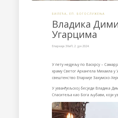
БИЛЕЋА
,
ЕП. БОГОСЛУЖЕЊА
Владика Дими
Угарцима
Епархија ЗХиП
,
2. јун 2024.
У пету недјељу по Васкрсу – Самарј
храму Светог Архангела Михаила у
свештенство Епархије Захумско-Хер
У јеванђељској бесједи Владика Ди
Спаситеља као Бога љубави, који уз