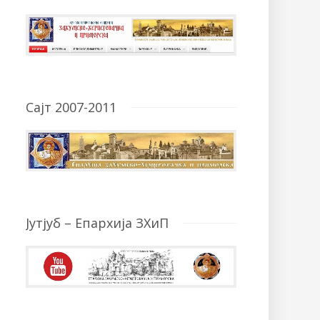
Сајт 2007-2011
Јутјуб – Епархија ЗХиП