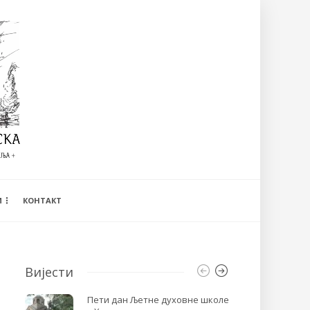
И
КОНТАКТ
Вијести
Пети дан Љетне духовне школе