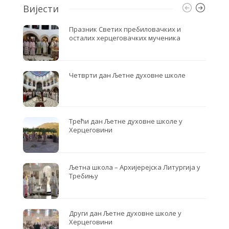
Вијести
Празник Светих пребиловачких и
осталих херцеговачких мученика
Четврти дан Љетне духовне школе
Трећи дан Љетне духовне школе у
Херцеговини
Љетна школа – Архијерејска Литургија у
Требињу
Други дан Љетне духовне школе у
Херцеговини