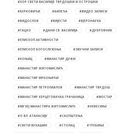
#ХОР СВЕТИ ВАСИЛИЈЕ ТВРДОШКИ И ОСТРОШКИ
#БЕРКОВИЋИ
#БИЛЕЋА
#ВИДЕО ЗАПИСИ
#ВИДОСЛОВ
#ВИЈЕСТИ
#ВЈЕРОНАУКА
#ГАЦКО
#ДАНИ СВ. ВАСИЛИЈА
#ДУБРОВНИК
#ЕПИСКОП АКТИВНОСТИ
#ЕПИСКОП БОГОСЛУЖЕЊА
#ЗВУЧНИ ЗАПИСИ
#КОЊИЦ
#МАНАСТИР ДУЖИ
#МАНАСТИР ЖИТОМИСЛИЋ
#МАНАСТИР МРКОЊИЋИ
#МАНАСТИР ПЕТРОПАВЛОВ
#МАНАСТИР ТВРДОШ
#МАНАСТИР ХЕРЦЕГОВАЧКА ГРАЧАНИЦА
#МОСТАР
#МУЗЕЈ МАНАСТИРА ЖИТОМИСЛИЋ
#НЕВЕСИЊЕ
#О ВЛ. АТАНАСИЈУ
#САОПШТЕЊА
#СВЕТИ ВУКАШИН
#СТОЛАЦ
#ТРЕБИЊЕ