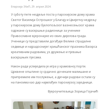
Епархија ЗХиП
,
29. април 2024.
У суботу пете недјеље поста у парохијском дому храма
Светог Василија Острошког у Благају и Цвијетну недјељу
у парохијском дому бјелопољског вазнесењског храма
одржане су васкршње радионице за ученике
Православне вјеронауке из ових дијелова града.
Ученици су представили догађаје Велике страдалне
седмице и најрадоснијег хришћанског празника Васкрса
креативним радовима, уз дружење и пјевање
васкршњих пјесама.
Након рада услиједила је игра у храмовној порти.
Црквене општине су срдачно дочекале малишане и
припремиле им послужење, а дјечији радови остали су
на паноима као дар најмлађих парохијској заједници.
Вјероучитељица Зорица Гојачић