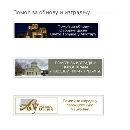
Помоћ за обнову и изградњу