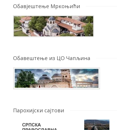
Обавјештење Мркоњићи
Обавештење из ЦО Чапљина
Парохијски сајтови