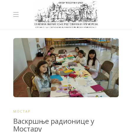
МОСТАР
Васкршње радионице у
Мостару