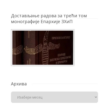
Достављање радова за трећи том
монографије Епархије ЗХиП
Архива