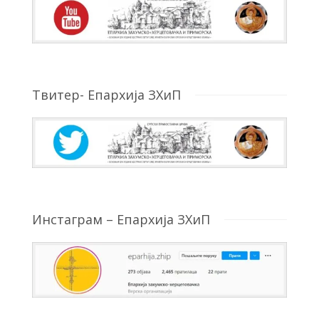
Твитер- Епархија ЗХиП
Инстаграм – Епархија ЗХиП