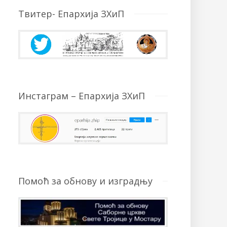
Твитер- Епархија ЗХиП
Инстаграм – Епархија ЗХиП
Помоћ за обнову и изградњу