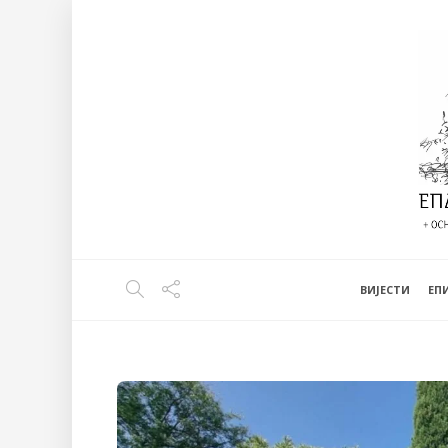
ВИЈЕСТИ
EП