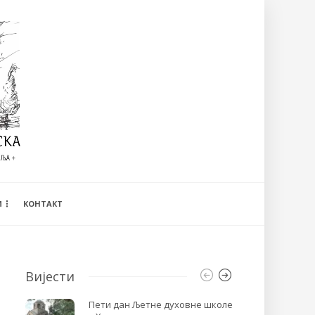
И
КОНТАКТ
Вијести
Пети дан Љетне духовне школе