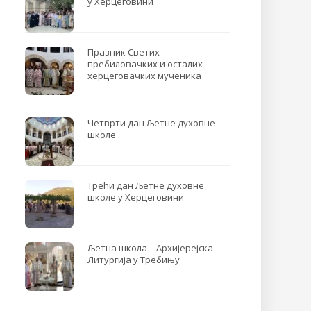
у Херцеговини
Празник Светих
пребиловачких и осталих
херцеговачких мученика
Четврти дан Љетне духовне
школе
Трећи дан Љетне духовне
школе у Херцеговини
Љетна школа – Архијерејска
Литургија у Требињу