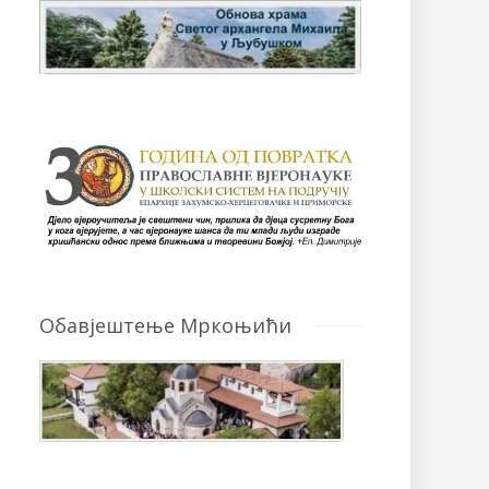
Обавјештење Мркоњићи