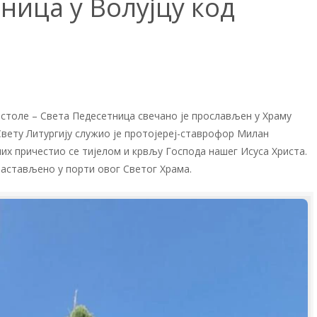
ница у Волујцу код
остоле – Света Педесетница свечано је прослављен у Храму
Свету Литургију служио је протојереј-ставрофор Милан
лих причестио се тијелом и крвљу Господа нашег Исуса Христа.
настављено у порти овог Светог Храма.