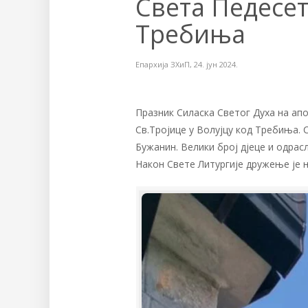
Света Педесет
Требиња
Епархија ЗХиП
,
24. јун 2024.
Празник Силаска Светог Духа на ап
Св.Тројице у Волујцу код Требиња. 
Бужанин. Велики број дјеце и одрас
Након Свете Литургије дружење је 