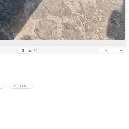
›
»
of
11
А
#ТРЕБИЊЕ