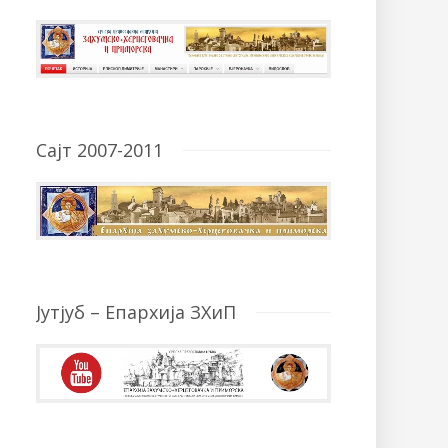
Сајт 2007-2011
Јутјуб – Епархија ЗХиП