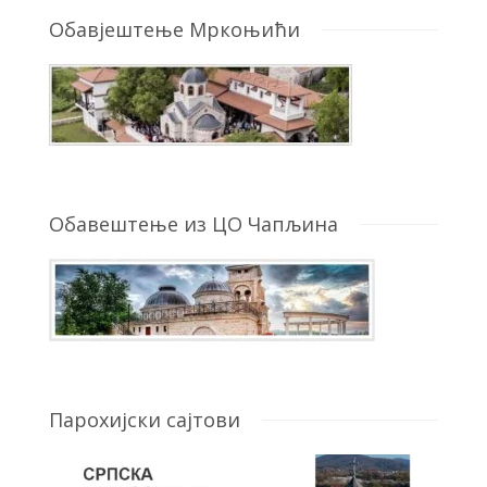
Обавјештење Мркоњићи
Обавештење из ЦО Чапљина
Парохијски сајтови