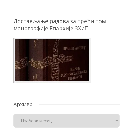
Достављање радова за трећи том
монографије Епархије ЗХиП
Архива