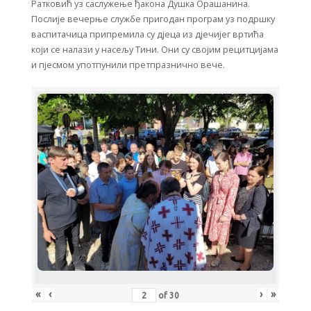
Ратковић уз саслужење ђакона Душка Орашанина.
Послије вечерње службе пригодан програм уз подршку
васпитачица припремила су дјеца из дјечијег вртића
који се налази у насељу Тини. Они су својим рецитцијама
и пјесмом употпунили претпразнично вече.
«
‹
›
»
of
30