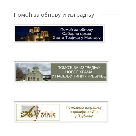
Помоћ за обнову и изградњу