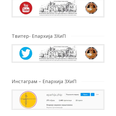
Твитер- Епархија ЗХиП
Инстаграм – Епархија ЗХиП