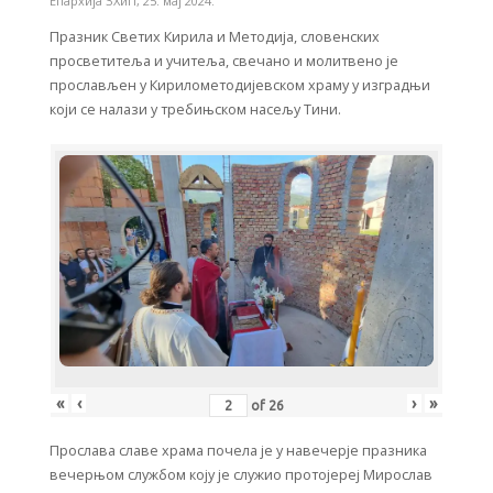
Епархија ЗХиП
,
25. мај 2024.
Празник Светих Кирила и Методија, словенских
просветитеља и учитеља, свечано и молитвено је
прослављен у Кирилометодијевском храму у изградњи
који се налази у требињском насељу Тини.
«
‹
›
»
of
26
Прослава славе храма почела је у навечерје празника
вечерњом службом коју је служио протојереј Мирослав