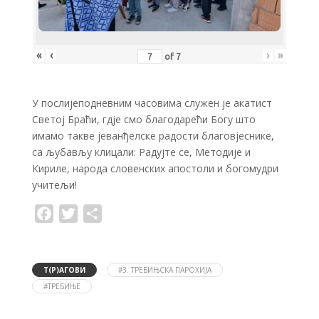
«
‹
›
»
of
7
У послијеподневним часовима служен је акатист
Светој Браћи, гдје смо благодарећи Богу што
имамо такве јеванђелске радости благовјеснике,
са љубављу клицали: Радујте се, Методије и
Кириле, народа словенских апостоли и богомудри
учитељи!
F
T
S
a
w
h
c
i
a
e
t
r
b
t
e
o
e
Т(Р)АГОВИ
#3. ТРЕБИЊСКА ПАРОХИЈА
o
r
#ТРЕБИЊЕ
k