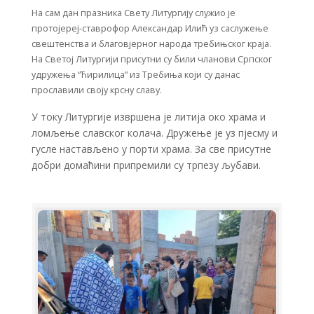
На сам дан празника Свету Литургију служио је
протојереј-ставрофор Александар Илић уз саслужење
свештенства и благовјерног народа требињског краја.
На Светој Литургији присутни су били чланови Српског
удружења “Ћирилица” из Требиња који су данас
прославили своју крсну славу.
У току Литургије извршена је литија око храма и
ломљење славског колача. Дружење је уз пјесму и
гусле настављено у порти храма. За све присутне
добри домаћини припремили су трпезу љубави.