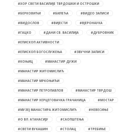
#ХОР СВЕТИ ВАСИЛИЈЕ ТВРДОШКИ И ОСТРОШКИ
#БЕРКОВИЋИ
#БИЛЕЋА
#ВИДЕО ЗАПИСИ
#ВИДОСЛОВ
#ВИЈЕСТИ
#ВЈЕРОНАУКА
#ГАЦКО
#ДАНИ СВ. ВАСИЛИЈА
#ДУБРОВНИК
#ЕПИСКОП АКТИВНОСТИ
#ЕПИСКОП БОГОСЛУЖЕЊА
#ЗВУЧНИ ЗАПИСИ
#КОЊИЦ
#МАНАСТИР ДУЖИ
#МАНАСТИР ЖИТОМИСЛИЋ
#МАНАСТИР МРКОЊИЋИ
#МАНАСТИР ПЕТРОПАВЛОВ
#МАНАСТИР ТВРДОШ
#МАНАСТИР ХЕРЦЕГОВАЧКА ГРАЧАНИЦА
#МОСТАР
#МУЗЕЈ МАНАСТИРА ЖИТОМИСЛИЋ
#НЕВЕСИЊЕ
#О ВЛ. АТАНАСИЈУ
#САОПШТЕЊА
#СВЕТИ ВУКАШИН
#СТОЛАЦ
#ТРЕБИЊЕ