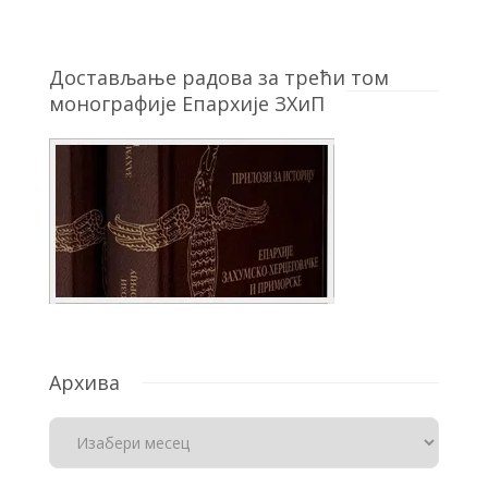
Достављање радова за трећи том
монографије Епархије ЗХиП
Архива