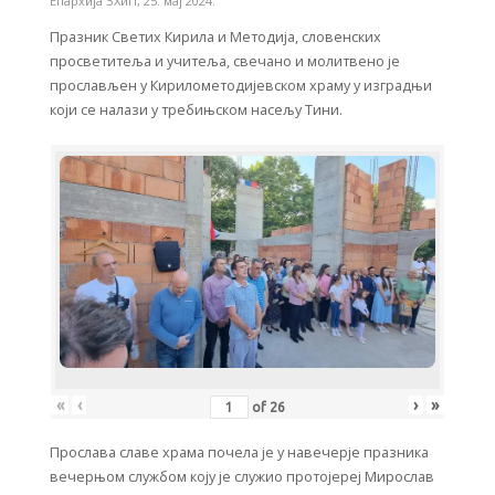
Епархија ЗХиП
,
25. мај 2024.
Празник Светих Кирила и Методија, словенских
просветитеља и учитеља, свечано и молитвено је
прослављен у Кирилометодијевском храму у изградњи
који се налази у требињском насељу Тини.
«
‹
›
»
of
26
Прослава славе храма почела је у навечерје празника
вечерњом службом коју је служио протојереј Мирослав