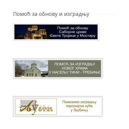
Помоћ за обнову и изградњу