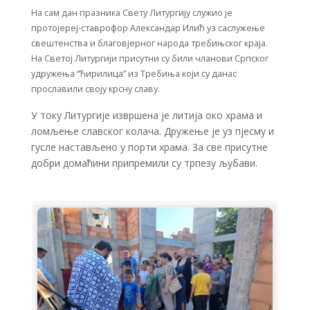
На сам дан празника Свету Литургију служио је
протојереј-ставрофор Александар Илић уз саслужење
свештенства и благовјерног народа требињског краја.
На Светој Литургији присутни су били чланови Српског
удружења “Ћирилица” из Требиња који су данас
прославили своју крсну славу.
У току Литургије извршена је литија око храма и
ломљење славског колача. Дружење је уз пјесму и
гусле настављено у порти храма. За све присутне
добри домаћини припремили су трпезу љубави.