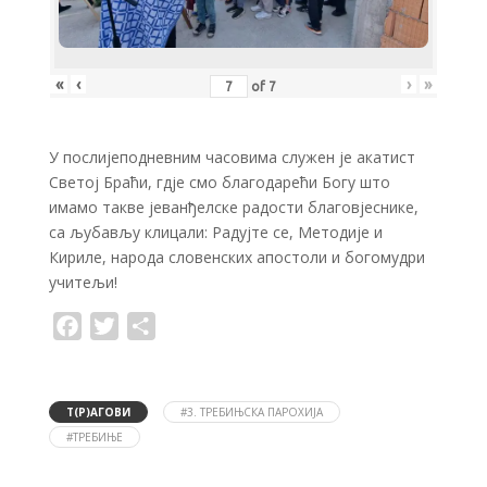
«
‹
›
»
of
7
У послијеподневним часовима служен је акатист
Светој Браћи, гдје смо благодарећи Богу што
имамо такве јеванђелске радости благовјеснике,
са љубављу клицали: Радујте се, Методије и
Кириле, народа словенских апостоли и богомудри
учитељи!
F
T
S
a
w
h
c
i
a
e
t
r
b
t
e
o
e
Т(Р)АГОВИ
#3. ТРЕБИЊСКА ПАРОХИЈА
o
r
#ТРЕБИЊЕ
k