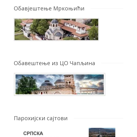
Обавјештење Мркоњићи
Обавештење из ЦО Чапљина
Парохијски сајтови