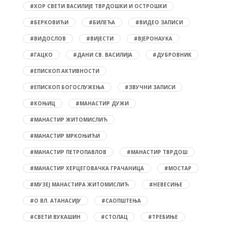
#ХОР СВЕТИ ВАСИЛИЈЕ ТВРДОШКИ И ОСТРОШКИ
#БЕРКОВИЋИ
#БИЛЕЋА
#ВИДЕО ЗАПИСИ
#ВИДОСЛОВ
#ВИЈЕСТИ
#ВЈЕРОНАУКА
#ГАЦКО
#ДАНИ СВ. ВАСИЛИЈА
#ДУБРОВНИК
#ЕПИСКОП АКТИВНОСТИ
#ЕПИСКОП БОГОСЛУЖЕЊА
#ЗВУЧНИ ЗАПИСИ
#КОЊИЦ
#МАНАСТИР ДУЖИ
#МАНАСТИР ЖИТОМИСЛИЋ
#МАНАСТИР МРКОЊИЋИ
#МАНАСТИР ПЕТРОПАВЛОВ
#МАНАСТИР ТВРДОШ
#МАНАСТИР ХЕРЦЕГОВАЧКА ГРАЧАНИЦА
#МОСТАР
#МУЗЕЈ МАНАСТИРА ЖИТОМИСЛИЋ
#НЕВЕСИЊЕ
#О ВЛ. АТАНАСИЈУ
#САОПШТЕЊА
#СВЕТИ ВУКАШИН
#СТОЛАЦ
#ТРЕБИЊЕ