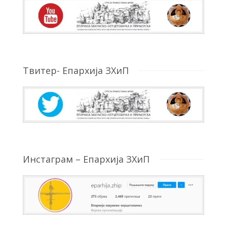
Твитер- Епархија ЗХиП
Инстаграм – Епархија ЗХиП