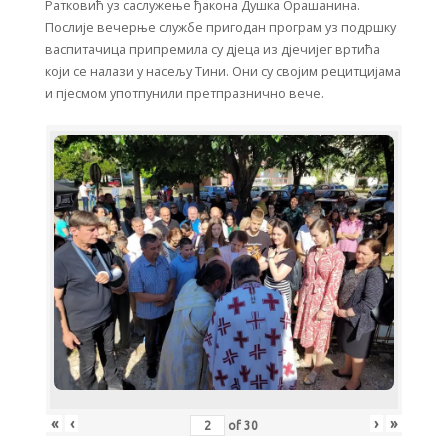
Ратковић уз саслужење ђакона Душка Орашанина.
Послије вечерње службе пригодан програм уз подршку
васпитачица припремила су дјеца из дјечијег вртића
који се налази у насељу Тини. Они су својим рецитцијама
и пјесмом употпунили претпразнично вече.
«
‹
›
»
of
30