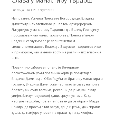
Слава у манастиру Тврдош
Епархија ЗХиП
,
28. август 2023.
На празник Успења Пресвете Богородице, Владика
Димитрије началствовао је Светом Архијерејском
Литургијом у манастиру Тврдош, гдје Велику Госпојину
прослављају као манастирску славу. Преосвећеном
Владици саслуживало је свештенство и
свештеномонаштво Епархије Захумско – херцеговачке
и приморске, као и многи гости из различитих епархија
СПЦ.
Празнично сабрање почело је Вечерњим
богослужењем уочи празника којим је предстојао
Владика Димитрије. Обраћајући се братству манастира и
гостима, Владика Димитрије честитао је славу најприје
братсву а и свим гостима, рекавши да je мајка Божија
увијек близу човјековој души, срцу и уснама. Када
наступе тешкоће, човјек је позван да се обрати Мајци
Божијој да просвијетли разум, срце и језик, да исправи
дјела, да намјере управи на прави пут и да човјека