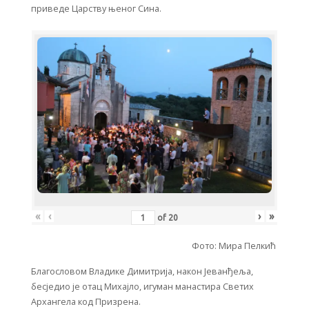
приведе Царству њеног Сина.
«
‹
›
»
of
20
Фото: Мира Пелкић
Благословом Владике Димитрија, након Јеванђеља,
бесједио је отац Михајло, игуман манастира Светих
Архангела код Призрена.