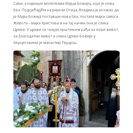
Сави, а највише молитвама Мајци Божијој, која је нова
Ева. Подсјећајући на ријечи Отаца, Владика је истакао да
је Мајка Божија поставши нова Ева, постала мајка самога
Живота – мајка Христова и на тај начин она је слика
Цркве. У цркви се човјек крштењем рађа за нови живот,
за благодатни живот а слика Цркве Божије у
Херцеговини је манастир Тврдош.