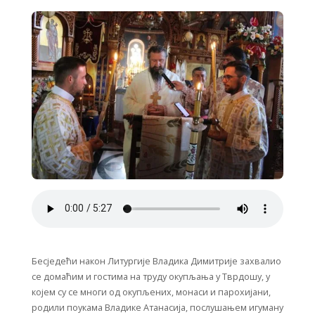
Бесједећи након Литургије Владика Димитрије захвалио
се домаћим и гостима на труду окупљања у Тврдошу, у
којем су се многи од окупљених, монаси и парохијани,
родили поукама Владике Атанасија, послушањем игуману