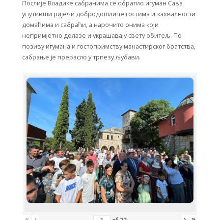
Послије Владике сабранима се обратио игуман Сава
упутивши ријечи добродошлице гостима и захвалности
домаћима и сабраћи, а нарочито онима који
непримјетно долазе и украшавају свету обитељ. По
позиву игумана и гостопримству манастирског братства,
сабрање је прерасло у трпезу љубави.
«
‹
›
»