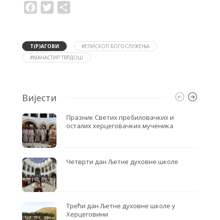
F
T
S
a
w
h
c
i
a
e
t
r
b
t
e
o
e
Т(Р)АГОВИ
#ЕПИСКОП БОГОСЛУЖЕЊА
o
r
#МАНАСТИР ТВРДОШ
k
Вијести
Празник Светих пребиловачких и
осталих херцеговачких мученика
Четврти дан Љетне духовне школе
Трећи дан Љетне духовне школе у
Херцеговини