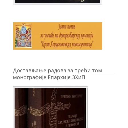
Достављање радова за трећи том
монографије Епархије ЗХиП