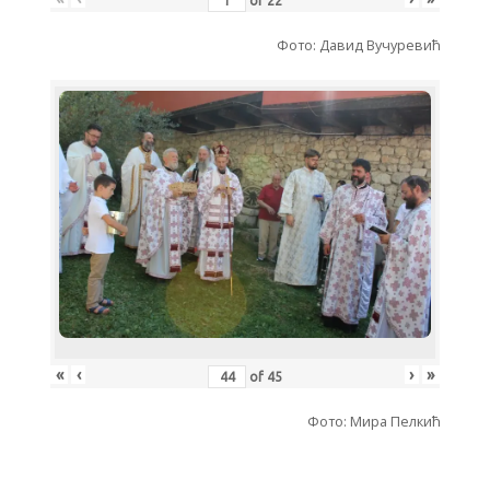
of
22
Фото: Давид Вучуревић
«
‹
›
»
of
45
Фото: Мира Пелкић