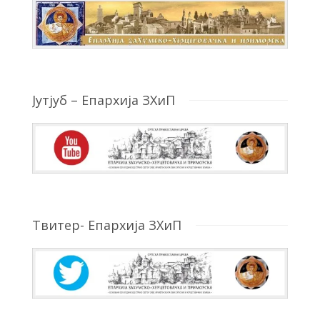
Јутјуб – Епархија ЗХиП
Твитер- Епархија ЗХиП