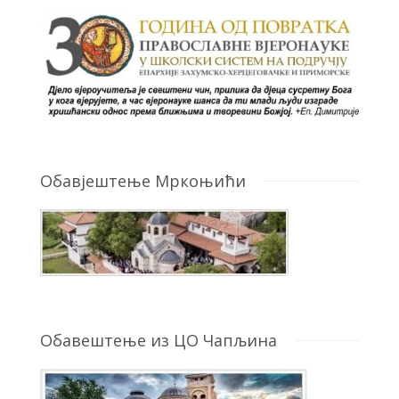
Обавјештење Мркоњићи
Обавештење из ЦО Чапљина