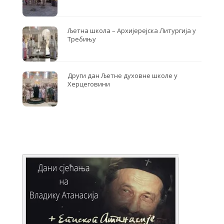
Љетна школа – Архијерејска Литургија у
Требињу
Други дан Љетне духовне школе у
Херцеговини