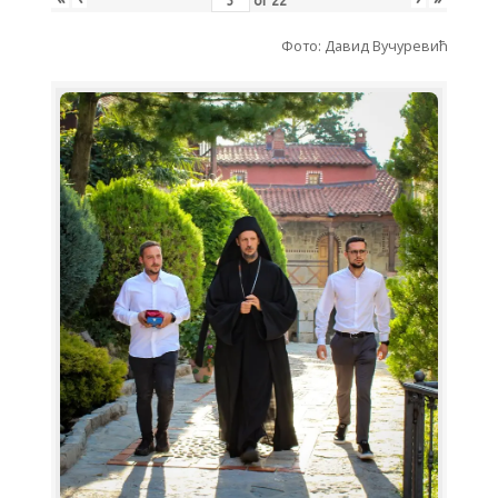
of
22
Фото: Давид Вучуревић