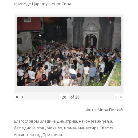
приведе Царству њеног Сина.
«
‹
›
»
of
20
Фото: Мира Пелкић
Благословом Владике Димитрија, након Јеванђеља,
бесједио је отац Михајло, игуман манастира Светих
Архангела код Призрена.