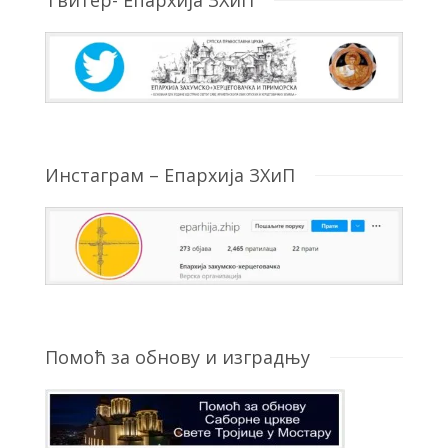
Твитер- Епархија ЗХиП
Инстаграм – Епархија ЗХиП
Помоћ за обнову и изградњу