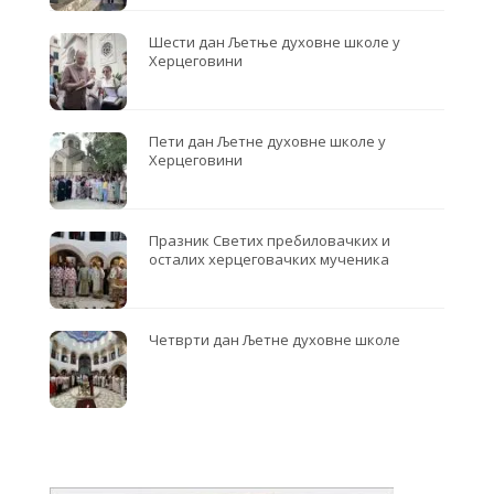
Шести дан Љетње духовне школе у
Херцеговини
Пети дан Љетне духовне школе у
Херцеговини
Празник Светих пребиловачких и
осталих херцеговачких мученика
Четврти дан Љетне духовне школе