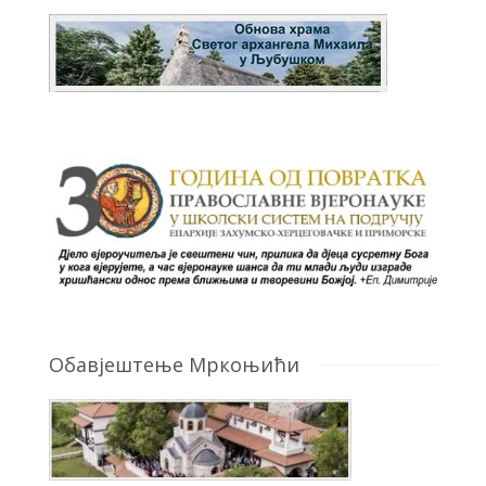
Обавјештење Мркоњићи