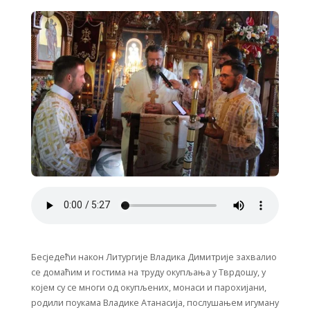
Бесједећи након Литургије Владика Димитрије захвалио
се домаћим и гостима на труду окупљања у Тврдошу, у
којем су се многи од окупљених, монаси и парохијани,
родили поукама Владике Атанасија, послушањем игуману