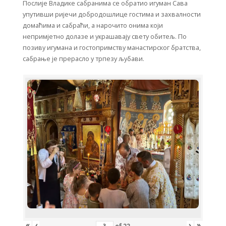
Послије Владике сабранима се обратио игуман Сава
упутивши ријечи добродошлице гостима и захвалности
домаћима и сабраћи, а нарочито онима који
непримјетно долазе и украшавају свету обитељ. По
позиву игумана и гостопримству манастирског братства,
сабрање је прерасло у трпезу љубави.
«
‹
›
»