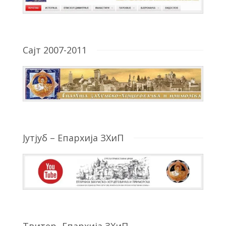
Сајт 2007-2011
Јутјуб – Епархија ЗХиП