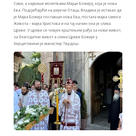
Сави, а највише молитвама Мајци Божијој, која је нова
Ева. Подсјећајући на ријечи Отаца, Владика је истакао да
је Мајка Божија поставши нова Ева, постала мајка самога
Живота – мајка Христова и на тај начин она је слика
Цркве. У цркви се човјек крштењем рађа за нови живот,
за благодатни живот а слика Цркве Божије у
Херцеговини је манастир Тврдош.