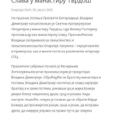
Слава у манастиру Тврдош
Епархија ЗХиП
,
28. август 2023.
На празник Успења Пресвете Богородице, Владика
Димитрије началствовао је Светом Архијерејском
Литургијом у манастиру Тврдош, гдје Велику Госпојину
прослављају као манастирску славу. Преосвећеном
Владици саслуживало је свештенство и
свештеномонаштво Епархије Захумско – херцеговачке
и приморске, као и многи гости из различитих епархија
СПЦ.
Празнично сабрање почело је Вечерњим
богослужењем уочи празника којим је предстојао
Владика Димитрије. Обраћајући се братству манастира и
гостима, Владика Димитрије честитао је славу најприје
братсву а и свим гостима, рекавши да je мајка Божија
увијек близу човјековој души, срцу и уснама. Када
наступе тешкоће, човјек је позван да се обрати Мајци
Божијој да просвијетли разум, срце и језик, да исправи
дјела, да намјере управи на прави пут и да човјека