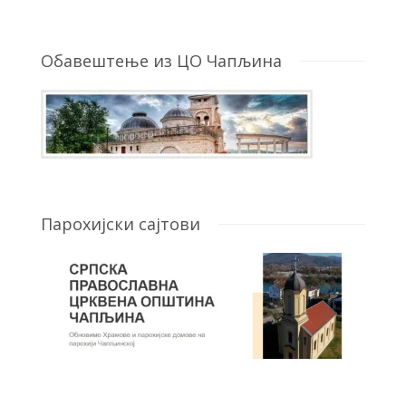
Обавештење из ЦО Чапљина
Парохијски сајтови