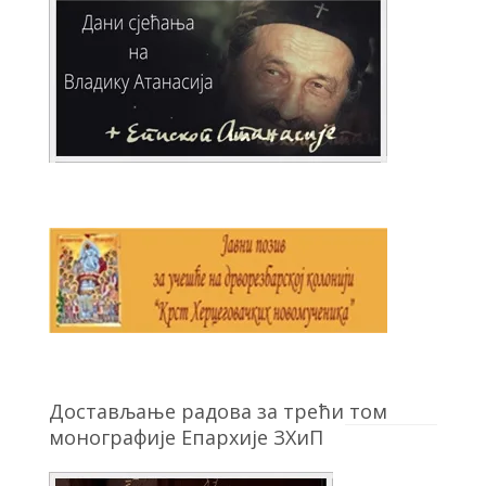
Достављање радова за трећи том
монографије Епархије ЗХиП