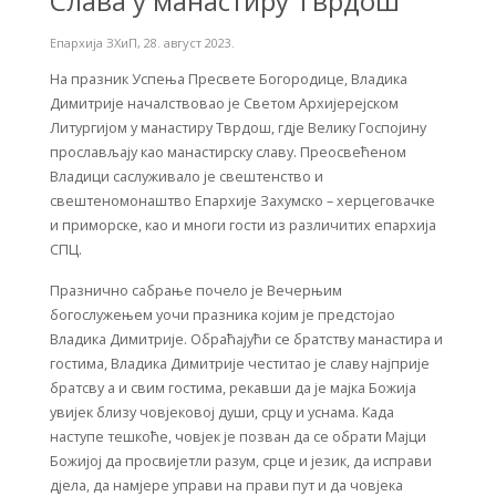
Слава у манастиру Тврдош
Епархија ЗХиП
,
28. август 2023.
На празник Успења Пресвете Богородице, Владика
Димитрије началствовао је Светом Архијерејском
Литургијом у манастиру Тврдош, гдје Велику Госпојину
прослављају као манастирску славу. Преосвећеном
Владици саслуживало је свештенство и
свештеномонаштво Епархије Захумско – херцеговачке
и приморске, као и многи гости из различитих епархија
СПЦ.
Празнично сабрање почело је Вечерњим
богослужењем уочи празника којим је предстојао
Владика Димитрије. Обраћајући се братству манастира и
гостима, Владика Димитрије честитао је славу најприје
братсву а и свим гостима, рекавши да je мајка Божија
увијек близу човјековој души, срцу и уснама. Када
наступе тешкоће, човјек је позван да се обрати Мајци
Божијој да просвијетли разум, срце и језик, да исправи
дјела, да намјере управи на прави пут и да човјека