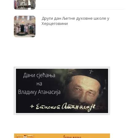
Други дан Љетне духовне школе у
Херцеговини