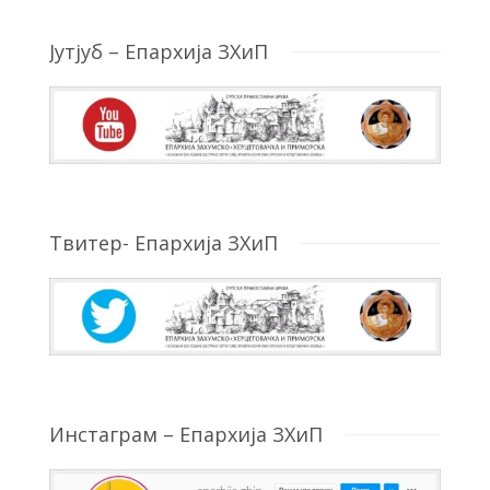
Јутјуб – Епархија ЗХиП
Твитер- Епархија ЗХиП
Инстаграм – Епархија ЗХиП