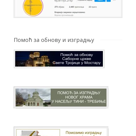
Помоћ за обнову и изградњу