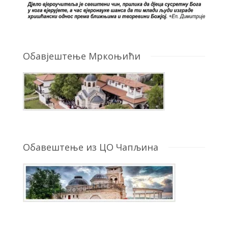
Обавјештење Мркоњићи
Обавештење из ЦО Чапљина