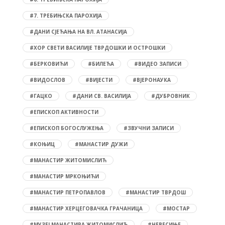
#7. ТРЕБИЊСКА ПАРОХИЈА
#ДАНИ СЈЕЋАЊА НА ВЛ. АТАНАСИЈА
#ХОР СВЕТИ ВАСИЛИЈЕ ТВРДОШКИ И ОСТРОШКИ
#БЕРКОВИЋИ
#БИЛЕЋА
#ВИДЕО ЗАПИСИ
#ВИДОСЛОВ
#ВИЈЕСТИ
#ВЈЕРОНАУКА
#ГАЦКО
#ДАНИ СВ. ВАСИЛИЈА
#ДУБРОВНИК
#ЕПИСКОП АКТИВНОСТИ
#ЕПИСКОП БОГОСЛУЖЕЊА
#ЗВУЧНИ ЗАПИСИ
#КОЊИЦ
#МАНАСТИР ДУЖИ
#МАНАСТИР ЖИТОМИСЛИЋ
#МАНАСТИР МРКОЊИЋИ
#МАНАСТИР ПЕТРОПАВЛОВ
#МАНАСТИР ТВРДОШ
#МАНАСТИР ХЕРЦЕГОВАЧКА ГРАЧАНИЦА
#МОСТАР
#МУЗЕЈ МАНАСТИРА ЖИТОМИСЛИЋ
#НЕВЕСИЊЕ