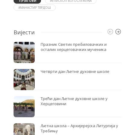
o
e
Т(Р)АГОВИ
#ЕПИСКОП БОГОСЛУЖЕЊА
o
r
#МАНАСТИР ТВРДОШ
k
Вијести
Празник Светих пребиловачких и
осталих херцеговачких мученика
Четврти дан Љетне духовне школе
Трећи дан Љетне духовне школе у
Херцеговини
Љетна школа – Архијерејска Литургија у
Требињу