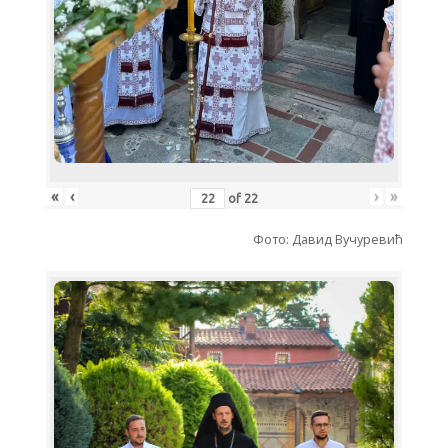
«
‹
›
»
of
22
Фото: Давид Вучуревић