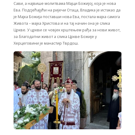
Сави, а највише молитвама Мајци Божијој, која је нова
Ева. Подсјећајући на ријечи Отаца, Владика је истакао да
је Мајка Божија поставши нова Ева, постала мајка самога
Живота – мајка Христова и на тај начин она је слика
Цркве. У цркви се човјек крштењем рађа за нови живот,
за благодатни живот а слика Цркве Божије у
Херцеговини је манастир Тврдош.