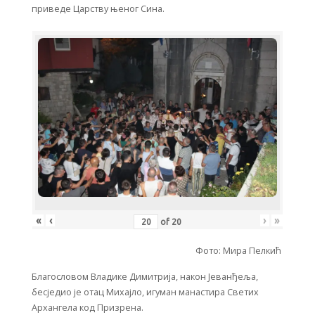
приведе Царству њеног Сина.
«
‹
›
»
of
20
Фото: Мира Пелкић
Благословом Владике Димитрија, након Јеванђеља,
бесједио је отац Михајло, игуман манастира Светих
Архангела код Призрена.