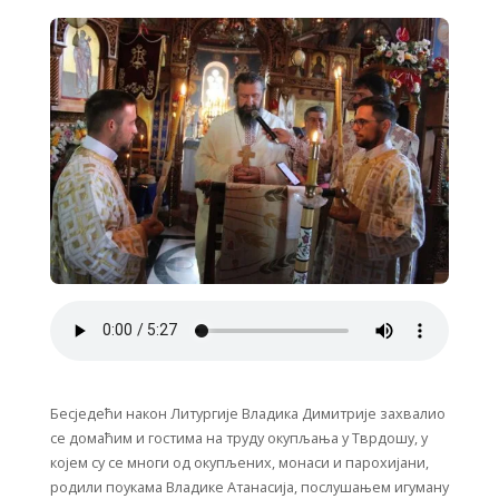
Бесједећи након Литургије Владика Димитрије захвалио
се домаћим и гостима на труду окупљања у Тврдошу, у
којем су се многи од окупљених, монаси и парохијани,
родили поукама Владике Атанасија, послушањем игуману