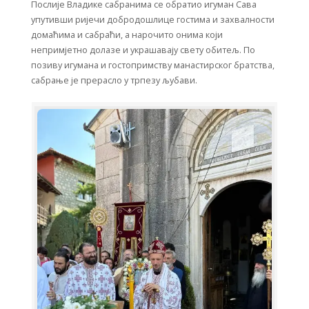
Послије Владике сабранима се обратио игуман Сава
упутивши ријечи добродошлице гостима и захвалности
домаћима и сабраћи, а нарочито онима који
непримјетно долазе и украшавају свету обитељ. По
позиву игумана и гостопримству манастирског братства,
сабрање је прерасло у трпезу љубави.