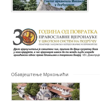
Обавјештење Мркоњићи