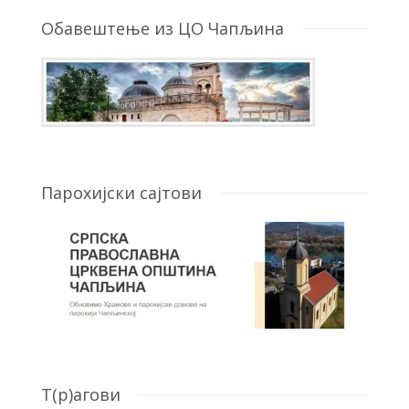
Обавештење из ЦО Чапљина
Парохијски сајтови
T(р)агови