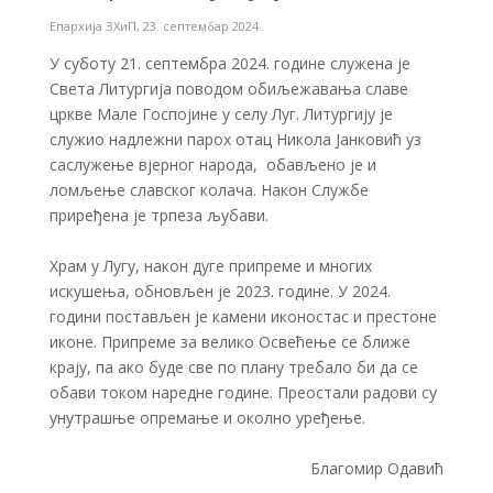
Епархија ЗХиП
,
23. септембар 2024.
У суботу 21. септембра 2024. године служена је
Света Литургија поводом обиљежавања славе
цркве Мале Госпојине у селу Луг. Литургију је
служио надлежни парох отац Никола Јанковић уз
саслужење вјерног народа, обављено је и
ломљење славског колача. Након Службе
приређена је трпеза љубави.
Храм у Лугу, након дуге припреме и многих
искушења, обновљен је 2023. године. У 2024.
години постављен је камени иконостас и престоне
иконе. Припреме за велико Освећење се ближе
крају, па ако буде све по плану требало би да се
обави током наредне године. Преостали радови су
унутрашње опремање и околно уређење.
Благомир Одавић