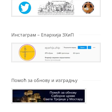
Инстаграм – Епархија ЗХиП
Помоћ за обнову и изградњу