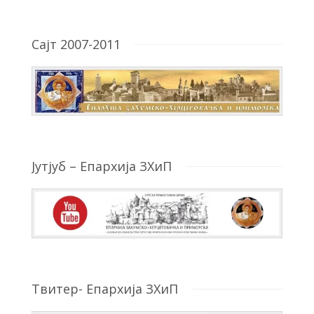
Сајт 2007-2011
Јутјуб – Епархија ЗХиП
Твитер- Епархија ЗХиП