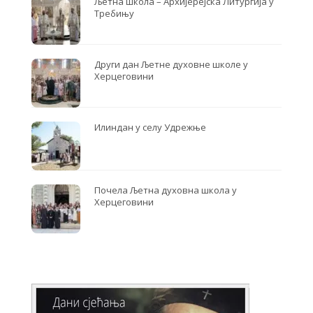
Љетна школа – Архијерејска Литургија у
Требињу
Други дан Љетне духовне школе у
Херцеговини
Илиндан у селу Удрежње
Почела Љетна духовна школа у
Херцеговини