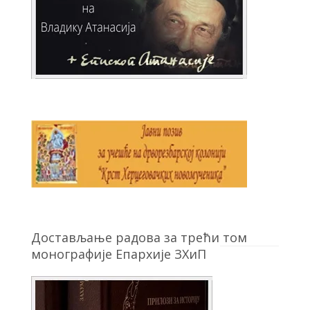
Достављање радова за трећи том
монографије Епархије ЗХиП