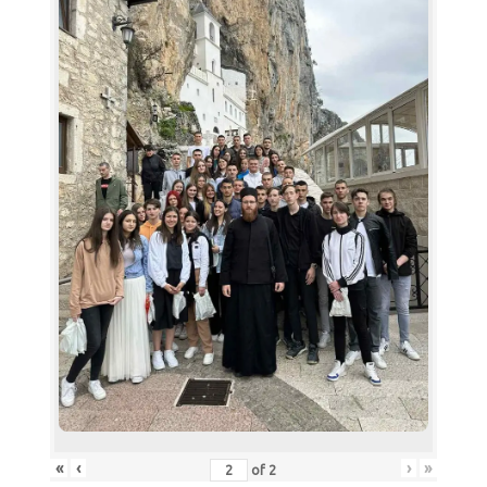
«
‹
›
»
of
2