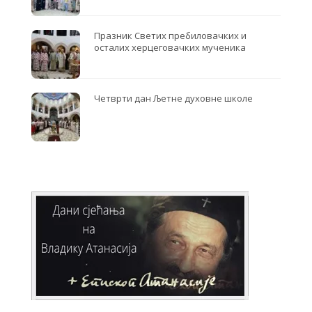
Празник Светих пребиловачких и
осталих херцеговачких мученика
Четврти дан Љетне духовне школе