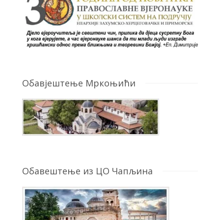
Обавјештење Мркоњићи
Обавештење из ЦО Чапљина