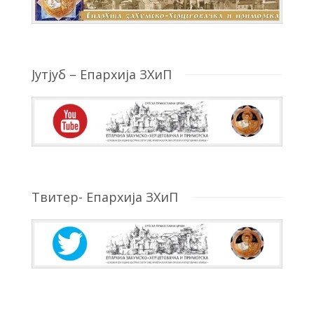
Јутјуб – Епархија ЗХиП
Твитер- Епархија ЗХиП