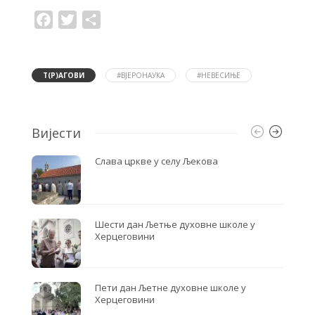
F
T
S
a
w
h
c
i
a
e
t
r
b
t
e
o
e
Т(Р)АГОВИ
#ВЈЕРОНАУКА
#НЕВЕСИЊЕ
o
r
k
Вијести
Слава цркве у селу Љекова
Шести дан Љетње духовне школе у
Херцеговини
Пети дан Љетне духовне школе у
Херцеговини