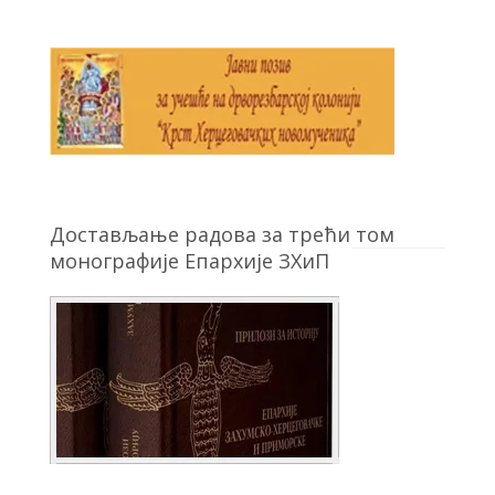
Достављање радова за трећи том
монографије Епархије ЗХиП