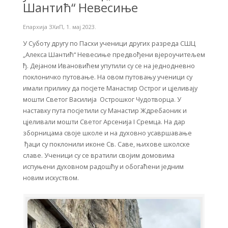
Шантић“ Невесиње
Епархија ЗХиП
,
1. мај 2023.
У Суботу другу по Пасхи ученици других разреда СШЦ
„Алекса Шантић“ Невесиње предвођени вјероучитељем
ђ. Дејаном Ивановићем упутили су се на једнодневно
поклоничко путовање. На овом путовању ученици су
имали прилику да посјете Манастир Острог и цјеливају
мошти Светог Василија Острошког Чудотворца. У
наставку пута посјетили су Манастир Ждребаоник и
цјеливали мошти Светог Арсенија I Сремца. На дар
зборницама своје школе и на духовно усавршавање
ђаци су поклонили иконе Св. Саве, њихове школске
славе. Ученици су се вратили својим домовима
испуњени духовном радошћу и обогаћени једним
новим искуством.