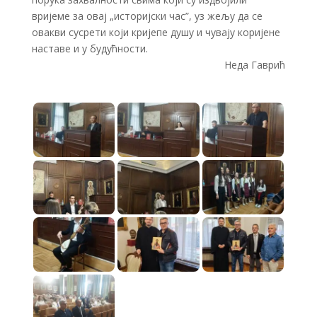
вријеме за овај „историјски час”, уз жељу да се
овакви сусрети који кријепе душу и чувају коријене
наставе и у будућности.
Неда Гаврић