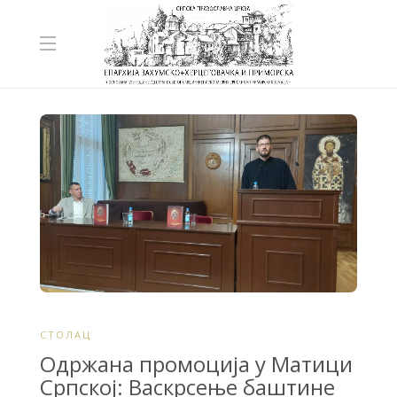
СТОЛАЦ
Одржана промоција у Матици
Српској: Васкрсење баштине