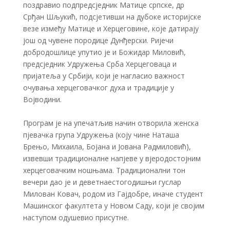
поздравио подпредсједник Матице српске, др
Срђан Шљукић, подсјетивши на дубоке историјске
везе између Матице и Херцеговине, које датирају
још од чувене породице Дунђерски. Ријечи
добродошлице упутио је и Божидар Миловић,
предсједник Удружења Срба Херцеговаца и
пријатеља у Србији, који је нагласио важност
очувања херцеговачког духа и традиције у
Војводини.
​Програм је на упечатљив начин отворила женска
пјевачка група Удружења (коју чине Наташа
Брењо, Михаила, Бојана и Јована Радмиловић),
извевши традиционалне напјеве у вјеродостојним
херцеговачким ношњама. Традиционални тон
вечери дао је и деветнаестогодишњи гуслар
Милован Ковач, родом из Гајдобре, иначе студент
Машинског факултета у Новом Саду, који је својим
наступом одушевио присутне.