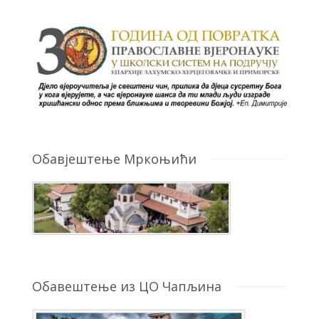
Обавјештење Мркоњићи
Обавештење из ЦО Чапљина