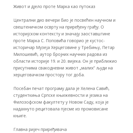
​Живот и дјело проте Марка као путоказ
​Централни дио вечери био је посвећен научном и
свештеничком осврту на приређену грађу. О
историјском контексту и значају заоставштине
проте Марка С. Поповића говорио је кустос-
историчар Музеја Херцеговине у Требињу, Петар
Милошевић, аутор бројних научних радова из
области историје 19. и 20. вијека. Он је приближио
присутнима свакодневни живот „малих” људи на
херцеговачком простору тог доба.
​Посебан печат програму дала је Хелена Савић,
студенткиња Српске књижевности и језика на
Филозофском факултету у Новом Саду, која је
надахнуто рецитовала пјесме из промовисане
књиге.
​Главна ријеч приређивача