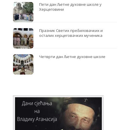
Пети дан Љетне духовне школе у
Херцеговини
Празник Светих пребиловачких и
осталих херцеговачких мученика
Четврти дан Љетне духовне школе