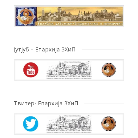
Јутјуб – Епархија ЗХиП
Твитер- Епархија ЗХиП