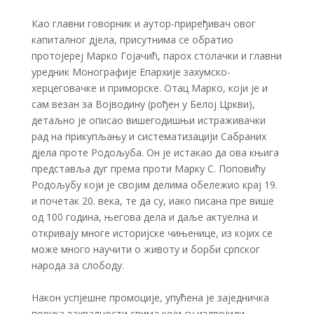
Као главни говорник и аутор-приређивач овог
капиталног дјела, присутнима се обратио
протојереј Марко Гојачић, парох столачки и главни
уредник Монографије Епархије захумско-
херцеговачке и приморске. Отац Марко, који је и
сам везан за Војводину (рођен у Белој Цркви),
детаљно је описао вишегодишњи истраживачки
рад на прикупљању и систематизацији Сабраних
дјела проте Родољуба. Он је истакао да ова књига
представља дуг према проти Марку С. Поповићу
Родољубу који је својим делима обележио крај 19.
и почетак 20. века, те да су, иако писана пре више
од 100 година, његова дела и даље актуелна и
откривају многе историјске чињенице, из којих се
може много научити о животу и борби српског
народа за слободу.
​Након успјешне промоције, упућена је заједничка
порука захвалности свима који су издвојили