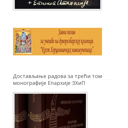
Достављање радова за трећи том
монографије Епархије ЗХиП