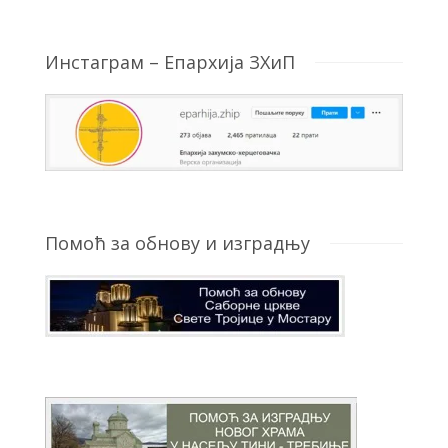
Инстаграм – Епархија ЗХиП
Помоћ за обнову и изградњу